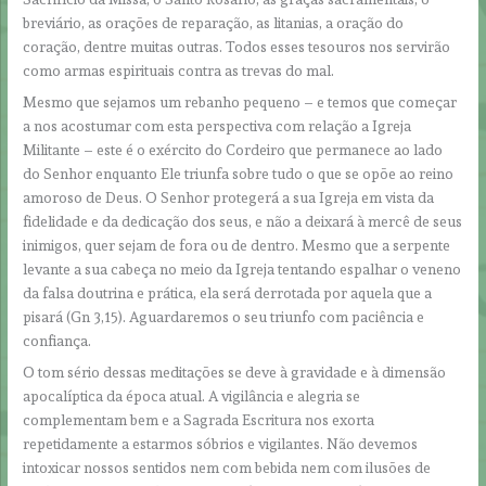
breviário, as orações de reparação, as litanias, a oração do
coração, dentre muitas outras. Todos esses tesouros nos servirão
como armas espirituais contra as trevas do mal.
Mesmo que sejamos um rebanho pequeno – e temos que começar
a nos acostumar com esta perspectiva com relação a Igreja
Militante – este é o exército do Cordeiro que permanece ao lado
do Senhor enquanto Ele triunfa sobre tudo o que se opõe ao reino
amoroso de Deus. O Senhor protegerá a sua Igreja em vista da
fidelidade e da dedicação dos seus, e não a deixará à mercê de seus
inimigos, quer sejam de fora ou de dentro. Mesmo que a serpente
levante a sua cabeça no meio da Igreja tentando espalhar o veneno
da falsa doutrina e prática, ela será derrotada por aquela que a
pisará (Gn 3,15). Aguardaremos o seu triunfo com paciência e
confiança.
O tom sério dessas meditações se deve à gravidade e à dimensão
apocalíptica da época atual. A vigilância e alegria se
complementam bem e a Sagrada Escritura nos exorta
repetidamente a estarmos sóbrios e vigilantes. Não devemos
intoxicar nossos sentidos nem com bebida nem com ilusões de