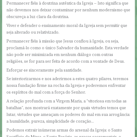
Permanecer fiéis à doutrina autêntica da Igreja – Isto significa que
não devemos nos deixar contaminar por nenhum modernismo que
obscureça a luz clara da doutrina.
Viver e defender o ensinamento moral da Igreja sem permitir que
seja alterado ou relativizado.
Permanecer fiéis à missão que Jesus confiou à Igreja, ou seja,
proclamá-lo como o único Salvador da humanidade. Esta verdade
não pode ser minimizada em nenhum diálogo com outras
religiões, se for para ser feita de acordo com a vontade de Deus.
Esforçar-se sinceramente pela santidade.
Se interiorizarmos e nos aderirmos a estes quatro pilares, teremos
nossa fundação firme na rocha da Igreja e poderemos enfrentar
os espíritos do mal com a força do Senhor.
A relação profunda com a Virgem Maria, a “vitoriosa em todas as
batalhas”, nos mostrará exatamente por quais virtudes temos que
lutar, virtudes que ameaçam os poderes do mal em sua arrogância:
a humildade, pureza, simplicidade de coração…
Podemos extrair inúmeras armas do arsenal da Igreja: o Santo
Sacrifício da Missa, o Santo Rosário, as graças sacramentais, o