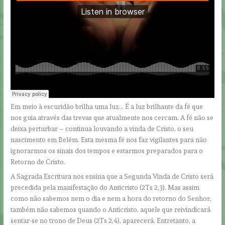
Em meio à escuridão brilha uma luz… É a luz brilhante da fé que
nos guia através das trevas que atualmente nos cercam. A fé não se
deixa perturbar – continua louvando a vinda de Cristo, o seu
nascimento em Belém. Esta mesma fé nos faz vigilantes para não
ignorarmos os sinais dos tempos e estarmos preparados para o
Retorno de Cristo.
A Sagrada Escritura nos ensina que a Segunda Vinda de Cristo será
precedida pela manifestação do Anticristo (2Ts 2,3). Mas assim
como não sabemos nem o dia e nem a hora do retorno do Senhor,
também não sabemos quando o Anticristo, aquele que reivindicará
sentar-se no trono de Deus (2Ts 2,4), aparecerá. Entretanto, a