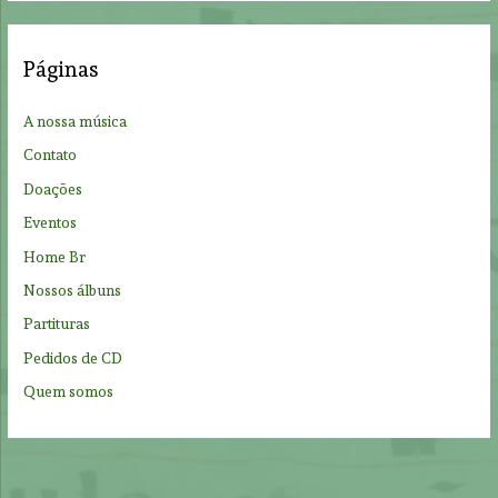
r
c
Páginas
h
f
A nossa música
o
Contato
r
Doações
:
Eventos
Home Br
Nossos álbuns
Partituras
Pedidos de CD
Quem somos