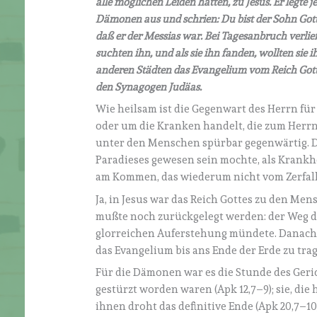
alle möglichen Leiden hatten, zu Jesus. Er legte
Dämonen aus und schrien: Du bist der Sohn Gottes
daß er der Messias war. Bei Tagesanbruch verlie
suchten ihn, und als sie ihn fanden, wollten si
anderen Städten das Evangelium vom Reich Gotte
den Synagogen Judäas.
Wie heilsam ist die Gegenwart des Herrn für
oder um die Kranken handelt, die zum Herrn 
unter den Menschen spürbar gegenwärtig. D
Paradieses gewesen sein mochte, als Krankhe
am Kommen, das wiederum nicht vom Zerfall
Ja, in Jesus war das Reich Gottes zu den Me
mußte noch zurückgelegt werden: der Weg de
glorreichen Auferstehung mündete. Danach k
das Evangelium bis ans Ende der Erde zu trage
Für die Dämonen war es die Stunde des Geric
gestürzt worden waren (Apk 12,7–9); sie, die 
ihnen droht das definitive Ende (Apk 20,7–10