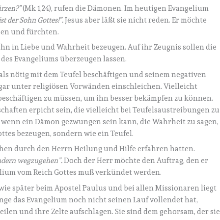
ürzen?
”
(Mk 1,24), rufen die Dämonen. Im heutigen Evangelium
st der Sohn Gottes!
”.
Jesus aber läßt sie nicht reden. Er möchte
sen und fürchten.
e ihn in Liebe und Wahrheit bezeugen. Auf ihr Zeugnis sollen die
 des Evangeliums überzeugen lassen.
 als nötig mit dem Teufel beschäftigen und seinem negativen
gar unter religiösen Vorwänden einschleichen. Vielleicht
 beschäftigen zu müssen, um ihn besser bekämpfen zu können.
haften erpicht sein, die vielleicht bei Teufelsaustreibungen zu
st wenn ein Dämon gezwungen sein kann, die Wahrheit zu sagen,
ottes bezeugen, sondern wie ein Teufel.
chen durch den Herrn Heilung und Hilfe erfahren hatten.
hindern wegzugehen
”.
Doch der Herr möchte den Auftrag, den er
gelium vom Reich Gottes muß verkündet werden.
ie später beim Apostel Paulus und bei allen Missionaren liegt
lange das Evangelium noch nicht seinen Lauf vollendet hat,
ilen und ihre Zelte aufschlagen. Sie sind dem gehorsam, der si