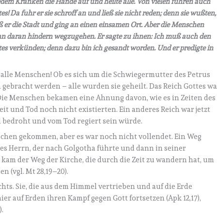
 jedem Kranken die Hände auf und heilte alle. Von vielen fuhren auch
! Da fuhr er sie schroff an und ließ sie nicht reden; denn sie wußten,
ß er die Stadt und ging an einen einsamen Ort. Aber die Menschen
e ihn daran hindern wegzugehen. Er sagte zu ihnen: Ich muß auch den
s verkünden; denn dazu bin ich gesandt worden. Und er predigte in
 alle Menschen! Ob es sich um die Schwiegermutter des Petrus
gebracht werden – alle wurden sie geheilt. Das Reich Gottes wa
ie Menschen bekamen eine Ahnung davon, wie es in Zeiten des
it und Tod noch nicht existierten. Ein anderes Reich war jetzt
 bedroht und vom Tod regiert sein würde.
nschen gekommen, aber es war noch nicht vollendet. Ein Weg
s Herrn, der nach Golgotha führte und dann in seiner
am der Weg der Kirche, die durch die Zeit zu wandern hat, um
n (vgl. Mt 28,19–20).
hts. Sie, die aus dem Himmel vertrieben und auf die Erde
hier auf Erden ihren Kampf gegen Gott fortsetzen (Apk 12,17),
).