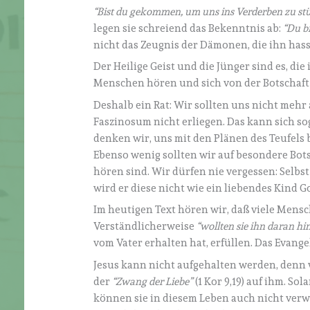
“Bist du gekommen, um uns ins Verderben zu st
legen sie schreiend das Bekenntnis ab:
“Du bi
nicht das Zeugnis der Dämonen, die ihn has
Der Heilige Geist und die Jünger sind es, di
Menschen hören und sich von der Botschaft
Deshalb ein Rat: Wir sollten uns nicht mehr
Faszinosum nicht erliegen. Das kann sich so
denken wir, uns mit den Plänen des Teufels
Ebenso wenig sollten wir auf besondere Botsc
hören sind. Wir dürfen nie vergessen: Selb
wird er diese nicht wie ein liebendes Kind G
Im heutigen Text hören wir, daß viele Mens
Verständlicherweise
“wollten sie ihn daran 
vom Vater erhalten hat, erfüllen. Das Evan
Jesus kann nicht aufgehalten werden, denn w
der
“Zwang der Liebe
”
(1 Kor 9,19) auf ihm. So
können sie in diesem Leben auch nicht verwe