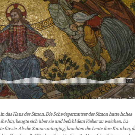
ng in das Haus des Simon. Die Schwiegermutter des Simon hatte hohes
zu ihr hin, beugte sich über sie und befahl dem Fieber zu weichen. Da
te für sie. Als die Sonne unterging, brachten die Leute ihre Kranken, d