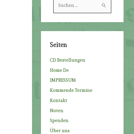
S
u
c
h
e
Seiten
n
n
CD Bestellungen
a
Home De
c
IMPRESSUM
h
Kommende Termine
:
Kontakt
Noten
Spenden
e
Über uns