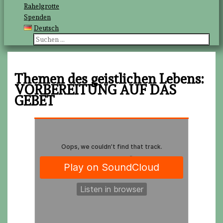
Rahelgrotte
Spenden
Deutsch
Suchen
nach:
Themen des geistlichen Lebens:
VORBEREITUNG AUF DAS
GEBET