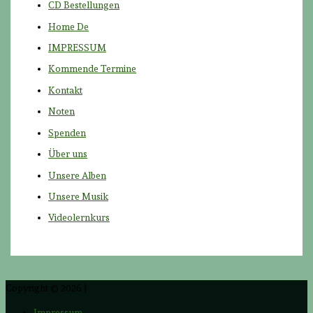
a
CD Bestellungen
c
Home De
h
IMPRESSUM
:
Kommende Termine
Kontakt
Noten
Spenden
Über uns
Unsere Alben
Unsere Musik
Videolernkurs
Copyright © 2026
|
Impressum