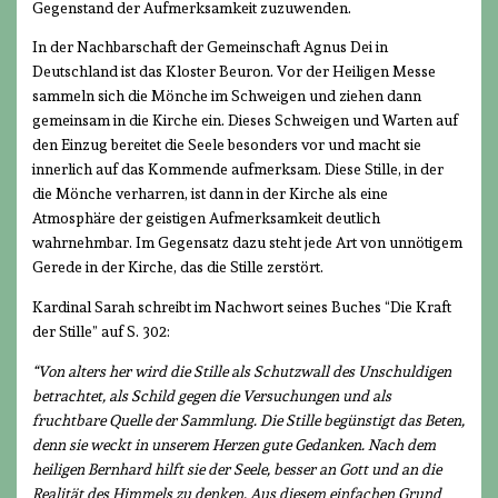
Gegenstand der Aufmerksamkeit zuzuwenden.
In der Nachbarschaft der Gemeinschaft Agnus Dei in
Deutschland ist das Kloster Beuron. Vor der Heiligen Messe
sammeln sich die Mönche im Schweigen und ziehen dann
gemeinsam in die Kirche ein. Dieses Schweigen und Warten auf
den Einzug bereitet die Seele besonders vor und macht sie
innerlich auf das Kommende aufmerksam. Diese Stille, in der
die Mönche verharren, ist dann in der Kirche als eine
Atmosphäre der geistigen Aufmerksamkeit deutlich
wahrnehmbar. Im Gegensatz dazu steht jede Art von unnötigem
Gerede in der Kirche, das die Stille zerstört.
Kardinal Sarah schreibt im Nachwort seines Buches “Die Kraft
der Stille” auf S. 302:
“Von alters her wird die Stille als Schutzwall des Unschuldigen
betrachtet, als Schild gegen die Versuchungen und als
fruchtbare Quelle der Sammlung. Die Stille begünstigt das Beten,
denn sie weckt in unserem Herzen gute Gedanken. Nach dem
heiligen Bernhard hilft sie der Seele, besser an Gott und an die
Realität des Himmels zu denken. Aus diesem einfachen Grund