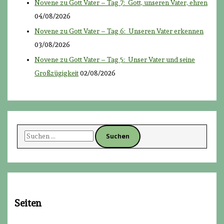
Novene zu Gott Vater – Tag 7: Gott, unseren Vater, ehren
04/08/2026
Novene zu Gott Vater – Tag 6: Unseren Vater erkennen
03/08/2026
Novene zu Gott Vater – Tag 5: Unser Vater und seine
Großzügigkeit
02/08/2026
S
u
c
h
e
n
Seiten
n