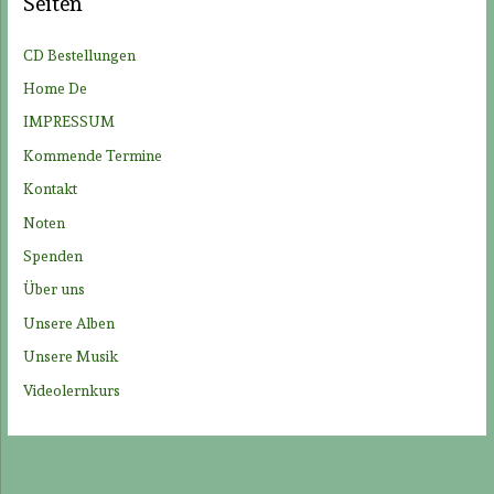
Seiten
n
n
CD Bestellungen
a
Home De
c
IMPRESSUM
h
Kommende Termine
:
Kontakt
Noten
Spenden
Über uns
Unsere Alben
Unsere Musik
Videolernkurs