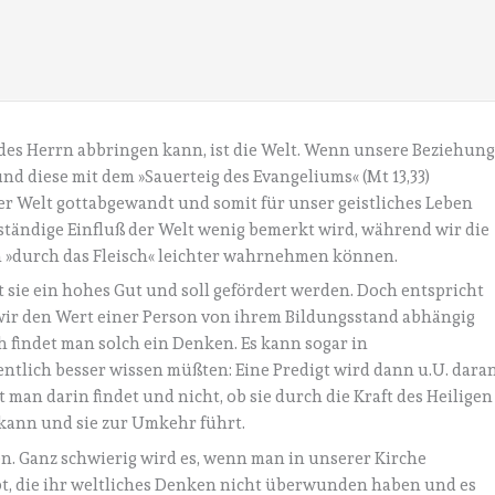
 des Herrn abbringen kann, ist die Welt. Wenn unsere Beziehun
und diese mit dem »Sauerteig des Evangeliums« (Mt 13,33)
er Welt gottabgewandt und somit für unser geistliches Leben
 ständige Einfluß der Welt wenig bemerkt wird, während wir die
n »durch das Fleisch« leichter wahrnehmen können.
t sie ein hohes Gut und soll gefördert werden. Doch entspricht
wir den Wert einer Person von ihrem Bildungsstand abhängig
h findet man solch ein Denken. Es kann sogar in
ntlich besser wissen müßten: Eine Predigt wird dann u.U. dara
man darin findet und nicht, ob sie durch die Kraft des Heiligen
kann und sie zur Umkehr führt.
en. Ganz schwierig wird es, wenn man in unserer Kirche
t, die ihr weltliches Denken nicht überwunden haben und es