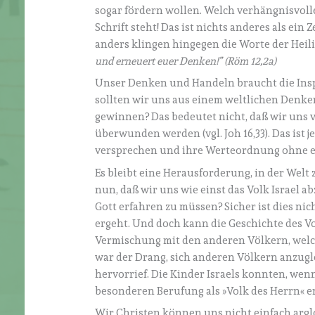
sogar fördern wollen. Welch verhängnisvoll
Schrift steht! Das ist nichts anderes als ein
anders klingen hingegen die Worte der Heili
und erneuert euer Denken!
”
(Röm 12,2a)
Unser Denken und Handeln braucht die Inspi
sollten wir uns aus einem weltlichen Denken
gewinnen? Das bedeutet nicht, daß wir uns vö
überwunden werden (vgl. Joh 16,33). Das ist
versprechen und ihre Werteordnung ohne e
Es bleibt eine Herausforderung, in der Welt
nun, daß wir uns wie einst das Volk Israel
Gott erfahren zu müssen? Sicher ist dies ni
ergeht. Und doch kann die Geschichte des Vol
Vermischung mit den anderen Völkern, welche
war der Drang, sich anderen Völkern anzug
hervorrief. Die Kinder Israels konnten, wenn
besonderen Berufung als »Volk des Herrn« e
Wir Christen können uns nicht einfach arglo