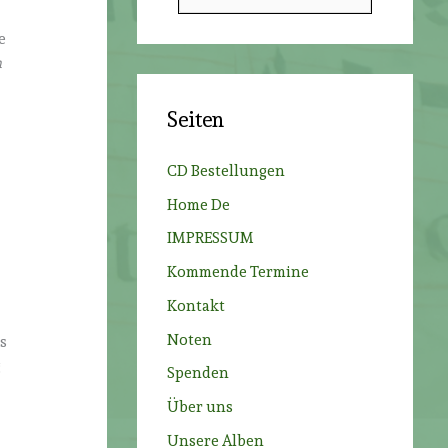
u
n
c
e
h
h
e
Seiten
n
n
CD Bestellungen
a
Home De
c
IMPRESSUM
h
Kommende Termine
:
Kontakt
Noten
s
g
Spenden
Über uns
Unsere Alben