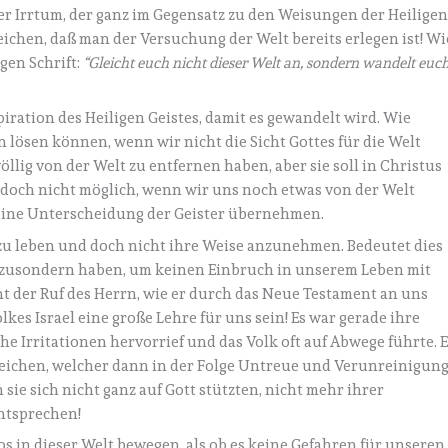
er Irrtum, der ganz im Gegensatz zu den Weisungen der Heilige
 Zeichen, daß man der Versuchung der Welt bereits erlegen ist! Wi
gen Schrift:
“Gleicht euch nicht dieser Welt an, sondern wandelt euc
ration des Heiligen Geistes, damit es gewandelt wird. Wie
 lösen können, wenn wir nicht die Sicht Gottes für die Welt
llig von der Welt zu entfernen haben, aber sie soll in Christus
 jedoch nicht möglich, wenn wir uns noch etwas von der Welt
ine Unterscheidung der Geister übernehmen.
 zu leben und doch nicht ihre Weise anzunehmen. Bedeutet dies
 abzusondern haben, um keinen Einbruch in unserem Leben mit
cht der Ruf des Herrn, wie er durch das Neue Testament an uns
kes Israel eine große Lehre für uns sein! Es war gerade ihre
 Irritationen hervorrief und das Volk oft auf Abwege führte. E
leichen, welcher dann in der Folge Untreue und Verunreinigun
 sie sich nicht ganz auf Gott stützten, nicht mehr ihrer
ntsprechen!
s in dieser Welt bewegen, als ob es keine Gefahren für unseren