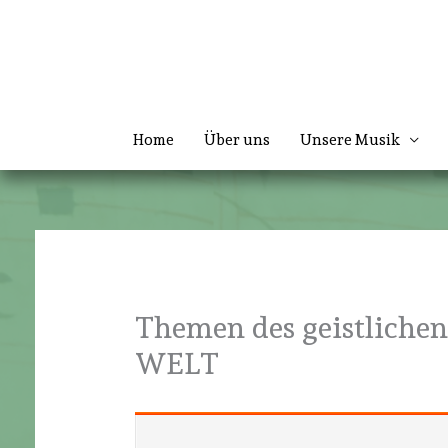
Zum
Inhalt
springen
Home
Über uns
Unsere Musik
Themen des geistlich
WELT