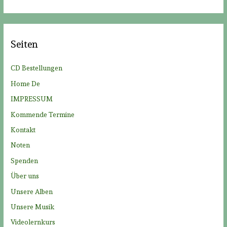
c
h
e
Seiten
n
n
CD Bestellungen
a
Home De
c
IMPRESSUM
h
Kommende Termine
:
Kontakt
Noten
Spenden
Über uns
Unsere Alben
Unsere Musik
Videolernkurs