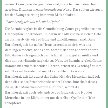
aufmerksam. Jene, die gesünder sind, brauchen auch den Herrn,
aber jene Kranken in einer besonderen Weise. Das sollten wir auch
bei der Evangelisierung immer im Blick behalten.
“Barmherzigkeit will ich, nicht Opfer”
Die Barmherzigkeit ist die Grundhaltung Gottes gegenüber seinen
Geschöpfen und Kindern. Er, der in sich alles ist, neigt sich in Liebe
zu uns herab, die wir bedürftig und unvollkommen sind. Diese
Barmherzigkeit hat nichts Herablassendes an sich, was uns
demütigen möchte, wie es der Stolz tut, der den anderen spüren
läßt, daß er sich eigentlich gar nicht mit ihm abgeben müßte und
dies nur aus »Barmherzigkeit« tut. Nein, die Barmherzigkeit Gottes
kommt aus seinem liebenden Herzen, erhebt das Geschöpf zu ihm,
erfüllt es mit Freude und macht es dankbar. Die wahre
Barmherzigkeit hat zuerst das Ewige Heil des Menschen im Blick,
denn dies ist das Entscheidende seines Lebens. Innerhalb dieses
Zieles, den Menschen dorthin zu führen, nimmt die
Barmherzigkeit auch jede andere Bedürftigkeit und Not des
Menschen in den Blick, immer aus derselben Quelle der Liebe
schöpfend.