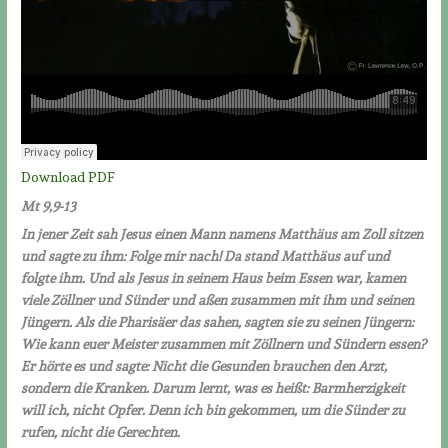
Download PDF
Mt 9,9-13
In jener Zeit sah Jesus einen Mann namens Matthäus am Zoll sitzen
und sagte zu ihm: Folge mir nach! Da stand Matthäus auf und
folgte ihm. Und als Jesus in seinem Haus beim Essen war, kamen
viele Zöllner und Sünder und aßen zusammen mit ihm und seinen
Jüngern. Als die Pharisäer das sahen, sagten sie zu seinen Jüngern:
Wie kann euer Meister zusammen mit Zöllnern und Sündern essen?
Er hörte es und sagte: Nicht die Gesunden brauchen den Arzt,
sondern die Kranken. Darum lernt, was es heißt: Barmherzigkeit
will ich, nicht Opfer. Denn ich bin gekommen, um die Sünder zu
rufen, nicht die Gerechten.