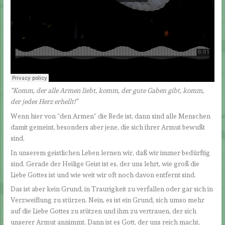
“Komm, der alle Armen liebt, komm, der gute Gaben gibt, komm,
der jedes Herz erhellt!”
Wenn hier von “den Armen” die Rede ist, dann sind alle Menschen
damit gemeint, besonders aber jene, die sich ihrer Armut bewußt
sind.
In unserem geistlichen Leben lernen wir, daß wir immer bedürftig
sind. Gerade der Heilige Geist ist es, der uns lehrt, wie groß die
Liebe Gottes ist und wie weit wir oft noch davon entfernt sind.
Das ist aber kein Grund, in Traurigkeit zu verfallen oder gar sich in
Verzweiflung zu stürzen. Nein, es ist ein Grund, sich umso mehr
auf die Liebe Gottes zu stützen und ihm zu vertrauen, der sich
unserer Armut annimmt. Dann ist es Gott, der uns reich macht,