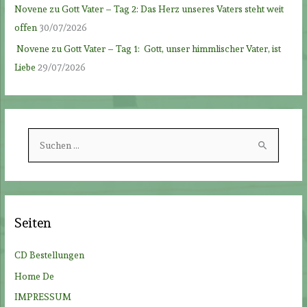
Novene zu Gott Vater – Tag 2: Das Herz unseres Vaters steht weit
offen
30/07/2026
Novene zu Gott Vater – Tag 1: Gott, unser himmlischer Vater, ist
Liebe
29/07/2026
S
u
c
h
e
Seiten
n
n
CD Bestellungen
a
Home De
c
IMPRESSUM
h