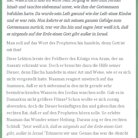
hinab und tauchte siebenmal unter, wie ihm der Gottesmann
befohlen hatte. Da wurde sein Leib gesund wie der Leib eines Kindes
und er war rein. Nun kehrte er mit seinem ganzen Gefolge zum
Gottesmann zurück, trat vor ihn hin und sagte: Jetzt weiß ich, daß
es nirgends auf der Erde einen Gott gibt außer in Israel.
Man soll auf das Wort des Propheten hin handeln, denn Gott ist
mit ihm!
Diese Lektion lernte der Feldherr des Königs von Aram, der an
Aussatz erkrankt war. Doch er brauchte dazu die Hilfe seiner
Diener, denn Elischa handelte in einer Art und Weise, wie er es sich
nicht vorgestellt hatte. Naaman reagiert unwirsch auf das
Ansinnen, daß er sich siebenmal in den nicht gerade sehr
beeindruckenden Wassern des Jordan waschen solle. Gab es in
Damaskus nicht größere Flüsse? Schon wollte er sich zornig
abwenden, doch die Diener besänftigten ihn und gaben ihm den
rechten Rat, daß er auf den Propheten hören solle. So erlebte
Naaman das Wunder seiner Heilung. Daraus zog er den rechten
Schluß:
“Jetzt weiß ich, daß es nirgends auf der Erde einen Gott
gibt, außer in Israel.”
Erinnern wir uns: Genau das war die Absicht