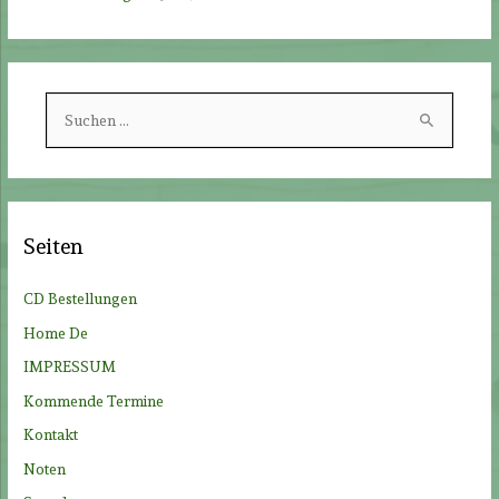
S
u
c
h
e
Seiten
n
n
CD Bestellungen
a
Home De
c
IMPRESSUM
h
Kommende Termine
:
Kontakt
Noten