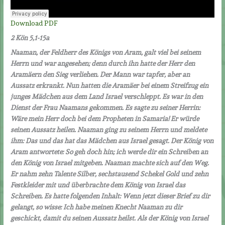
Download PDF
2 Kön 5,1-15a
Naaman, der Feldherr des Königs von Aram, galt viel bei seinem
Herrn und war angesehen; denn durch ihn hatte der Herr den
Aramäern den Sieg verliehen. Der Mann war tapfer, aber an
Aussatz erkrankt. Nun hatten die Aramäer bei einem Streifzug ein
junges Mädchen aus dem Land Israel verschleppt. Es war in den
Dienst der Frau Naamans gekommen. Es sagte zu seiner Herrin:
Wäre mein Herr doch bei dem Propheten in Samaria! Er würde
seinen Aussatz heilen. Naaman ging zu seinem Herrn und meldete
ihm: Das und das hat das Mädchen aus Israel gesagt. Der König von
Aram antwortete: So geh doch hin; ich werde dir ein Schreiben an
den König von Israel mitgeben. Naaman machte sich auf den Weg.
Er nahm zehn Talente Silber, sechstausend Schekel Gold und zehn
Festkleider mit und überbrachte dem König von Israel das
Schreiben. Es hatte folgenden Inhalt: Wenn jetzt dieser Brief zu dir
gelangt, so wisse: Ich habe meinen Knecht Naaman zu dir
geschickt, damit du seinen Aussatz heilst. Als der König von Israel