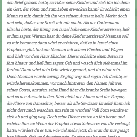
den Brief gelesen hatte, zerriß er seine Kleider und rief: Bin ich denn
ein Gott, der töten und zum Leben erwecken kann? Er schickt einen
Mann zu mir, damit ich ihn von seinem Aussatz heile. Merkt doch
und seht, daß er nur Streit mit mir sucht. Als der Gottesmann
Elischa hörte, der König von Israel habe seine Kleider zerrissen, ließ
er ihm sagen: Warum hast du deine Kleider zerrissen? Naaman soll
zu mir kommen; dann wird er erfahren, daß es in Israel einen
Propheten gibt. So kam Naaman mit seinen Pferden und Wagen
und hielt vor dem Haus Elischas. Dieser schickte einen Boten zu
ihm hinaus und ließ ihm sagen: Geh und wasch dich siebenmal im
Jordan! Dann wird dein Leib wieder gesund, und du wirst rein.
Doch Naaman wurde zornig. Er ging weg und sagte: Ich dachte, er
würde herauskommen, vor mich hintreten, den Namen Jahwes,
seines Gottes, anrufen, seine Hand über die kranke Stelle bewegen
und so den Aussatz heilen. Sind nicht der Abana und der Parpar,
die Flüsse von Damaskus, besser als alle Gewässer Israels? Kann ich
nicht dort mich waschen, um rein zu werden? Voll Zorn wandte er
sich ab und ging weg. Doch seine Diener traten an ihn heran und
redeten ihm zu: Wenn der Prophet etwas Schweres von dir verlangt
hätte, würdest du es tun; wie viel mehr jetzt, da er zu dir nur gesagt
hat: Wasch dich und du wirst rein. So ging er also zum Jordan