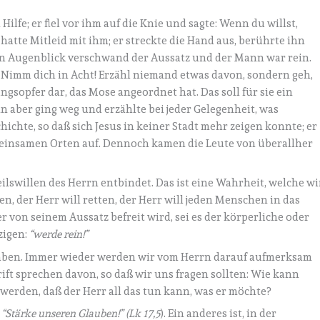
ilfe; er fiel vor ihm auf die Knie und sagte: Wenn du willst,
hatte Mitleid mit ihm; er streckte die Hand aus, berührte ihn
ichen Augenblick verschwand der Aussatz und der Mann war rein.
: Nimm dich in Acht! Erzähl niemand etwas davon, sondern geh,
ngsopfer dar, das Mose angeordnet hat. Das soll für sie ein
n aber ging weg und erzählte bei jeder Gelegenheit, was
hichte, so daß sich Jesus in keiner Stadt mehr zeigen konnte; er
n einsamen Orten auf. Dennoch kamen die Leute von überallher
eilswillen des Herrn entbindet. Das ist eine Wahrheit, welche wi
len, der Herr will retten, der Herr will jeden Menschen in das
der von seinem Aussatz befreit wird, sei es der körperliche oder
zigen:
“werde rein!”
 haben. Immer wieder werden wir vom Herrn darauf aufmerksam
hrift sprechen davon, so daß wir uns fragen sollten: Wie kann
werden, daß der Herr all das tun kann, was er möchte?
:
“Stärke unseren Glauben!” (Lk 17,5
). Ein anderes ist, in der