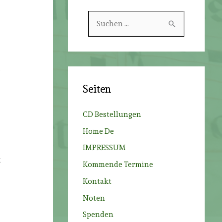
S
u
c
h
s
e
Seiten
n
n
CD Bestellungen
a
Home De
c
IMPRESSUM
h
t
Kommende Termine
:
Kontakt
Noten
Spenden