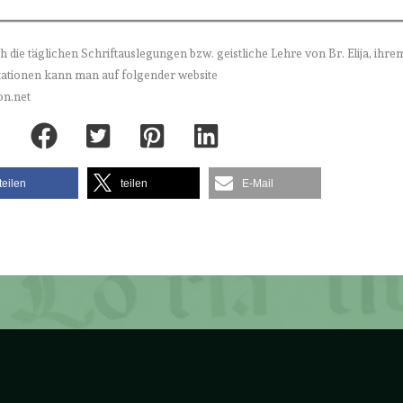
h die täglichen Schriftauslegungen bzw. geistliche Lehre von Br. Elija, ihre
itationen kann man auf folgender website
on.net
teilen
teilen
E-Mail