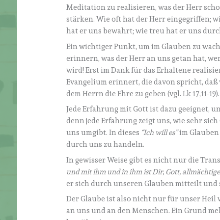
Meditation zu realisieren, was der Herr sch
stärken. Wie oft hat der Herr eingegriffen;
hat er uns bewahrt; wie treu hat er uns du
Ein wichtiger Punkt, um im Glauben zu wachse
erinnern, was der Herr an uns getan hat, we
wird! Erst im Dank für das Erhaltene realisie
Evangelium erinnert, die davon spricht, da
dem Herrn die Ehre zu geben (vgl. Lk 17,11-19).
Jede Erfahrung mit Gott ist dazu geeignet, 
denn jede Erfahrung zeigt uns, wie sehr si
uns umgibt. In dieses
“Ich will es”
im Glauben 
durch uns zu handeln.
In gewisser Weise gibt es nicht nur die Tran
und mit ihm und in ihm ist Dir, Gott, allmächtig
er sich durch unseren Glauben mitteilt und 
Der Glaube ist also nicht nur für unser Heil
an uns und an den Menschen. Ein Grund meh