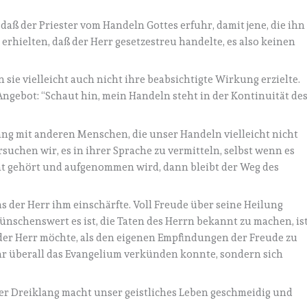
 daß der Priester vom Handeln Gottes erfuhr, damit jene, die ihn
rhielten, daß der Herr gesetzestreu handelte, es also keinen
 sie vielleicht auch nicht ihre beabsichtigte Wirkung erzielte.
ngebot: “Schaut hin, mein Handeln steht in der Kontinuität de
ang mit anderen Menschen, die unser Handeln vielleicht nicht
suchen wir, es in ihrer Sprache zu vermitteln, selbst wenn es
icht gehört und aufgenommen wird, dann bleibt der Weg des
as der Herr ihm einschärfte. Voll Freude über seine Heilung
wünschenswert es ist, die Taten des Herrn bekannt zu machen, is
 der Herr möchte, als den eigenen Empfindungen der Freude zu
ehr überall das Evangelium verkünden konnte, sondern sich
er Dreiklang macht unser geistliches Leben geschmeidig und