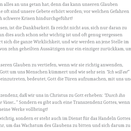
on alles an uns getan hat, denn das kann unseren Glauben
 wie oft sind unsere Gebete erhört worden; vor welchen Gefahren
rch schwere Krisen hindurchgeführt!
n, ist die Dankbarkeit. Es reicht nicht aus, sich nur daran zu
nn dies auch schon sehr wichtig ist und oft genug vergessen
rt sich die ganze Wirklichkeit, und wir werden an jene Stelle im
ß von zehn geheilten Aussätzigen nur ein einziger zurückkam, u
unseren Glauben zu vertiefen, wenn wir sie richtig anwenden,
ch Gott um uns Menschen kümmert und wie sehr sein
“Ich will es!”
einzutreten, bedeutet, Gott die Türen aufzumachen, mit uns un
szendenz, daß wir uns in Christus zu Gott erheben:
“Durch ihn
er Vater…”
Sondern es gibt auch eine Transzendenz Gottes, wenn
seine Werke vollbringt!
 wichtig, sondern er steht auch im Dienst für das Handeln Gottes
r, um das Wachstum des Glaubens zu bitten und sich darum zu