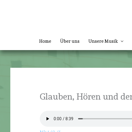
Zum
Inhalt
springen
Home
Über uns
Unsere Musik
Glauben, Hören und den