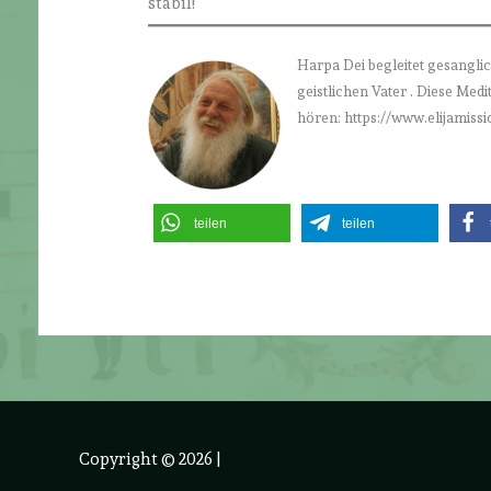
stabil!
Harpa Dei begleitet gesanglic
geistlichen Vater . Diese Med
hören: https://www.elijamissi
teilen
teilen
Copyright © 2026
|