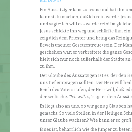
Mk 1,40-45
Ein Aussätziger kam zu Jesus und bat ihn um H
kannst du machen, daß ich rein werde. Jesus 
und sagte: Ich will es ‑ werde rein! Im gle
Jesus schickte ihn weg und schärfte ihm ein
zeig dich dem Priester und bring das Reinigu
Beweis (meiner Gesetzestreue) sein. Der Man
geschehen war; er verbreitete die ganze Gesc
hielt sich nur noch außerhalb der Städte a
zu ihm.
Der Glaube des Aussätzigen ist es, der den H
uns tief einprägen sollten. Der Herr will hei
Reich des Vaters rufen, der Herr will, daß je
der seelische.
“Ich will es,”
sagt er dem Aussät
Es liegt also an uns, ob wir genug Glauben
gemacht. So viele Stellen in der Heiligen Sc
unser Glaube wachsen? Wie kann er so groß 
Eines ist, beharrlich wie die Jünger zu beten