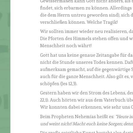
Gewissermaßen kann Gott nicht anders, als ba
findet, sich erbarmen zu können. Allerdings
die dem Herrn untreu geworden sind), sich 
verschließen können. Welche Tragik!
Wir sollten immer wieder neu realisieren, d
Die Pforten des Himmels stehen offen und wir
Menschheit noch währt!
Gott hat uns keine genaue Zeitangabe für das
nicht die Stunde unseres Todes kennen. Dafür
aufmerksam gemacht, auf die gegenwärtige St
auch für die ganze Menschheit. Also gilt es, 
schöpfen (Jes 12,3).
Gestern haben wir den Strom des Lebens, de
22,1). Auch hörten wir aus dem Vaterbuch übe
Wir konnten dabei erkennen, wie sehr uns Go
Beim Propheten Nehemias heißt es:
“Heute is
und weint nicht! Macht euch keine Sorgen; denn 