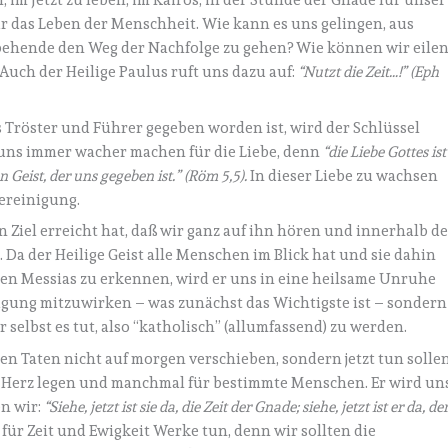
, im Jetzt zu leben, im Kairos, in der Stunde der Gnade für unser
 das Leben der Menschheit. Wie kann es uns gelingen, aus
ehende den Weg der Nachfolge zu gehen? Wie können wir eile
 Auch der Heilige Paulus ruft uns dazu auf:
“Nutzt die Zeit…!” (Eph
ls Tröster und Führer gegeben worden ist, wird der Schlüssel
 uns immer wacher machen für die Liebe, denn
“die Liebe Gottes ist
Geist, der uns gegeben ist.” (Röm 5,5).
In dieser Liebe zu wachsen
Vereinigung.
in Ziel erreicht hat, daß wir ganz auf ihn hören und innerhalb d
Da der Heilige Geist alle Menschen im Blick hat und sie dahin
inen Messias zu erkennen, wird er uns in eine heilsame Unruhe
ligung mitzuwirken – was zunächst das Wichtigste ist – sondern
 selbst es tut, also “katholisch” (allumfassend) zu werden.
en Taten nicht auf morgen verschieben, sondern jetzt tun sollen
s Herz legen und manchmal für bestimmte Menschen. Er wird un
en wir:
“Siehe, jetzt ist sie da, die Zeit der Gnade; siehe, jetzt ist er da, de
für Zeit und Ewigkeit Werke tun, denn wir sollten die