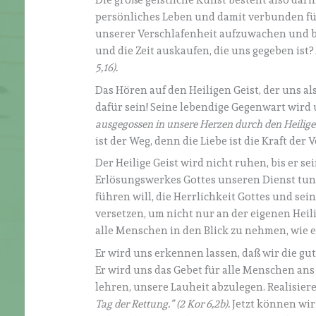
Die große geistliche Kunst besteht also darin
persönliches Leben und damit verbunden für
unserer Verschlafenheit aufzuwachen und b
und die Zeit auskaufen, die uns gegeben ist?
5,16).
Das Hören auf den Heiligen Geist, der uns a
dafür sein! Seine lebendige Gegenwart wird
ausgegossen in unsere Herzen durch den Heiligen 
ist der Weg, denn die Liebe ist die Kraft der 
Der Heilige Geist wird nicht ruhen, bis er se
Erlösungswerkes Gottes unseren Dienst tun. 
führen will, die Herrlichkeit Gottes und se
versetzen, um nicht nur an der eigenen Hei
alle Menschen in den Blick zu nehmen, wie er
Er wird uns erkennen lassen, daß wir die gut
Er wird uns das Gebet für alle Menschen an
lehren, unsere Lauheit abzulegen. Realisier
Tag der Rettung.” (2 Kor 6,2b).
Jetzt können wir 