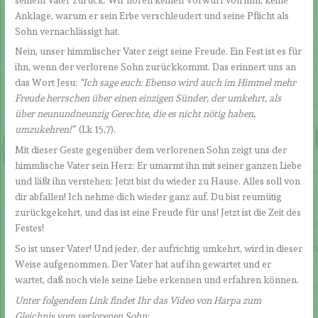
Anklage, warum er sein Erbe verschleudert und seine Pflicht als
Sohn vernachlässigt hat.
Nein, unser himmlischer Vater zeigt seine Freude. Ein Fest ist es für
ihn, wenn der verlorene Sohn zurückkommt. Das erinnert uns an
das Wort Jesu:
“Ich sage euch: Ebenso wird auch im Himmel mehr
Freude herrschen über einen einzigen Sünder, der umkehrt, als
über neunundneunzig Gerechte, die es nicht nötig haben,
umzukehren!”
(Lk 15,7).
Mit dieser Geste gegenüber dem verlorenen Sohn zeigt uns der
himmlische Vater sein Herz: Er umarmt ihn mit seiner ganzen Liebe
und läßt ihn verstehen: Jetzt bist du wieder zu Hause. Alles soll von
dir abfallen! Ich nehme dich wieder ganz auf. Du bist reumütig
zurückgekehrt, und das ist eine Freude für uns! Jetzt ist die Zeit des
Festes!
So ist unser Vater! Und jeder, der aufrichtig umkehrt, wird in dieser
Weise aufgenommen. Der Vater hat auf ihn gewartet und er
wartet, daß noch viele seine Liebe erkennen und erfahren können.
Unter folgendem Link findet Ihr das Video von Harpa zum
Gleichnis vom verlorenen Sohn: