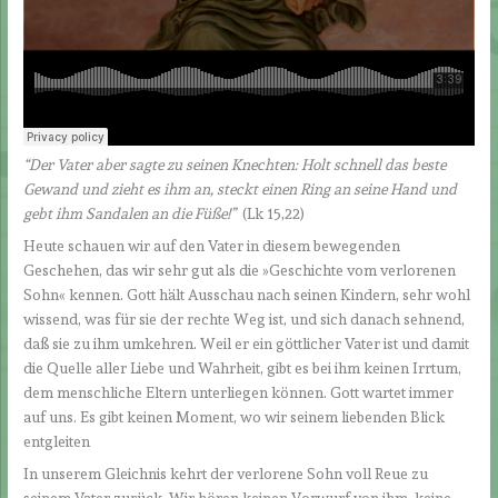
“Der Vater aber sagte zu seinen Knechten: Holt schnell das beste
Gewand und zieht es ihm an, steckt einen Ring an seine Hand und
gebt ihm Sandalen an die Füße!”
(Lk 15,22)
Heute schauen wir auf den Vater in diesem bewegenden
Geschehen, das wir sehr gut als die »Geschichte vom verlorenen
Sohn« kennen. Gott hält Ausschau nach seinen Kindern, sehr wohl
wissend, was für sie der rechte Weg ist, und sich danach sehnend,
daß sie zu ihm umkehren. Weil er ein göttlicher Vater ist und damit
die Quelle aller Liebe und Wahrheit, gibt es bei ihm keinen Irrtum,
dem menschliche Eltern unterliegen können. Gott wartet immer
auf uns. Es gibt keinen Moment, wo wir seinem liebenden Blick
entgleiten
In unserem Gleichnis kehrt der verlorene Sohn voll Reue zu
seinem Vater zurück. Wir hören keinen Vorwurf von ihm, keine