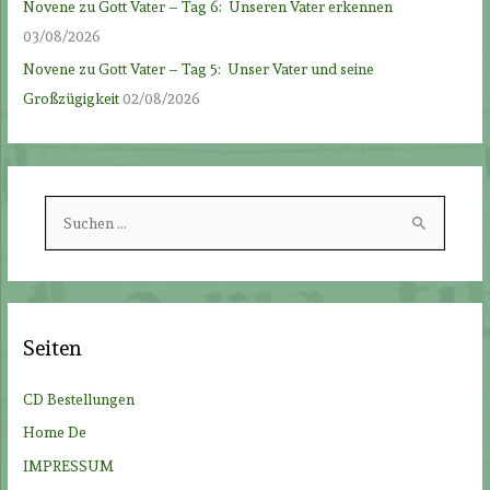
Novene zu Gott Vater – Tag 6: Unseren Vater erkennen
03/08/2026
Novene zu Gott Vater – Tag 5: Unser Vater und seine
Großzügigkeit
02/08/2026
S
u
c
h
e
Seiten
n
n
CD Bestellungen
a
Home De
c
IMPRESSUM
h