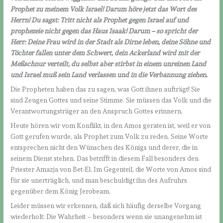
Prophet zu meinem Volk Israel! Darum höre jetzt das Wort des
Herrn! Du sagst: Tritt nicht als Prophet gegen Israel auf und
prophezeie nicht gegen das Haus Isaak! Darum – so spricht der
Herr: Deine Frau wird in der Stadt als Dirne leben, deine Söhne und
Töchter fallen unter dem Schwert, dein Ackerland wird mit der
Meßschnur verteilt, du selbst aber stirbst in einem unreinen Land
und Israel muß sein Land verlassen und in die Verbannung ziehen.
Die Propheten haben das zu sagen, was Gott ihnen aufträgt! Sie
sind Zeugen Gottes und seine Stimme. Sie müssen das Volk und die
Verantwortungsträger an den Anspruch Gottes erinnern.
Heute hören wir vom Konflikt, in den Amos geraten ist, weil er von
Gott gerufen wurde, als Prophet zum Volk zu reden. Seine Worte
entsprechen nicht den Wünschen des Königs und derer, die in
seinem Dienst stehen. Das betrifft in diesem Fall besonders den
Priester Amazja von Bet-El. Im Gegenteil, die Worte von Amos sind
für sie unerträglich, und man beschuldigt ihn des Aufruhrs
gegenüber dem König Jerobeam.
Leider müssen wir erkennen, daß sich häufig derselbe Vorgang
wiederholt: Die Wahrheit – besonders wenn sie unangenehm ist