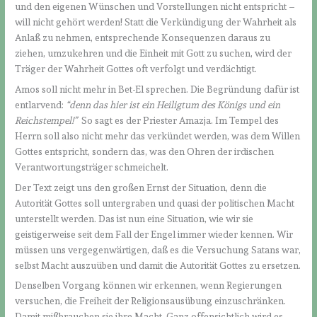
und den eigenen Wünschen und Vorstellungen nicht entspricht –
will nicht gehört werden! Statt die Verkündigung der Wahrheit als
Anlaß zu nehmen, entsprechende Konsequenzen daraus zu
ziehen, umzukehren und die Einheit mit Gott zu suchen, wird der
Träger der Wahrheit Gottes oft verfolgt und verdächtigt.
Amos soll nicht mehr in Bet-El sprechen. Die Begründung dafür ist
entlarvend:
“denn das hier ist ein Heiligtum des Königs und ein
Reichstempel!
”
So sagt es der Priester Amazja. Im Tempel des
Herrn soll also nicht mehr das verkündet werden, was dem Willen
Gottes entspricht, sondern das, was den Ohren der irdischen
Verantwortungsträger schmeichelt.
Der Text zeigt uns den großen Ernst der Situation, denn die
Autorität Gottes soll untergraben und quasi der politischen Macht
unterstellt werden. Das ist nun eine Situation, wie wir sie
geistigerweise seit dem Fall der Engel immer wieder kennen. Wir
müssen uns vergegenwärtigen, daß es die Versuchung Satans war,
selbst Macht auszuüben und damit die Autorität Gottes zu ersetzen.
Denselben Vorgang können wir erkennen, wenn Regierungen
versuchen, die Freiheit der Religionsausübung einzuschränken.
Damit mißbrauchen sie ihre Macht. Ganz offensichtlich wird es