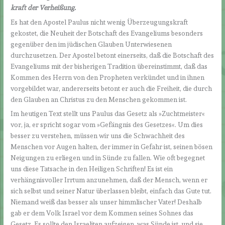
kraft der Verheißung.
Es hat den Apostel Paulus nicht wenig Überzeugungskraft
gekostet, die Neuheit der Botschaft des Evangeliums besonders
gegenüber den im jüdischen Glauben Unterwiesenen
durchzusetzen. Der Apostel betont einerseits, daß die Botschaft des
Evangeliums mit der bisherigen Tradition übereinstimmt, daß das
Kommen des Herrn von den Propheten verkündet und in ihnen
vorgebildet war, andererseits betont er auch die Freiheit, die durch
den Glauben an Christus zu den Menschen gekommen ist.
Im heutigen Text stellt uns Paulus das Gesetz als »Zuchtmeister«
vor, ja, er spricht sogar vom »Gefängnis des Gesetzes«. Um dies
besser zu verstehen, müssen wir uns die Schwachheit des
Menschen vor Augen halten, der immer in Gefahr ist, seinen bösen
Neigungen zu erliegen und in Sünde zu fallen. Wie oft begegnet
uns diese Tatsache in den Heiligen Schriften! Es ist ein
verhängnisvoller Irrtum anzunehmen, daß der Mensch, wenn er
sich selbst und seiner Natur überlassen bleibt, einfach das Gute tut.
Niemand weiß das besser als unser himmlischer Vater! Deshalb
gab er dem Volk Israel vor dem Kommen seines Sohnes das
Gesetz. Es sollte den Israeliten aufzeigen, was Sünde ist, und sie