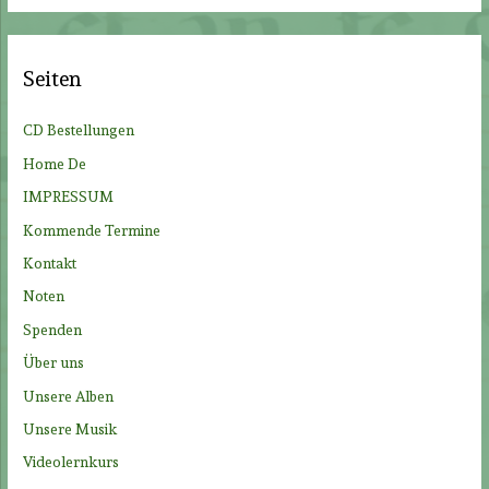
c
h
e
Seiten
n
n
CD Bestellungen
a
Home De
c
IMPRESSUM
h
Kommende Termine
:
Kontakt
Noten
Spenden
Über uns
Unsere Alben
Unsere Musik
Videolernkurs