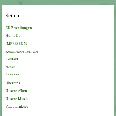
h
e
Seiten
n
n
CD Bestellungen
a
Home De
c
IMPRESSUM
h
Kommende Termine
:
Kontakt
Noten
Spenden
Über uns
Unsere Alben
Unsere Musik
Videolernkurs