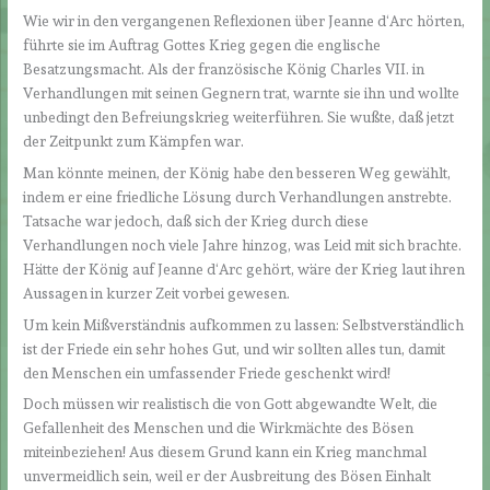
Wie wir in den vergangenen Reflexionen über Jeanne d‘Arc hörten,
führte sie im Auftrag Gottes Krieg gegen die englische
Besatzungsmacht. Als der französische König Charles VII. in
Verhandlungen mit seinen Gegnern trat, warnte sie ihn und wollte
unbedingt den Befreiungskrieg weiterführen. Sie wußte, daß jetzt
der Zeitpunkt zum Kämpfen war.
Man könnte meinen, der König habe den besseren Weg gewählt,
indem er eine friedliche Lösung durch Verhandlungen anstrebte.
Tatsache war jedoch, daß sich der Krieg durch diese
Verhandlungen noch viele Jahre hinzog, was Leid mit sich brachte.
Hätte der König auf Jeanne d‘Arc gehört, wäre der Krieg laut ihren
Aussagen in kurzer Zeit vorbei gewesen.
Um kein Mißverständnis aufkommen zu lassen: Selbstverständlich
ist der Friede ein sehr hohes Gut, und wir sollten alles tun, damit
den Menschen ein umfassender Friede geschenkt wird!
Doch müssen wir realistisch die von Gott abgewandte Welt, die
Gefallenheit des Menschen und die Wirkmächte des Bösen
miteinbeziehen! Aus diesem Grund kann ein Krieg manchmal
unvermeidlich sein, weil er der Ausbreitung des Bösen Einhalt