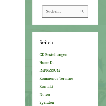
S
u
c
h
e
Seiten
n
n
CD Bestellungen
a
Home De
c
IMPRESSUM
h
Kommende Termine
:
Kontakt
Noten
Spenden