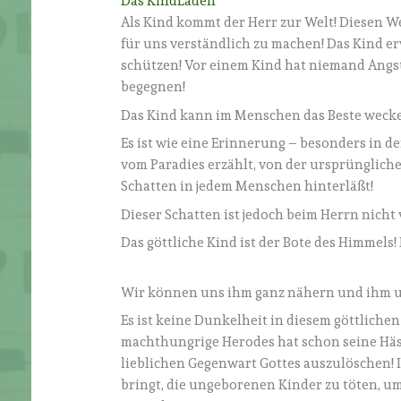
Das Kind
Laden
Als Kind kommt der Herr zur Welt! Diesen 
für uns verständlich zu machen! Das Kind erw
schützen! Vor einem Kind hat niemand Angst
begegnen!
Das Kind kann im Menschen das Beste weck
Es ist wie eine Erinnerung – besonders in 
vom Paradies erzählt, von der ursprünglic
Schatten in jedem Menschen hinterläßt!
Dieser Schatten ist jedoch beim Herrn nicht
Das göttliche Kind ist der Bote des Himmels
Wir können uns ihm ganz nähern und ihm un
Es ist keine Dunkelheit in diesem göttlichen
machthungrige Herodes hat schon seine Häsc
lieblichen Gegenwart Gottes auszulöschen! I
bringt, die ungeborenen Kinder zu töten, u