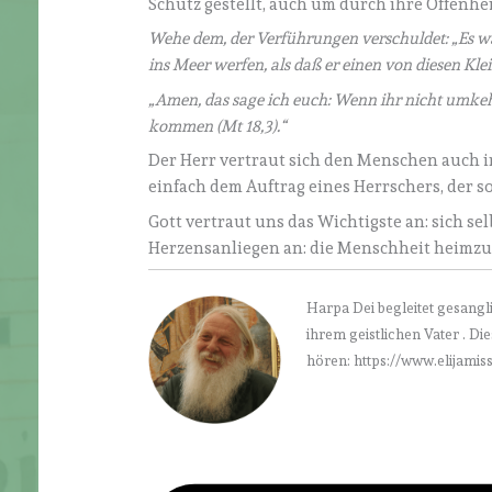
Schutz gestellt, auch um durch ihre Offenhe
Wehe dem, der Verführungen verschuldet: „Es w
ins Meer werfen, als daß er einen von diesen Kle
„Amen, das sage ich euch: Wenn ihr nicht umkeh
kommen (Mt 18,3).“
Der Herr vertraut sich den Menschen auch 
einfach dem Auftrag eines Herrschers, der 
Gott vertraut uns das Wichtigste an: sich se
Herzensanliegen an: die Menschheit heimzuf
Harpa Dei begleitet gesangli
ihrem geistlichen Vater . D
hören: https://www.elijamiss