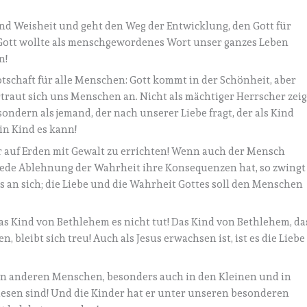
und Weisheit und geht den Weg der Entwicklung, den Gott für
Gott wollte als menschgewordenes Wort unser ganzes Leben
n!
otschaft für alle Menschen: Gott kommt in der Schönheit, aber
rtraut sich uns Menschen an. Nicht als mächtiger Herrscher zeig
, sondern als jemand, der nach unserer Liebe fragt, der als Kind
in Kind es kann!
er auf Erden mit Gewalt zu errichten! Wenn auch der Mensch
d jede Ablehnung der Wahrheit ihre Konsequenzen hat, so zwingt
uns an sich; die Liebe und die Wahrheit Gottes soll den Menschen
as Kind von Bethlehem es nicht tut! Das Kind von Bethlehem, da
 bleibt sich treu! Auch als Jesus erwachsen ist, ist es die Liebe
den anderen Menschen, besonders auch in den Kleinen und in
iesen sind! Und die Kinder hat er unter unseren besonderen