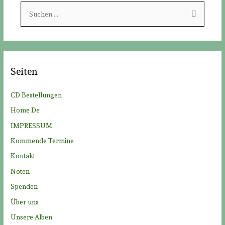
S
u
c
h
e
Seiten
n
n
CD Bestellungen
a
Home De
c
IMPRESSUM
h
Kommende Termine
:
Kontakt
Noten
Spenden
Über uns
Unsere Alben