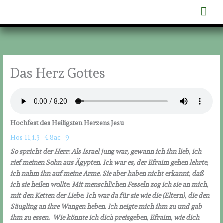
Zum
Hau
Inhalt
springen
Das Herz Gottes
Hochfest des H
eiligste
n
Herz
ens
Jesu
Hos 11,1.3–4.8ac–9
So spricht der Herr: Als Israel jung war, gewann ich ihn lieb, ich
rief meinen Sohn aus Ägypten.
Ich war es, der Efraim gehen lehrte,
ich nahm ihn auf meine Arme. Sie aber haben nicht erkannt, da
ß
ich sie heilen wollte. Mit menschlichen Fesseln zog ich sie an mich,
mit den Ketten der Liebe. Ich war da für sie wie die (Eltern), die den
Säugling an ihre Wangen heben. Ich neigte mich ihm zu und gab
ihm zu essen. Wie könnte ich dich preisgeben, Efraim, wie dich