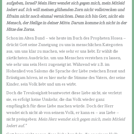
aufgeben, Israel? Mein Herz wendet sich gegen mich, mein Mitleid
lodert auf. Ich will meinen glühenden Zorn nicht vollstrecken und
Efraim nicht noch einmal vernichten. Denn ich bin Gott, nicht ein
Mensch, der Heilige in deiner Mitte. Darum komme ich nicht in der
Hitze des Zorns.
Schon im Alten Bund – wie heute im Buch des Propheten Hosea –
drückt Gott seine Zuneigung zu uns in menschlichen Kategorien
aus, um uns klar zu machen, wie sehr er uns liebt. Er wählt die
zärtlichsten Ausdrücke, um uns Menschen verstehen zu lassen,
wie sehr uns sein Herz zugeneigt ist. Während wir z.B. im
Hohenlied von Salomo die Sprache der Liebe zwischen Braut und
Bräutigam hören, ist es hier mehr die Stimme des Vaters, der seine
Kinder, sein Volk liebt und um es wirbt.
Doch die Treulosigkeit beantwortet diese Liebe nicht, sie verletzt
sie, es erfolgt keine Umkehr, die das Volk wieder ganz
empfänglich für diese Liebe machen würde. Doch der Herr
wendet sich nicht ab von seinem Volk, er kann es – aus Liebe –
nicht preisgeben:
Mein Herz wendet sich gegen mich, mein Mitleid
lodert auf.
”