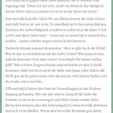
Gott kann nicht gegen diese Liebe handeln, die er seinem Volk
zugesagt hat:
“
Denn ich bin Gott, nicht ein Mensch, der Heilige in
deiner Mitte. Darum komme ich nicht in der Hitze des Zorns.
”
Das unendlich große Glück für uns Menschen ist die Liebe Gottes,
und daß Gott so ist, wie er ist. Er unterliegt nicht den menschlichen
Grenzen der Liebesfähigkeit, sondern er selbst ist ja die Liebe (1 Joh
4,16b) und diese Liebe wird – wenn wir es menschlich ausdrücken
wollen – immer wieder siegen und sich durchsetzen.
Vielleicht könnte jemand einwenden: “Aber es gibt doch die Hölle!
Wie ist das zu vereinbaren mit der Liebe Gottes? Wie kann es sein,
daß ein liebender Gott eines seiner Geschöpfe für immer leiden
läßt?” Mit solchen Fragen könnte man vielleicht zu dem Schluß
kommen, daß Gott doch nicht die Liebe sein kann, oder daß es die
Hölle gar nicht geben kann oder sie leer ist, weil letzten Endes Gott
doch alle retten möchte…
Offensichtlich haben hier falsche Vorstellungen in das Denken
Eingang gefunden. Wie wir alle wissen, braucht die Liebe die
Freiheit, sonst ist sie erzwungen und daher keine wahre Liebe.
Menschen können also das Liebesangebot Gottes bewußt ablehnen
und sich verschließen. Wenn dies bei voller Kenntnis geschieht,