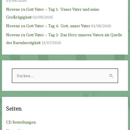
03/08/2026
Novene zu Gott Vater – Tag 5: Unser Vater und seine
Großzügigkeit
02/08/2026
Novene zu Gott Vater – Tag 4: Gott, unser Vater
01/08/2026
Novene zu Gott Vater – Tag 3: Das Herz unseres Vaters als Quelle
der Barmherzigkeit
31/07/2026
S
u
c
h
e
Seiten
n
n
CD Bestellungen
a