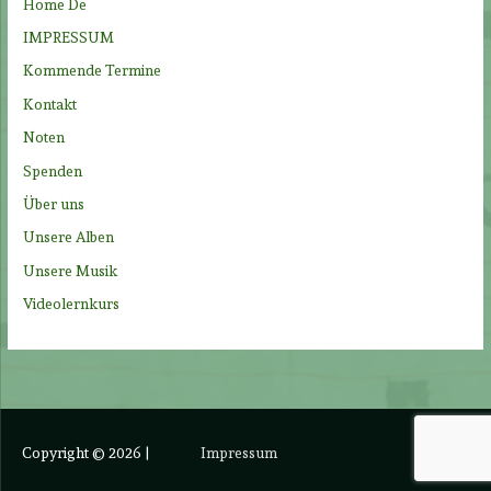
Home De
c
IMPRESSUM
h
Kommende Termine
:
Kontakt
Noten
Spenden
Über uns
Unsere Alben
Unsere Musik
Videolernkurs
Copyright © 2026
|
Impressum