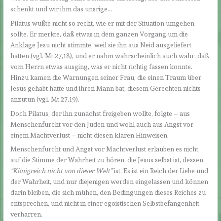
schenkt und wir ihm das unsrige…
Pilatus wußte nicht so recht, wie er mit der Situation umgehen
sollte. Er merkte, daß etwas in dem ganzen Vorgang um die
Anklage Jesu nicht stimmte, weil sie ihn aus Neid ausgeliefert
hatten (vgl. Mt 27,18), und er nahm wahrscheinlich auch wahr, daß
vom Herrn etwas ausging, was er nicht richtig fassen konnte.
Hinzu kamen die Warnungen seiner Frau, die einen Traum über
Jesus gehabt hatte und ihren Mann bat, diesem Gerechten nichts
anzutun (vgl. Mt 27,19).
Doch Pilatus, der ihn zunächst freigeben wollte, folgte – aus
Menschenfurcht vor den Juden und wohl auch aus Angst vor
einem Machtverlust – nicht diesen klaren Hinweisen.
Menschenfurcht und Angst vor Machtverlust erlauben es nicht,
auf die Stimme der Wahrheit zu hören, die Jesus selbst ist, dessen
“Königreich nicht von dieser Welt”
ist. Es ist ein Reich der Liebe und
der Wahrheit, und nur diejenigen werden eingelassen und können
darin bleiben, die sich mühen, den Bedingungen dieses Reiches zu
entsprechen, und nicht in einer egoistischen Selbstbefangenheit
verharren.