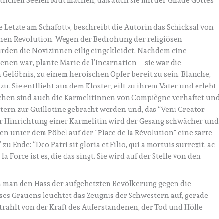
stlichen Seelen Mut machen, daß auch sie mit der Gnade Gottes
e Letzte am Schafott», beschreibt die Autorin das Schicksal von
chen Revolution. Wegen der Bedrohung der religiösen
rden die Novizinnen eilig eingekleidet. Nachdem eine
nen war, plante Marie de l’Incarnation – sie war die
Gelöbnis, zu einem heroischen Opfer bereit zu sein. Blanche,
u. Sie entflieht aus dem Kloster, eilt zu ihrem Vater und erlebt,
schen sind auch die Karmelitinnen von Compiègne verhaftet un
stern zur Guillotine gebracht werden und, das “Veni Creator
der Hinrichtung einer Karmelitin wird der Gesang schwächer und
ten unter dem Pöbel auf der “Place de la Révolution” eine zarte
u Ende: “Deo Patri sit gloria et Filio, qui a mortuis surrexit, ac
a Force ist es, die das singt. Sie wird auf der Stelle von den
n man den Hass der aufgehetzten Bevölkerung gegen die
ses Grauens leuchtet das Zeugnis der Schwestern auf, gerade
trahlt von der Kraft des Auferstandenen, der Tod und Hölle