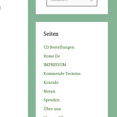
u
d
c
h
e
Seiten
n
n
CD Bestellungen
a
Home De
c
IMPRESSUM
h
Kommende Termine
:
Kontakt
Noten
Spenden
Über uns