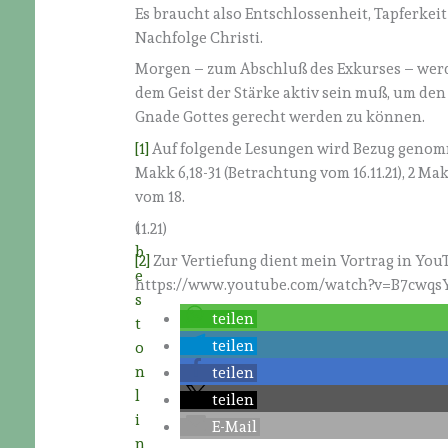
Es braucht also Entschlossenheit, Tapferke
Nachfolge Christi.
Morgen – zum Abschluß des Exkurses – werde
dem Geist der Stärke aktiv sein muß, um de
Gnade Gottes gerecht werden zu können.
[1]
Auf folgende Lesungen wird Bezug genommen:
Makk 6,18-31 (Betrachtung vom 16.11.21), 2 Mak
vom 18.
(
11.21)
b
[2]
Zur Vertiefung dient mein Vortrag in YouT
e
https://www.youtube.com/watch?v=B7cwqs
s
teilen
t
teilen
o
n
teilen
l
teilen
i
E-Mail
n