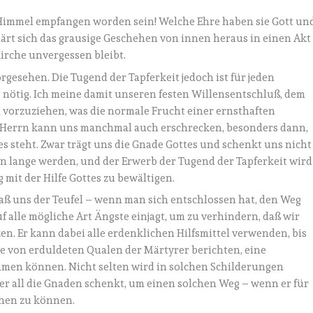
Himmel empfangen worden sein! Welche Ehre haben sie Gott un
rt sich das grausige Geschehen von innen heraus in einen Akt
Kirche unvergessen bleibt.
rgesehen. Die Tugend der Tapferkeit jedoch ist für jeden
 nötig. Ich meine damit unseren festen Willensentschluß, dem
 vorzuziehen, was die normale Frucht einer ernsthaften
s Herrn kann uns manchmal auch erschrecken, besonders dann,
 steht. Zwar trägt uns die Gnade Gottes und schenkt uns nicht
nn lange werden, und der Erwerb der Tugend der Tapferkeit wird
 mit der Hilfe Gottes zu bewältigen.
daß uns der Teufel – wenn man sich entschlossen hat, den Weg
 alle mögliche Art Ängste einjagt, um zu verhindern, daß wir
. Er kann dabei alle erdenklichen Hilfsmittel verwenden, bis
he von erduldeten Qualen der Märtyrer berichten, eine
men können. Nicht selten wird in solchen Schilderungen
 der all die Gnaden schenkt, um einen solchen Weg – wenn er für
hen zu können.