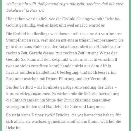
weil er nicht will, daß jemand zugrunde geht, sondern daß alle sich
bekehren.” (2 Petr 3,9)
Hier sehen wir deutlich, wie die Geduld die angewandte Liebe ist.
Gott ist geduldig, weil er liebt; und weil er liebt, wartet er.
Die Geduld ist allerdings weit davon entfernt, eine Art von innerer
Stumpfheit zu sein, verbunden mit einem trägen Temperament. Sie
geht durchaus einher mit der Entschlossenheit des Handelns zur
rechten Zeit. Gerade dieses “zur rechten Zeit” ist eine Weise der
Geduld. Sie kann auf den Zeitpunkt warten, ist nicht vorschnell
(was so vieles zerstören kann) handelt nicht aus dem Affekt
heraus, sondern handelt mit Überlegung, und noch besser: im
Zusammenwirken mit Deiner Führung und der Vernunft.
Bei der Geduld – als konkrete geistige Anwendung der Liebe –
kommt vieles zusammen. Es wirken mit: die Selbstbeherrschung,
die Enthaltsamkeit (im Sinne der Zurückhaltung gegenüber
voreiligem Reden und Handeln) die Güte und Langmut…
So steht keine Deiner zwölf Früchte, die wir betrachtet haben, für
sich allein. Sie wachsen gemeinsam auf einem Baum, welcher die
Liebe ist.