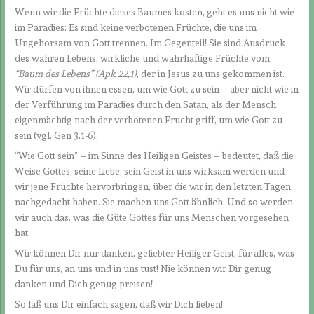
Wenn wir die Früchte dieses Baumes kosten, geht es uns nicht wie
im Paradies: Es sind keine verbotenen Früchte, die uns im
Ungehorsam von Gott trennen. Im Gegenteil! Sie sind Ausdruck
des wahren Lebens, wirkliche und wahrhaftige Früchte vom
“Baum des Lebens” (Apk 22,1)
, der in Jesus zu uns gekommen ist.
Wir dürfen von ihnen essen, um wie Gott zu sein – aber nicht wie in
der Verführung im Paradies durch den Satan, als der Mensch
eigenmächtig nach der verbotenen Frucht griff, um wie Gott zu
sein (vgl. Gen 3,1-6).
“Wie Gott sein” – im Sinne des Heiligen Geistes – bedeutet, daß die
Weise Gottes, seine Liebe, sein Geist in uns wirksam werden und
wir jene Früchte hervorbringen, über die wir in den letzten Tagen
nachgedacht haben. Sie machen uns Gott ähnlich. Und so werden
wir auch das, was die Güte Gottes für uns Menschen vorgesehen
hat.
Wir können Dir nur danken, geliebter Heiliger Geist, für alles, was
Du für uns, an uns und in uns tust! Nie können wir Dir genug
danken und Dich genug preisen!
So laß uns Dir einfach sagen, daß wir Dich lieben!