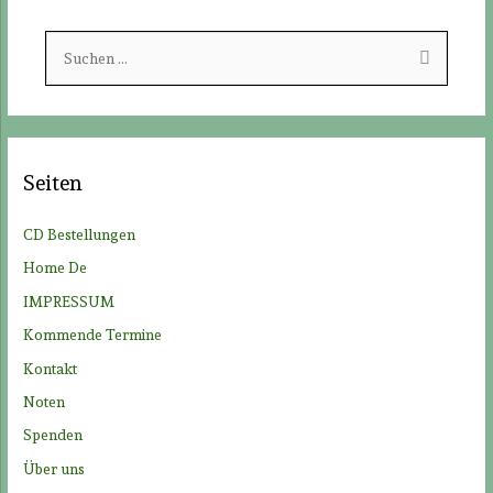
S
u
c
h
e
Seiten
n
n
CD Bestellungen
a
Home De
c
IMPRESSUM
h
Kommende Termine
:
Kontakt
Noten
Spenden
Über uns