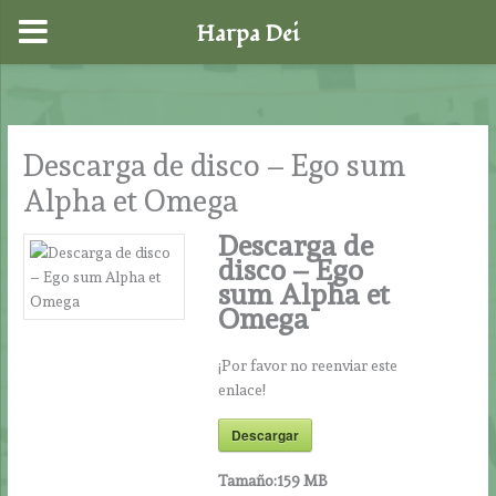
Harpa Dei
Ir
al
contenido
Descarga de disco – Ego sum
Alpha et Omega
Descarga de
disco – Ego
sum Alpha et
Omega
¡Por favor no reenviar este
enlace!
Descargar
Tamaño:
159 MB