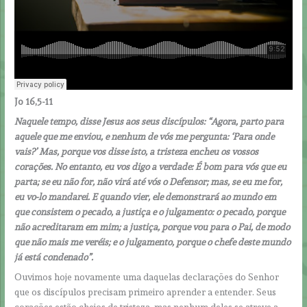
Jo 16,5-11
Naquele tempo, disse Jesus aos seus discípulos: “Agora, parto para
aquele que me enviou, e nenhum de vós me pergunta: ‘Para onde
vais?’ Mas, porque vos disse isto, a tristeza encheu os vossos
corações. No entanto, eu vos digo a verdade: É bom para vós que eu
parta; se eu não for, não virá até vós o Defensor; mas, se eu me for,
eu vo-lo mandarei. E quando vier, ele demonstrará ao mundo em
que consistem o pecado, a justiça e o julgamento: o pecado, porque
não acreditaram em mim; a justiça, porque vou para o Pai, de modo
que não mais me veréis; e o julgamento, porque o chefe deste mundo
já está condenado”.
Ouvimos hoje novamente uma daquelas declarações do Senhor
que os discípulos precisam primeiro aprender a entender. Seus
corações estão cheios de tristeza, mas nenhum deles se atreve a