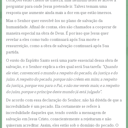
perguntar para onde Jesus pretende ir. Talvez temam uma
resposta que aumente ainda mais a dor em que estão imersos.
Mas o Senhor quer envolvê-los no plano de salvação da
humanidade. Afinal de contas, eles são chamados a cooperar de
maneira especial na obra de Deus. É por isso que Jesus quer
revelar a eles como tudo continuará após Sua morte e
ressurreição, como a obra de salvação continuará após Sua
partida.
O envio do Espírito Santo será uma parte essencial dessa obra de
salvação, e o Senhor explica a eles qual será Sua tarefa:
“Quando
ele vier, convencerá o mundo a respeito do pecado, da justiça e do
juízo. A respeito do pecado, porque não crêem em mim; a respeito
da justiça, porque vou para o Pai, e não me vereis mais; e a respeito
do juízo, porque o príncipe deste mundo já está julgado”.
De acordo com essa declaração do Senhor, não há dúvida de que a
incredulidade é um pecado. Ela certamente se refere à
incredulidade daqueles que, tendo ouvido a mensagem de
salvação em Jesus Cristo, conscientemente a rejeitaram e não
quiseram acreditar. Assim, eles estão sob o domínio do pecado. O