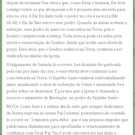
depois de terminar Sua obra e que, como Deus e homem, Ele leva
consigo todos os que abraçaram a fé e prepara uma morada para
eles no céu. A Ele foi dado todo o poder no céu e na terra (Mt
28,18); e Ele de fato exerce esse poder. Quando as almas aceitam a
salvação, esse poder de amor se concretiza na Terra, pois o
Senhor cumpriu toda a justiça. Toda pessoa pode ser salva pela
morte e ressurreição do Senhor, desde que aceite essa oferta de
graça. Essa obra, que o Senhor realizou na Terra, continua a ser
realizada na missão da Igreja.
O julgamento de Satanás já ocorreu. Seu domínio foi quebrado
pela raiz por meio da cruz, e essa vitória deve continuar a ser
concretizada na Terra. O Espírito Santo também está trabalhando
nisso, atualizando a obra de redenção de Cristo e mostrando Seu
poder sobre os demônios. É por isso que a Igreja é chamada a
exercer o ministério de libertação, no poder do Espírito Santo.
NOTA: Como hoje é o sétimo dia do mês, que sempre dedicamos
de forma especial ao nosso Pai Celestial, gostaríamos de convidá-
lo a ouvir os “3 minutos para Abba”, que é um pequeno impulso que
publicamos diariamente para aprofundar o relacionamento de
confiança com Deus Pai. Você pode encontrá-los nos links a