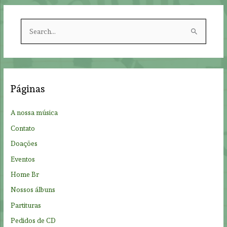
S
e
a
r
c
Páginas
h
f
A nossa música
o
Contato
r
Doações
:
Eventos
Home Br
Nossos álbuns
Partituras
Pedidos de CD