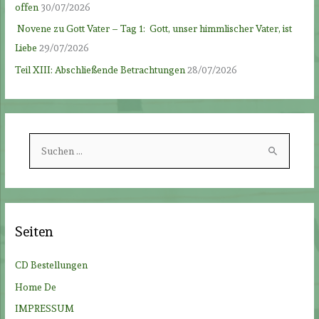
offen
30/07/2026
Novene zu Gott Vater – Tag 1: Gott, unser himmlischer Vater, ist
Liebe
29/07/2026
Teil XIII: Abschließende Betrachtungen
28/07/2026
S
u
c
h
e
Seiten
n
n
CD Bestellungen
a
Home De
c
IMPRESSUM
h