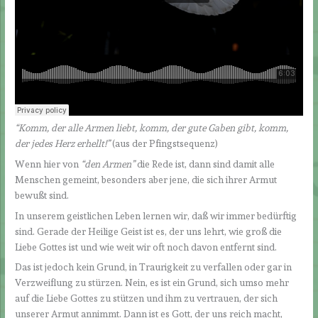
“Komm, der alle Armen liebt, komm, der gute Gaben gibt, komm,
der jedes Herz erhellt!”
(aus der Pfingstsequenz)
Wenn hier von
“den Armen”
die Rede ist, dann sind damit alle
Menschen gemeint, besonders aber jene, die sich ihrer Armut
bewußt sind.
In unserem geistlichen Leben lernen wir, daß wir immer bedürftig
sind. Gerade der Heilige Geist ist es, der uns lehrt, wie groß die
Liebe Gottes ist und wie weit wir oft noch davon entfernt sind.
Das ist jedoch kein Grund, in Traurigkeit zu verfallen oder gar in
Verzweiflung zu stürzen. Nein, es ist ein Grund, sich umso mehr
auf die Liebe Gottes zu stützen und ihm zu vertrauen, der sich
unserer Armut annimmt. Dann ist es Gott, der uns reich macht,