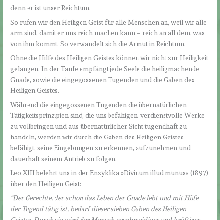
denn er ist unser Reichtum.
So rufen wir den Heiligen Geist für alle Menschen an, weil wir alle
arm sind, damit er uns reich machen kann – reich an all dem, was
von ihm kommt. So verwandelt sich die Armut in Reichtum.
Ohne die Hilfe des Heiligen Geistes können wir nicht zur Heiligkeit
gelangen. In der Taufe empfängt jede Seele die heiligmachende
Gnade, sowie die eingegossenen Tugenden und die Gaben des
Heiligen Geistes.
Während die eingegossenen Tugenden die übernatürlichen
Tätigkeitsprinzipien sind, die uns befähigen, verdienstvolle Werke
zu vollbringen und aus übernatürlicher Sicht tugendhaft zu
handeln, werden wir durch die Gaben des Heiligen Geistes
befähigt, seine Eingebungen zu erkennen, aufzunehmen und
dauerhaft seinem Antrieb zu folgen.
Leo XIII belehrt uns in der Enzyklika »Divinum illud munus« (1897)
über den Heiligen Geist:
“Der Gerechte, der schon das Leben der Gnade lebt und mit Hilfe
der Tugend tätig ist, bedarf dieser sieben Gaben des Heiligen
Geistes. Durch sie wird der Mensch geschmeidiger und kräftiger