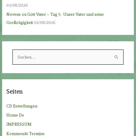
03/08/2026
Novene zu Gott Vater – Tag 5: Unser Vater und seine
Großzügigkeit
02/08/2026
S
u
c
h
e
Seiten
n
n
CD Bestellungen
a
Home De
c
IMPRESSUM
h
Kommende Termine
: