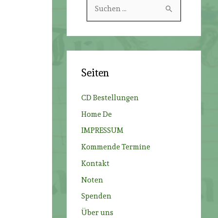
S
u
c
h
e
Seiten
n
n
CD Bestellungen
a
Home De
c
IMPRESSUM
h
Kommende Termine
:
Kontakt
Noten
Spenden
Über uns