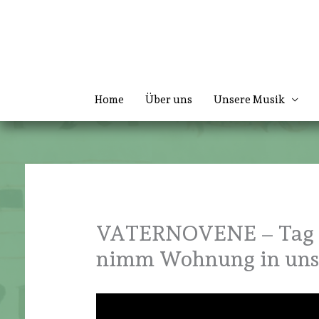
Zum
Inhalt
springen
Home
Über uns
Unsere Musik
VATERNOVENE – Tag 5:
nimm Wohnung in uns