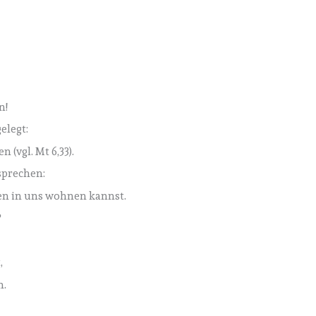
n!
elegt:
 (vgl. Mt 6,33).
rsprechen:
den in uns wohnen kannst.
?
,
n.