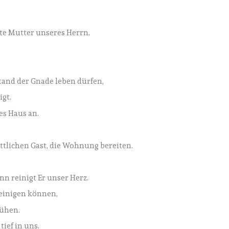
ebte Mutter unseres Herrn.
tand der Gnade leben dürfen,
igt.
es Haus an.
öttlichen Gast, die Wohnung bereiten.
nn reinigt Er unser Herz.
reinigen können,
ühen.
ief in uns.