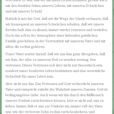
vertrauen. Er will, daß wir mit allem zu ihm kommen, gerade auch
mit den dunklen Seiten unseres Lebens, mit unseren Schwächen
und mit unserer Schuld.
Natürlich möchte Gott, daß wir die Wege der Sünde verlassen, daß
wir konsequent an unseren Schwächen arbeiten, daß wir unsere
Bereitschaft, ihm zu dienen, immer wieder erneuern und vertiefen.
Doch das soll in der Atmosphäre einer liebenden geistlichen
Familie geschehen, in der Vertrautheit mit unserem Vater und mit
allen, die zu ihm gehören.
Unser Vater wartet darauf, daß wir uns ihm ganz übergeben, daß
wir ihm, der alles zu unserem Heil zu wenden vermag, fest
vertrauen. Dieses Vertrauen soll aber nicht nur theoretisch sein,
sondern unser konkretes Leben bestimmen und eine wesentliche
Sicherheit für unser Leben sein.
Aber nicht nur das: Das Vertrauen auf Gott verherrlicht unseren
Vater und entspricht zutiefst der Wahrheit unseres Daseins. Gott ist
bedingungslose Liebe. Auch wenn wir ihn durch den Mißbrauch
unserer Freiheit zurückweisen können, hört er nicht auf, uns zu
lieben. Immer lädt er uns zur Umkehr ein, immer ruft der Vater
uns, wie der verlorene Sohn zu ihm zurückzukehren, und