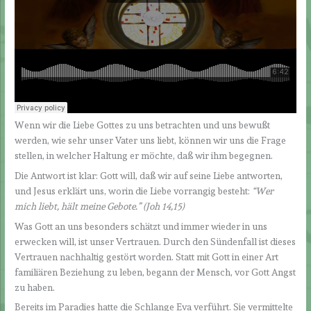
Wenn wir die Liebe Gottes zu uns betrachten und uns bewußt
werden, wie sehr unser Vater uns liebt, können wir uns die Frage
stellen, in welcher Haltung er möchte, daß wir ihm begegnen.
Die Antwort ist klar: Gott will, daß wir auf seine Liebe antworten,
und Jesus erklärt uns, worin die Liebe vorrangig besteht:
“Wer
mich liebt, hält meine Gebote.
”
(Joh 14,15)
Was Gott an uns besonders schätzt und immer wieder in uns
erwecken will, ist unser Vertrauen. Durch den Sündenfall ist dieses
Vertrauen nachhaltig gestört worden. Statt mit Gott in einer Art
familiären Beziehung zu leben, begann der Mensch, vor Gott Angst
zu haben.
Bereits im Paradies hatte die Schlange Eva verführt. Sie vermittelte