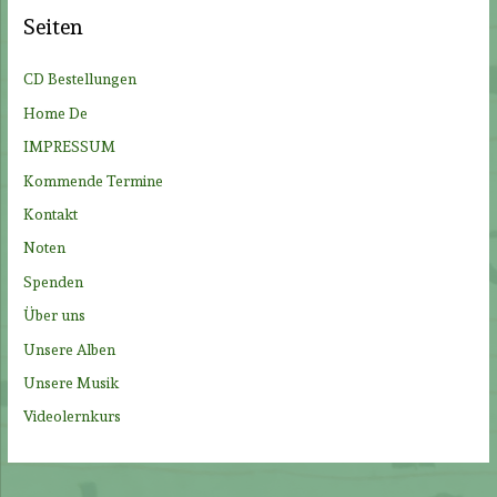
e
Seiten
n
n
CD Bestellungen
a
Home De
c
IMPRESSUM
h
Kommende Termine
:
Kontakt
Noten
Spenden
Über uns
Unsere Alben
Unsere Musik
Videolernkurs