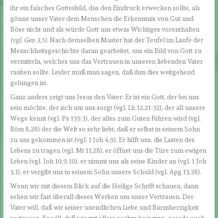
ihr ein falsches Gottesbild, das den Eindruck erwecken sollte, als
gönne unser Vater dem Menschen die Erkenntnis von Gut und
Böse nicht und als würde Gott uns etwas Wichtiges vorenthalten
(vgl. Gen 3,5)
. Nach demselben Muster hat der Teufel im Laufe der
Menschheitsgeschichte daran gearbeitet, uns ein Bild von Gott zu
vermitteln, welches uns das Vertrauen in unseren liebenden Vater
rauben sollte. Leider muß man sagen, daß ihm dies weitgehend
gelungen ist.
Ganz anders zeigt uns Jesus den Vater: Er ist ein Gott, der bei uns
sein möchte, der sich um uns sorgt (vgl. Lk 12,21-32), der all unsere
Wege kennt (vgl. Ps 139,3), der alles zum Guten führen wird (vgl.
Röm 8,28) der die Welt so sehr liebt, daß er selbst in seinem Sohn
zu uns gekommen ist (vgl. 1 Joh 4,9). Er hilft uns, die Lasten des
Lebens zu tragen (vgl. Mt 11,28), er öffnet uns die Türe zum ewigen
Leben (vgl. Joh 10,9.10), er nimmt uns als seine Kinder an (vgl. 1 Joh
3,1), er vergibt uns in seinem Sohn unsere Schuld (vgl. Apg 13,38).
Wenn wir mit diesem Blick auf die Heilige Schrift schauen, dann
sehen wir fast überall dieses Werben um unser Vertrauen. Der
Vater will, daß wir seiner unendlichen Liebe und Barmherzigkeit