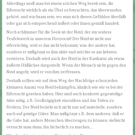
Allerdings muß man bei einem solchen Weg bereit sein, die
Eifersucht wirklich als ein Übel zu betrachten, das überwunden
gehört, und wachsam sein, wo man sich diesen Gefühlen überläßt
oder gar sich entsprechend äußert oder ihnen gemäß handelt.
Noch schlimmer für die Seele ist der Neid, der ein wahres
Teufelswerk in unserem Herzen ist! Der Neid ist nicht nur
eifersüchtig, weil er das nicht bekommt, was der andere hat,
sondern er mißgönnt es ihm aktiv und möchte es am liebsten
zerstören. Deshalb wird auch der Neid in der Karikatur als etwas
äußerst Häßliches dargestellt. Wenn der Mensch nicht gegen den
Neid angeht, wird er von ihm zerfressen.
Deshalb sollten wir auf dem Weg der Nachfolge schon jeden
kleinsten Ansatz von Neid bekämpfen, ähnlich wie wir es bei der
Eifersucht gesehen haben. Hier sind auch konkrete gegenteilige
Akte nötig, z.B. Großzügigkeit einzuüben und das Teilen zu
fördern. Der Neid bezieht sich nicht nur auf materielle, sondern
auch auf geistige Güter. Man mißgönnt z.B. dem anderen, daß er
die Gabe hat, andere Menschen überzeugen zu können; vielleicht
versucht man dann, ihn lächerlich zu machen …