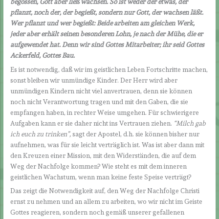
begossen, Gott aber ließ wachsen. So ist weder der etwas, der
pflanzt, noch der, der begießt, sondern nur Gott, der wachsen läßt.
Wer pflanzt und wer begießt: Beide arbeiten am gleichen Werk,
jeder aber erhält seinen besonderen Lohn, je nach der Mühe, die er
aufgewendet hat. Denn wir sind Gottes Mitarbeiter; ihr seid Gottes
Ackerfeld, Gottes Bau.
Es ist notwendig, daß wir im geistlichen Leben Fortschritte machen,
sonst bleiben wir unmündige Kinder. Der Herr wird aber
unmündigen Kindern nicht viel anvertrauen, denn sie können
noch nicht Verantwortung tragen und mit den Gaben, die sie
empfangen haben, in rechter Weise umgehen. Für schwierigere
Aufgaben kann er sie daher nicht ins Vertrauen ziehen.
“Milch gab
ich euch zu trinken”,
sagt der Apostel, d.h. sie können bisher nur
aufnehmen, was für sie leicht verträglich ist. Was ist aber dann mit
den Kreuzen einer Mission, mit den Widerständen, die auf dem
Weg der Nachfolge kommen? Wie steht es mit dem inneren
geistlichen Wachstum, wenn man keine feste Speise verträgt?
Das zeigt die Notwendigkeit auf, den Weg der Nachfolge Christi
ernst zu nehmen und an allem zu arbeiten, wo wir nicht im Geiste
Gottes reagieren, sondern noch gemäß unserer gefallenen