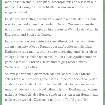
menschlichen Natur. Hier gilt es, wachsam mit sich selbst zu sein
und nicht die Augen zu verschließen, wenn wir noch
“irdisch
eingestellt”
sind.
Es ist der Geist Gottes, der uns verwandeln möchte, der uns lehrt,
wie Gott zu denken und zu handeln. Diesem Wirken stehen aber
noch allzu oft unsere eigenen Interessen im Weg, die sich dann in
Eifersucht und Streit offenbaren.
In der Gemeinde von Korinth gab es offensichtlich eine Spaltung,
indem man entweder zu Paulus oder zu Apollos gehalten hat.
Dadurch vergaß man, worum es eigentlich ging, und hielt sich an
völligen Nebensächlichkeiten auf. Paulus sowie Apollos standen
gemeinsam im Dienst des Herrn und es ging beiden um die
Verherrlichung Gottes.
So müssen wir auch die verschiedenen Dienste in der Kirche
betrachten: Wir arbeiten gemeinsam auf
“Gottes Ackerfeld”,
jeder
an dem Platz, an den Gott ihn hingestellt hat. Hier ergänzen wir
uns, und jede Form von Neid, Eifersucht und Konkurrenz kommt
nicht aus dem Geist des Herrn, sondern aus unserem Herzen, und
nicht selten wird die Zwietracht noch vom Teufel geschürt!