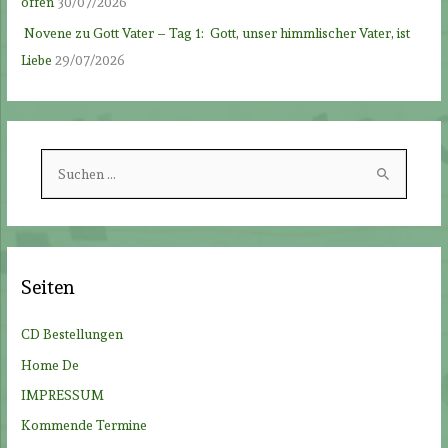
offen
30/07/2026
Novene zu Gott Vater – Tag 1: Gott, unser himmlischer Vater, ist
Liebe
29/07/2026
S
u
c
h
e
Seiten
n
n
CD Bestellungen
a
Home De
c
IMPRESSUM
h
Kommende Termine
: