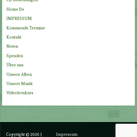
a
Home De
c
IMPRESSUM
h
Kommende Termine
:
Kontakt
Noten
Spenden
Über uns
Unsere Alben
Unsere Musik
Videolernkurs
Copyright © 2026
|
Impressum