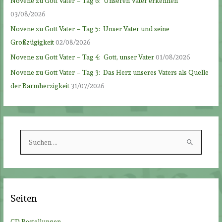
Novene zu Gott Vater – Tag 6: Unseren Vater erkennen
03/08/2026
Novene zu Gott Vater – Tag 5: Unser Vater und seine
Großzügigkeit
02/08/2026
Novene zu Gott Vater – Tag 4: Gott, unser Vater
01/08/2026
Novene zu Gott Vater – Tag 3: Das Herz unseres Vaters als Quelle
der Barmherzigkeit
31/07/2026
S
u
c
h
e
Seiten
n
n
CD Bestellungen