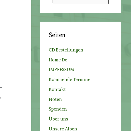
u
c
h
e
Seiten
n
n
CD Bestellungen
a
Home De
c
IMPRESSUM
h
Kommende Termine
:
Kontakt
m
Noten
Spenden
Über uns
Unsere Alben