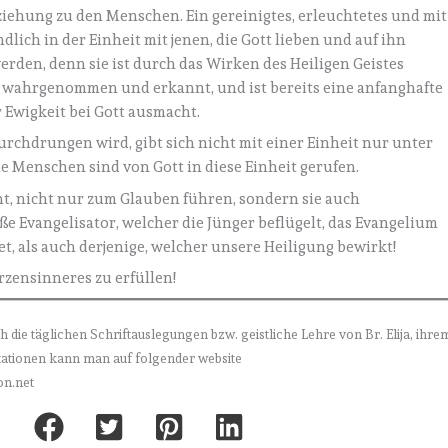
ziehung zu den Menschen. Ein gereinigtes, erleuchtetes und mit
dlich in der Einheit mit jenen, die Gott lieben und auf ihn
erden, denn sie ist durch das Wirken des Heiligen Geistes
es wahrgenommen und erkannt, und ist bereits eine anfanghafte
 Ewigkeit bei Gott ausmacht.
urchdrungen wird, gibt sich nicht mit einer Einheit nur unter
e Menschen sind von Gott in diese Einheit gerufen.
cht, nicht nur zum Glauben führen, sondern sie auch
ße Evangelisator, welcher die Jünger beflügelt, das Evangelium
et, als auch derjenige, welcher unsere Heiligung bewirkt!
rzensinneres zu erfüllen!
h die täglichen Schriftauslegungen bzw. geistliche Lehre von Br. Elija, ihre
itationen kann man auf folgender website
on.net