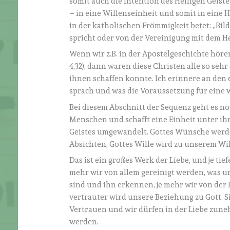
somit auch die Intention des Heiligen Geistes
– in eine Willenseinheit und somit in eine H
in der katholischen Frömmigkeit betet: „Bi
spricht oder von der Vereinigung mit dem H
Wenn wir z.B. in der Apostelgeschichte höre
4,32), dann waren diese Christen alle so sehr 
ihnen schaffen konnte. Ich erinnere an den 
sprach und was die Voraussetzung für eine w
Bei diesem Abschnitt der Sequenz geht es no
Menschen und schafft eine Einheit unter ih
Geistes umgewandelt. Gottes Wünsche werd
Absichten, Gottes Wille wird zu unserem Wil
Das ist ein großes Werk der Liebe, und je tie
mehr wir von allem gereinigt werden, was un
sind und ihn erkennen, je mehr wir von der 
vertrauter wird unsere Beziehung zu Gott. Si
Vertrauen und wir dürfen in der Liebe zune
werden.