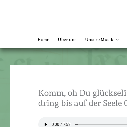
Zum
Inhalt
springen
Home
Über uns
Unsere Musik
Komm, oh Du glückselig
dring bis auf der Seele