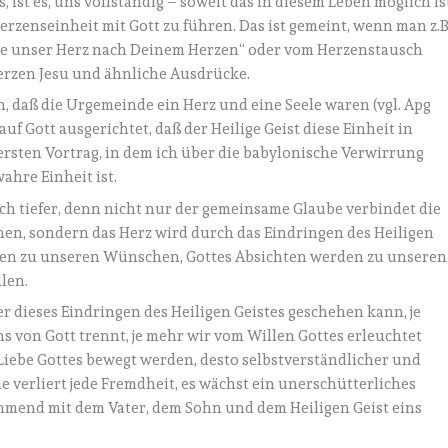
, ist es, uns vollständig – soweit das in diesem Leben möglich is
erzenseinheit mit Gott zu führen. Das ist gemeint, wenn man z.B
lde unser Herz nach Deinem Herzen“ oder vom Herzenstausch
erzen Jesu und ähnliche Ausdrücke.
n, daß die Urgemeinde ein Herz und eine Seele waren (vgl. Apg
auf Gott ausgerichtet, daß der Heilige Geist diese Einheit in
ersten Vortrag, in dem ich über die babylonische Verwirrung
ahre Einheit ist.
ch tiefer, denn nicht nur der gemeinsame Glaube verbindet die
nen, sondern das Herz wird durch das Eindringen des Heiligen
en zu unseren Wünschen, Gottes Absichten werden zu unseren
len.
fer dieses Eindringen des Heiligen Geistes geschehen kann, je
s von Gott trennt, je mehr wir vom Willen Gottes erleuchtet
Liebe Gottes bewegt werden, desto selbstverständlicher und
e verliert jede Fremdheit, es wächst ein unerschütterliches
hmend mit dem Vater, dem Sohn und dem Heiligen Geist eins