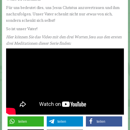
Für uns bedeutet dies, uns Jesus Christus anzuvertrauen und ihm
nachzufolgen. Unser Vater schenkt nicht nur
etwas
von sich,
sondern schenkt sich selbst!
So ist unser Vater!
Hier können Sie das Video mit den drei Worten Jesu aus den ersten
drei Meditationen dieser Serie finden:
teilen
teilen
teilen