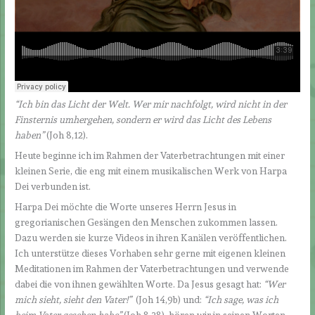
“Ich bin das Licht der Welt. Wer mir nachfolgt, wird nicht in der
Finsternis umhergehen, sondern er wird das Licht des Lebens
haben”
(Joh 8,12).
Heute beginne ich im Rahmen der Vaterbetrachtungen mit einer
kleinen Serie, die eng mit einem musikalischen Werk von Harpa
Dei verbunden ist.
Harpa Dei möchte die Worte unseres Herrn Jesus in
gregorianischen Gesängen den Menschen zukommen lassen.
Dazu werden sie kurze Videos in ihren Kanälen veröffentlichen.
Ich unterstütze dieses Vorhaben sehr gerne mit eigenen kleinen
Meditationen im Rahmen der Vaterbetrachtungen und verwende
dabei die von ihnen gewählten Worte. Da Jesus gesagt hat:
“Wer
mich sieht, sieht den Vater!”
(Joh 14,9b) und:
“Ich sage, was ich
beim Vater gesehen habe”
(Joh 8,38), hören wir in seinen Worten