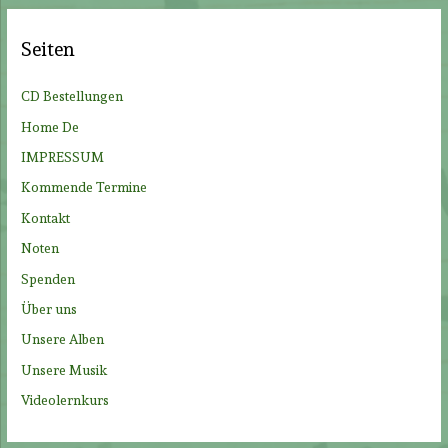
h
e
Seiten
n
n
CD Bestellungen
a
Home De
c
IMPRESSUM
h
Kommende Termine
:
Kontakt
Noten
Spenden
Über uns
Unsere Alben
Unsere Musik
Videolernkurs