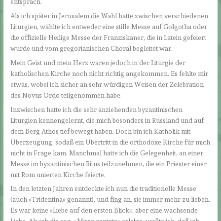
entsprach.
Als ich später in Jerusalem die Wahl hatte zwischen verschiedenen
Liturgien, wählte ich entweder eine stille Messe auf Golgotha oder
die offizielle Heilige Messe der Franziskaner, die in Latein gefeiert
wurde und vom gregorianischen Choral begleitet war.
Mein Geist und mein Herz waren jedoch in der Liturgie der
katholischen Kirche noch nicht richtig angekommen. Es fehlte mir
etwas, wobei ich sicher an sehr würdigen Weisen der Zelebration
des Novus Ordo teilgenommen habe.
Inzwischen hatte ich die sehr anziehenden byzantinischen
Liturgien kennengelernt, die mich besonders in Russland und auf
dem Berg Athos tief bewegt haben. Doch bin ich Katholik mit
Überzeugung, sodaß ein Übertritt in die orthodoxe Kirche für mich
nicht in Frage kam. Manchmal hatte ich die Gelegenheit, an einer
Messe im byzantinischen Ritus teilzunehmen, die ein Priester einer
mit Rom unierten Kirche feierte.
In den letzten Jahren entdeckte ich nun die traditionelle Messe
(auch »Tridentina« genannt), und fing an, sie immer mehr zu lieben.
Es war keine »Liebe auf den ersten Blick«, aber eine wachsende