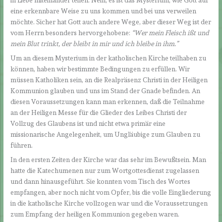
in Liebe miteinander teilen. Nein, es ist das Mysterium, wie Gott auf
eine erkennbare Weise zu uns kommen und bei uns verweilen
möchte. Sicher hat Gott auch andere Wege, aber dieser Weg ist der
vom Herrn besonders hervorgehobene:
“Wer mein Fleisch ißt und
mein Blut trinkt, der bleibt in mir und ich bleibe in ihm.”
Um an diesem Mysterium in der katholischen Kirche teilhaben zu
können, haben wir bestimmte Bedingungen zu erfüllen. Wir
müssen Katholiken sein, an die Realpräsenz Christi in der Heiligen
Kommunion glauben und uns im Stand der Gnade befinden. An
diesen Voraussetzungen kann man erkennen, daß die Teilnahme
an der Heiligen Messe für die Glieder des Leibes Christi der
Vollzug des Glaubens ist und nicht etwa primär eine
missionarische Angelegenheit, um Ungläubige zum Glauben zu
führen.
In den ersten Zeiten der Kirche war das sehr im Bewußtsein. Man
hatte die Katechumenen nur zum Wortgottesdienst zugelassen
und dann hinausgeführt. Sie konnten vom Tisch des Wortes
empfangen, aber noch nicht vom Opfer, bis die volle Eingliederung
in die katholische Kirche vollzogen war und die Voraussetzungen
zum Empfang der heiligen Kommunion gegeben waren.