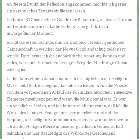
An diesem Punkt der Reflexion angekommen, möchte ich gerne
ein persönliches Zeugnis einfließen lassen.
Im Jahre 1977 hatte ich die Gnade der Bekehrung zu Jesus Christus
und wurde dann in die katholische Kirche geführt. Ein
unvergeßlicher Moment.
Ich tat die ersten Schritte, nun als Katholik, bei einer geistlichen
Gemeinschaft, in welcher der Novus Ordo andächtig zelebriert
wurde. Dort lernte ich die eucharistische Anbetung kennen und
vieles, was auch für meinen heutigen Weg der Nachfolge Christi
wichtig ist.
In den Jahrzehnten danach nahm ich fast täglich an der Heiligen
Messe teil. Doch ich begann darunter zu leiden, wenn die Priester
von dem vorgesehenen Ablauf des Formulars abwichen, subjektive
Elemente miteinbezogen und wenn die Musik banal war. Es war
ein wirkliches Leiden, und ich konnte mich nur retten, daß ich die
Worte des heutigen Evangeliums verinnerlichte und auf den
Empfang der heiligen Kommunion wartete. Es war anders, wenn
ich an der Heiligen Messe in unserer geistlichen Gemeinschaft
teilnahm und hier das Liedgut der Würde des Geschehens