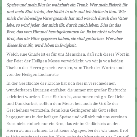
Speise und mein Blut ist wahrhaft ein Trank. Wer mein Fleisch ißt
und mein Blut trinkt, der bleibt in mir und ich bleibe in ihm. Wie
mich der lebendige Vater gesandt hat und wie ich durch den Vater
lebe, so wird jeder, der mich ißt, durch mich leben. Dies ist das
Brot, das vom Himmel herabgekommen ist. Es ist nicht wie das
Brot, das die Väter gegessen haben, sie sind gestorben. Wer aber
dieses Brot ißt, wird leben in Ewigkeit.
Welch eine Gnade ist es für uns Menschen, daß sich dieses Wort in
der Feier der Heiligen Messe verwirklicht, wo wir ja von beiden
Tischen des Herrn gespeist werden, vom Tisch des Wortes und
von der Heiligen Eucharistie.
In der Geschichte der Kirche hat sich dies in verschiedenen
wunderbaren Liturgien entfaltet, die immer mit großer Ehrfurcht
zelebriert wurden. Diese Ehrfurcht, zusammen mit großer Liebe
und Dankbarkeit, sollten dem Menschen auch die Größe des
Geschehens vermitteln, denn kein Geringerer als Gott selbst
begegnet uns in der heiligen Speise und will sich mit uns vereinen.
Es ist nicht einfach nur ein Brot, das wir im Gedächtnis an den
Herrn zu uns nehmen. Es ist keine »Agape«, bei der wir unser Brot