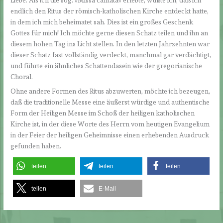
Liebe. Als ich die sog. »Missa cantata« erlebte, wußte ich, daß ich
endlich den Ritus der römisch-katholischen Kirche entdeckt hatte,
in dem ich mich beheimatet sah. Dies ist ein großes Geschenk
Gottes für mich! Ich möchte gerne diesen Schatz teilen und ihn an
diesem hohen Tag ins Licht stellen. In den letzten Jahrzehnten war
dieser Schatz fast vollständig verdeckt, manchmal gar verdächtigt,
und führte ein ähnliches Schattendasein wie der gregorianische
Choral.
Ohne andere Formen des Ritus abzuwerten, möchte ich bezeugen,
daß die traditionelle Messe eine äußerst würdige und authentische
Form der Heiligen Messe im Schoß der heiligen katholischen
Kirche ist, in der diese Worte des Herrn vom heutigen Evangelium
in der Feier der heiligen Geheimnisse einen erhebenden Ausdruck
gefunden haben.
teilen
teilen
teilen
teilen
E-Mail