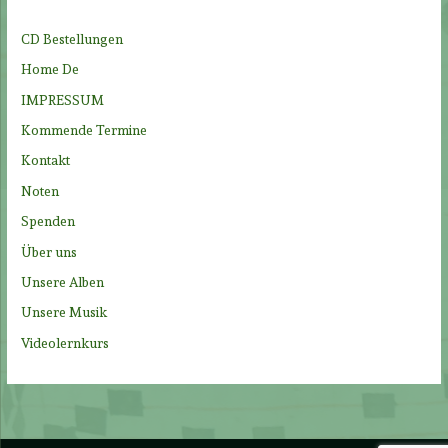
n
n
CD Bestellungen
a
Home De
c
IMPRESSUM
h
Kommende Termine
:
Kontakt
Noten
Spenden
Über uns
Unsere Alben
Unsere Musik
Videolernkurs