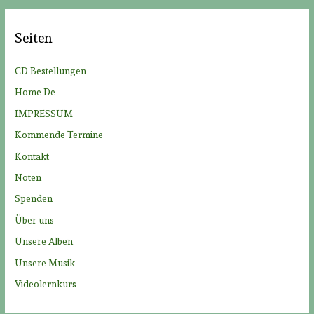
h
e
Seiten
n
n
CD Bestellungen
a
Home De
c
IMPRESSUM
h
Kommende Termine
:
Kontakt
Noten
Spenden
Über uns
Unsere Alben
Unsere Musik
Videolernkurs