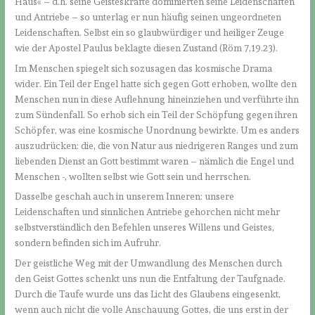
Haus« – d.h. seine Geisteskräfte dominierten seine Leidenschaften
und Antriebe – so unterlag er nun häufig seinen ungeordneten
Leidenschaften. Selbst ein so glaubwürdiger und heiliger Zeuge
wie der Apostel Paulus beklagte diesen Zustand (Röm 7,19.23).
Im Menschen spiegelt sich sozusagen das kosmische Drama
wider. Ein Teil der Engel hatte sich gegen Gott erhoben, wollte den
Menschen nun in diese Auflehnung hineinziehen und verführte ihn
zum Sündenfall. So erhob sich ein Teil der Schöpfung gegen ihren
Schöpfer, was eine kosmische Unordnung bewirkte. Um es anders
auszudrücken: die, die von Natur aus niedrigeren Ranges und zum
liebenden Dienst an Gott bestimmt waren – nämlich die Engel und
Menschen -, wollten selbst wie Gott sein und herrschen.
Dasselbe geschah auch in unserem Inneren: unsere
Leidenschaften und sinnlichen Antriebe gehorchen nicht mehr
selbstverständlich den Befehlen unseres Willens und Geistes,
sondern befinden sich im Aufruhr.
Der geistliche Weg mit der Umwandlung des Menschen durch
den Geist Gottes schenkt uns nun die Entfaltung der Taufgnade.
Durch die Taufe wurde uns das Licht des Glaubens eingesenkt,
wenn auch nicht die volle Anschauung Gottes, die uns erst in der