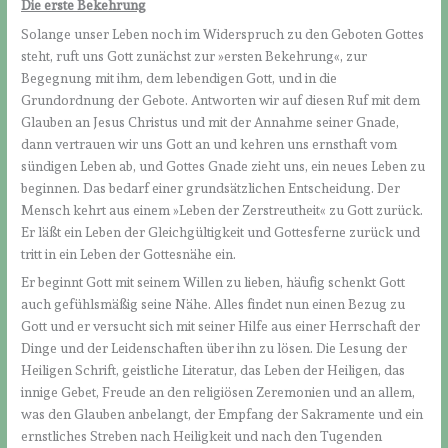
Die erste Bekehrung
Solange unser Leben noch im Widerspruch zu den Geboten Gottes
steht, ruft uns Gott zunächst zur »ersten Bekehrung«, zur
Begegnung mit ihm, dem lebendigen Gott, und in die
Grundordnung der Gebote. Antworten wir auf diesen Ruf mit dem
Glauben an Jesus Christus und mit der Annahme seiner Gnade,
dann vertrauen wir uns Gott an und kehren uns ernsthaft vom
sündigen Leben ab, und Gottes Gnade zieht uns, ein neues Leben zu
beginnen. Das bedarf einer grundsätzlichen Entscheidung. Der
Mensch kehrt aus einem »Leben der Zerstreutheit« zu Gott zurück.
Er läßt ein Leben der Gleichgültigkeit und Gottesferne zurück und
tritt in ein Leben der Gottesnähe ein.
Er beginnt Gott mit seinem Willen zu lieben, häufig schenkt Gott
auch gefühlsmäßig seine Nähe. Alles findet nun einen Bezug zu
Gott und er versucht sich mit seiner Hilfe aus einer Herrschaft der
Dinge und der Leidenschaften über ihn zu lösen. Die Lesung der
Heiligen Schrift, geistliche Literatur, das Leben der Heiligen, das
innige Gebet, Freude an den religiösen Zeremonien und an allem,
was den Glauben anbelangt, der Empfang der Sakramente und ein
ernstliches Streben nach Heiligkeit und nach den Tugenden