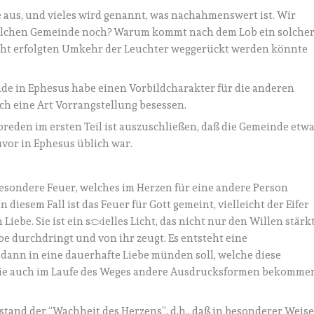
e aus, und vieles wird genannt, was nachahmenswert ist. Wir
solchen Gemeinde noch? Warum kommt nach dem Lob ein solche
icht erfolgten Umkehr der Leuchter weggerückt werden könnte
de in Ephesus habe einen Vorbildcharakter für die anderen
ich eine Art Vorrangstellung besessen.
reden im ersten Teil ist auszuschließen, daß die Gemeinde etw
vor in Ephesus üblich war.
besondere Feuer, welches im Herzen für eine andere Person
diesem Fall ist das Feuer für Gott gemeint, vielleicht der Eifer
iebe. Sie ist ein spezielles Licht, das nicht nur den Willen stärkt
ebe durchdringt und von ihr zeugt. Es entsteht eine
dann in eine dauerhafte Liebe münden soll, welche diese
 sie auch im Laufe des Weges andere Ausdrucksformen bekomme
tand der “Wachheit des Herzens”, d.h., daß in besonderer Weis