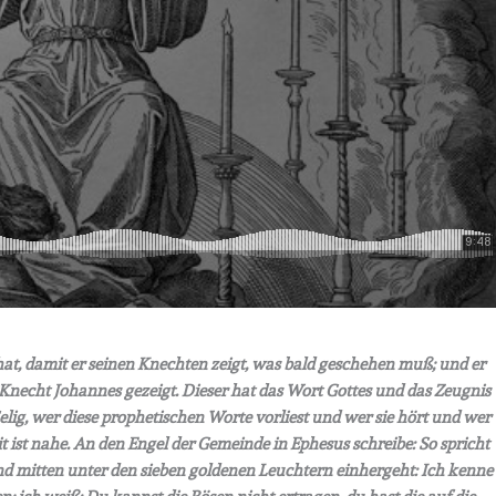
hat, damit er seinen Knechten zeigt, was bald geschehen muß; und er
 Knecht Johannes gezeigt. Dieser hat das Wort Gottes und das Zeugnis
 Selig, wer diese prophetischen Worte vorliest und wer sie hört und wer
eit ist nahe. An den Engel der Gemeinde in Ephesus schreibe: So spricht
 und mitten unter den sieben goldenen Leuchtern einhergeht: Ich kenne