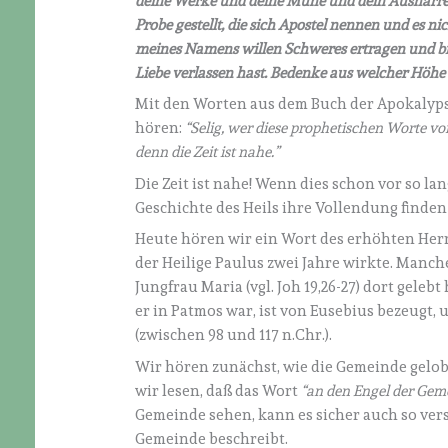
deine Werke und deine Mühe und dein Ausharren; 
Probe gestellt, die sich Apostel nennen und es nic
meines Namens willen Schweres ertragen und bist
Liebe verlassen hast. Bedenke aus welcher Höhe 
Mit den Worten aus dem Buch der Apokalyps
hören:
“Selig, wer diese prophetischen Worte vor
denn die Zeit ist nahe.”
Die Zeit ist nahe! Wenn dies schon vor so lan
Geschichte des Heils ihre Vollendung finden
Heute hören wir ein Wort des erhöhten Herrn
der Heilige Paulus zwei Jahre wirkte. Manc
Jungfrau Maria (vgl. Joh 19,26-27) dort geleb
er in Patmos war, ist von Eusebius bezeugt, 
(zwischen 98 und 117 n.Chr.).
Wir hören zunächst, wie die Gemeinde gelo
wir lesen, daß das Wort
“an den Engel der Gem
Gemeinde sehen, kann es sicher auch so ver
Gemeinde beschreibt.