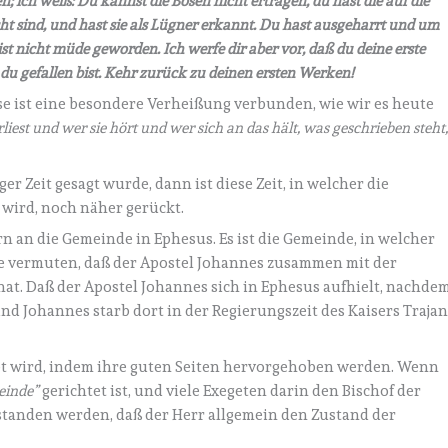
ich weiß: Du kannst die Bösen nicht ertragen, du hast die auf die
ht sind, und hast sie als Lügner erkannt.
Du hast ausgeharrt und um
 nicht müde geworden. Ich werfe dir aber vor, daß du deine erste
du gefallen bist. Kehr zurück zu deinen ersten Werken!
e ist eine besondere Verheißung verbunden, wie wir es heute
liest und wer sie hört und wer sich an das hält, was geschrieben steht
ger Zeit gesagt wurde, dann ist diese Zeit, in welcher die
 wird, noch näher gerückt.
 an die Gemeinde in Ephesus. Es ist die Gemeinde, in welcher
he vermuten, daß der Apostel Johannes zusammen mit der
t hat. Daß der Apostel Johannes sich in Ephesus aufhielt, nachde
und Johannes starb dort in der Regierungszeit des Kaisers Traja
bt wird, indem ihre guten Seiten hervorgehoben werden. Wenn
einde”
gerichtet ist, und viele Exegeten darin den Bischof der
standen werden, daß der Herr allgemein den Zustand der