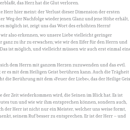
erblaßt, das Herz hat die Glut verloren.
e Herr hier meint: der Verlust dieser Dimension der ersten
der Weg der Nachfolge wieder jenen Glanz und jene Höhe erhält,
ies möglich ist, zeigt uns das Wort des erhöhten Herrn!
n wir also erkennen, wo unsere Liebe vielleicht geringer
 ganz zu ihr zu erwachen; wie wir den Eifer für den Herrn und
as ist möglich, und vielleicht müssen wir auch erst einmal ein
g, sich dem Herrn mit ganzem Herzen zuzuwenden und das evtl.
 er es mit dem Heiligen Geist berühren kann. Auch die Trägheit
t die Berührung mit dem »Feuer der Liebe«, das der Heilige Geis
 der Zeit wiederkommen wird, die Seinen im Blick hat. Es ist
r Gutes tun und wie wir ihm entsprechen können, sondern auch,
h der Herr ist nicht nur ein Meister, welcher uns weise formt,
henkt, seinem Ruf besser zu entsprechen. Er ist der Herr – und