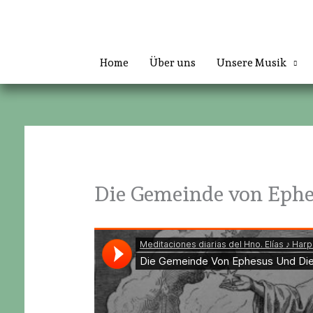
Zum
Inhalt
springen
Home
Über uns
Unsere Musik
Die Gemeinde von Ephes