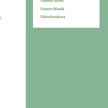
Unsere Alben
Unsere Musik
Videolernkurs
d
e