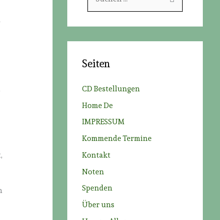
u
r
c
h
e
Seiten
n
n
CD Bestellungen
a
a
Home De
c
IMPRESSUM
h
Kommende Termine
:
Kontakt
,
Noten
Spenden
n
Über uns
e