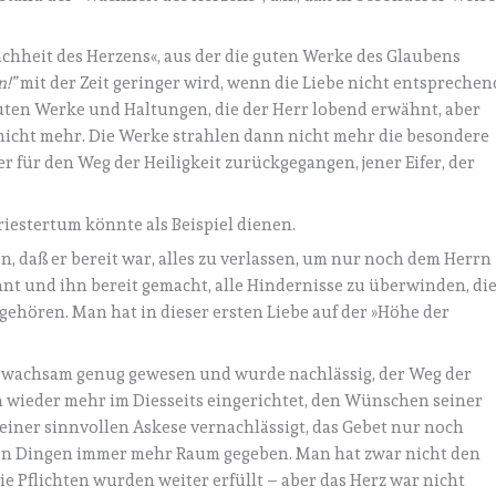
chheit des Herzens«, aus der die guten Werke des Glaubens
n!”
mit der Zeit geringer wird, wenn die Liebe nicht entsprechen
 guten Werke und Haltungen, die der Herr lobend erwähnt, aber
 nicht mehr. Die Werke strahlen dann nicht mehr die besondere
fer für den Weg der Heiligkeit zurückgegangen, jener Eifer, der
estertum könnte als Beispiel dienen.
en, daß er bereit war, alles zu verlassen, um nur noch dem Herrn
annt und ihn bereit gemacht, alle Hindernisse zu überwinden, di
 gehören. Man hat in dieser ersten Liebe auf der »Höhe der
ht wachsam genug gewesen und wurde nachlässig, der Weg der
h wieder mehr im Diesseits eingerichtet, den Wünschen seiner
iner sinnvollen Askese vernachlässigt, das Gebet nur noch
en Dingen immer mehr Raum gegeben. Man hat zwar nicht den
e Pflichten wurden weiter erfüllt – aber das Herz war nicht