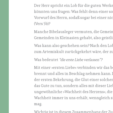
Der Herr spricht ein Lob für die guten Werk
könnten uns fragen: Was fehlt denn einer 
Vorwurf des Herrn, sodaß sogar bei einer n
(Vers 5b)?
Manche Bibelausleger vermuten, die Gemein
Gemeinden in Kleinasien gehabt, also geistl
Was kann also geschehen sein? Nach den Lob
zum Artemiskult zurückgekehrt wäre, der zu
Was bedeutet
“die erste Liebe verlassen”?
Mit einer »ersten Liebe« verbinden wir das 
brennt und alles in Beschlag nehmen kann. In 
der ersten Bekehrung, die Glut einer solchen L
das Gute zu tun, sondern alles mit dieser Li
ungewöhnliche »Wachheit des Herzens«, die 
Wachheit immer in uns erhält, wenngleich
mag.
Wichtig ist in diesem Zusammenhang der Zus