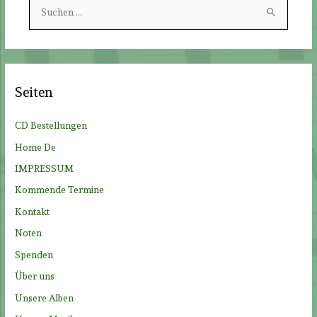
S
u
c
h
e
Seiten
n
n
CD Bestellungen
a
Home De
c
IMPRESSUM
h
Kommende Termine
:
Kontakt
Noten
Spenden
Über uns
Unsere Alben