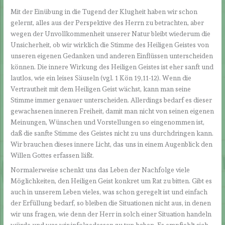
Mit der Einübung in die Tugend der Klugheit haben wir schon
gelernt, alles aus der Perspektive des Herrn zu betrachten, aber
wegen der Unvollkommenheit unserer Natur bleibt wiederum die
Unsicherheit, ob wir wirklich die Stimme des Heiligen Geistes von
unseren eigenen Gedanken und anderen Einflüssen unterscheiden
können. Die innere Wirkung des Heiligen Geistes ist eher sanft und
lautlos, wie ein leises Säuseln (vgl. 1 Kön 19,11-12). Wenn die
Vertrautheit mit dem Heiligen Geist wächst, kann man seine
Stimme immer genauer unterscheiden. Allerdings bedarf es dieser
gewachsenen inneren Freiheit, damit man nicht von seinen eigenen
Meinungen, Wünschen und Vorstellungen so eingenommen ist,
daß die sanfte Stimme des Geistes nicht zu uns durchdringen kann.
Wir brauchen dieses innere Licht, das uns in einem Augenblick den
Willen Gottes erfassen läßt.
Normalerweise schenkt uns das Leben der Nachfolge viele
Möglichkeiten, den Heiligen Geist konkret um Rat zu bitten. Gibt es
auch in unserem Leben vieles, was schon geregelt ist und einfach
der Erfüllung bedarf, so bleiben die Situationen nicht aus, in denen
wir uns fragen, wie denn der Herr in solch einer Situation handeln