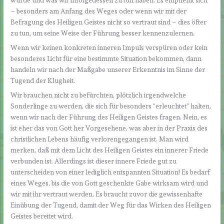
würde und was wir infolgedessen zu tun haben. Es empfiehlt sich
– besonders am Anfang des Weges oder wenn wir mit der
Befragung des Heiligen Geistes nicht so vertraut sind – dies öfter
zu tun, um seine Weise der Führung besser kennenzulernen.
Wenn wir keinen konkreten inneren Impuls verspüren oder kein
besonderes Licht für eine bestimmte Situation bekommen, dann
handeln wir nach der Maßgabe unserer Erkenntnis im Sinne der
Tugend der Klugheit.
Wir brauchen nicht zu befürchten, plötzlich irgendwelche
Sonderlinge zu werden, die sich für besonders “erleuchtet” halten,
wenn wir nach der Führung des Heiligen Geistes fragen. Nein, es
ist eher das von Gott her Vorgesehene, was aber in der Praxis des
christlichen Lebens häufig verlorengegangen ist. Man wird
merken, daß mit dem Licht des Heiligen Geistes ein innerer Friede
verbunden ist. Allerdings ist dieser innere Friede gut zu
unterscheiden von einer lediglich entspannten Situation! Es bedarf
eines Weges, bis die von Gott geschenkte Gabe wirksam wird und
wir mit ihr vertraut werden. Es braucht zuvor die gewissenhafte
Einübung der Tugend, damit der Weg für das Wirken des Heiligen
Geistes bereitet wird.