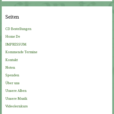
h
e
Seiten
n
n
CD Bestellungen
a
Home De
c
IMPRESSUM
h
Kommende Termine
:
Kontakt
Noten
Spenden
Über uns
Unsere Alben
Unsere Musik
Videolernkurs