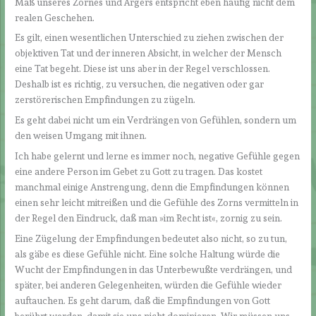
Maß unseres Zornes und Ärgers entspricht eben häufig nicht dem
realen Geschehen.
Es gilt, einen wesentlichen Unterschied zu ziehen zwischen der
objektiven Tat und der inneren Absicht, in welcher der Mensch
eine Tat begeht. Diese ist uns aber in der Regel verschlossen.
Deshalb ist es richtig, zu versuchen, die negativen oder gar
zerstörerischen Empfindungen zu zügeln.
Es geht dabei nicht um ein Verdrängen von Gefühlen, sondern um
den weisen Umgang mit ihnen.
Ich habe gelernt und lerne es immer noch, negative Gefühle gegen
eine andere Person im Gebet zu Gott zu tragen. Das kostet
manchmal einige Anstrengung, denn die Empfindungen können
einen sehr leicht mitreißen und die Gefühle des Zorns vermitteln in
der Regel den Eindruck, daß man »im Recht ist«, zornig zu sein.
Eine Zügelung der Empfindungen bedeutet also nicht, so zu tun,
als gäbe es diese Gefühle nicht. Eine solche Haltung würde die
Wucht der Empfindungen in das Unterbewußte verdrängen, und
später, bei anderen Gelegenheiten, würden die Gefühle wieder
auftauchen. Es geht darum, daß die Empfindungen von Gott
berührt werden, damit sie uns nicht dominieren. Wir müssen uns