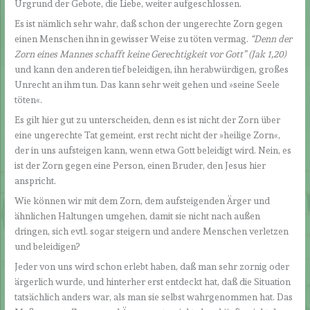
Urgrund der Gebote, die Liebe, weiter aufgeschlossen.
Es ist nämlich sehr wahr, daß schon der ungerechte Zorn gegen
einen Menschen ihn in gewisser Weise zu töten vermag.
“Denn der
Zorn eines Mannes schafft keine Gerechtigkeit vor Gott
”
(Jak 1,20)
und kann den anderen tief beleidigen, ihn herabwürdigen, großes
Unrecht an ihm tun. Das kann sehr weit gehen und »seine Seele
töten«.
Es gilt hier gut zu unterscheiden, denn es ist nicht der Zorn über
eine ungerechte Tat gemeint, erst recht nicht der »heilige Zorn«,
der in uns aufsteigen kann, wenn etwa Gott beleidigt wird. Nein, es
ist der Zorn gegen eine Person, einen Bruder, den Jesus hier
anspricht.
Wie können wir mit dem Zorn, dem aufsteigenden Ärger und
ähnlichen Haltungen umgehen, damit sie nicht nach außen
dringen, sich evtl. sogar steigern und andere Menschen verletzen
und beleidigen?
Jeder von uns wird schon erlebt haben, daß man sehr zornig oder
ärgerlich wurde, und hinterher erst entdeckt hat, daß die Situation
tatsächlich anders war, als man sie selbst wahrgenommen hat. Das