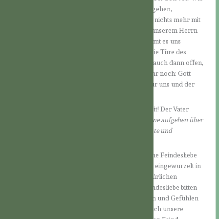
wäre es, wenn er sich bei jeder Sünde, die wir begehen,
grundsätzlich von uns zurückziehen würde und nichts mehr mit
uns zu tun haben wollte? Das ist – wenn wir mit unserem Herrn
vertraut leben – nicht vorstellbar! Vielleicht kommt es uns
manchmal so vor, aber im Glauben wissen wir: Die Türe des
Herzens Gottes steht uns immer offen. Sie bleibt auch dann offen,
wenn wir ein Angebot Gottes zurückweisen. Mehr noch: Gott
wartet auf uns, seine Heiligen und Engel beten für uns und der
Herr sucht Wege, wie er uns erreichen kann.
Das ist also unser Vorbild für die Vollkommenheit! Der Vater
entzieht seine Liebe nicht, “
denn er läßt seine Sonne aufgehen über
Bösen und Guten, und er läßt regnen über Gerechte und
Ungerechte.” (Mt 5,45)
Was bedeutet das für uns? Wir können eine solche Feindesliebe
nur durch Gottes Gnade empfangen. Sie ist nicht eingewurzelt in
unserer menschlichen Natur, sie ist rein übernatürlichen
Ursprungs. Deshalb müssen wir Gott um die Feindesliebe bitten
und müssen lernen, mit gegenteiligen Reaktionen und Gefühlen
richtig umzugehen. Selbstverständlich werden sich unsere