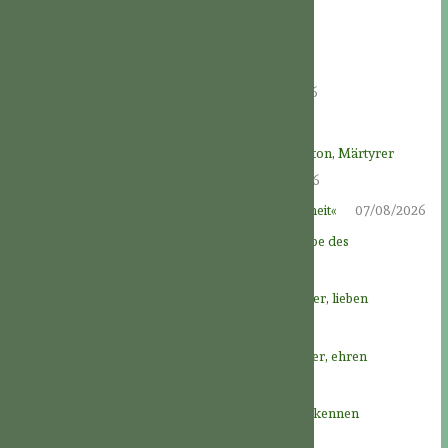
Neueste Beiträge
An der Überlieferung festhalten
09/08/2026
KLEINER AUSFLUG IN DIE ASKESE
09/08/2026
EINE FREUDE FÜR DIE HEILIGEN
08/08/2026
DAS LEBEN DER HEILIGEN: Der selige John Felton, Märtyrer
“Treu bis in den Tod” † 8.August 1570
08/08/2026
Das Vaterfest: »Der Vater der gesamten Menschheit«
07/08/2026
Novene zu Gott Vater – Tag 9: Im Dienst der Liebe des
himmlischen Vaters
06/08/2026
Novene zu Gott Vater – Tag 8: Gott, unseren Vater, lieben
05/08/2026
Novene zu Gott Vater – Tag 7: Gott, unseren Vater, ehren
04/08/2026
Novene zu Gott Vater – Tag 6: Unseren Vater erkennen
03/08/2026