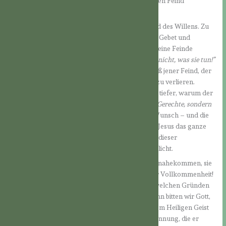
Gefühle nicht so verwandeln, daß wir nun unseren Feind
gefühlsmäßig lieben.
Es ist vielmehr eine Entscheidung des Geistes und des Willens. Zu
einer solchen Entscheidung gelangen wir durch Gebet und
Betrachtung des Verhaltens des Herrn, der für seine Feinde
gebetet hat:
“Vater, vergib ihnen, denn sie wissen nicht, was sie tun!”
(Lk 23,34).
Wir können uns auch klarmachen, daß jener Feind, der
uns Böses tut, sehr gefährdet ist, das ewige Heil zu verlieren.
Genau durch diese Überlegungen verstehen wir tiefer, warum der
Herr zu uns kam:
“Ich bin nicht gekommen, um Gerechte, sondern
Sünder zur Umkehr zu rufen.” (Lk 5,32).
Dieser Wunsch – und die
Liebe, die sich in ihm offenbart – ist so groß, daß Jesus das ganze
Leid auf sich nimmt und gerade in der Erfüllung dieser
unbegreiflich großen Aufgabe den Vater verherrlicht.
In der Feindesliebe können wir dem Herrn sehr nahekommen, sie
ist die Hochschule der Liebe, die Hochschule der Vollkommenheit!
Sollte es uns einmal so ergehen, daß uns – aus welchen Gründen
auch immer – ein wirklicher Feind erwächst, dann bitten wir Gott,
so zu handeln wie er es getan hat. Erbitten wir vom Heiligen Geist
die Stärke und von unserem Herrn dieselbe Gesinnung, die er