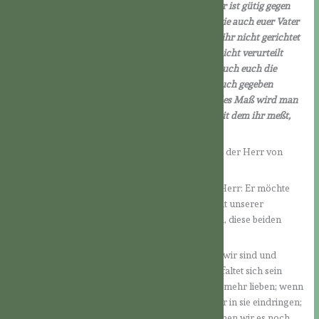
ihr werdet Söhne des Höchsten sein; denn auch er ist gütig gegen
die Undankbaren und Bösen. Seid barmherzig, wie auch euer Vater
barmherzig ist! Richtet nicht, dann werdet auch ihr nicht gerichtet
werden! Verurteilt nicht, dann werdet auch ihr nicht verurteilt
werden! Erlaßt einander die Schuld, dann wird auch euch die
Schuld erlassen werden! Gebt, dann wird auch euch gegeben
werden! Ein gutes, volles, gehäuftes, überfließendes Maß wird man
euch in den Schoß legen; denn nach dem Maß, mit dem ihr meßt,
wird auch euch zugemessen werden.
Nichts weniger als die Vollkommenheit erwartet der Herr von
seinen Jüngern!
Es ist ein ungemein hohes Ziel, aber so ist unser Herr: Er möchte
das Vollkommene, hat aber großes Erbarmen mit unserer
Schwäche und den Sündern! Wir müssen lernen, diese beiden
Dimensionen gut zu verstehen.
Immer möchte der Herr, daß wir mit allem, was wir sind und
haben, auf seine Liebe antworten, denn dann entfaltet sich sein
Plan mit uns. Wenn wir lieben, können wir noch mehr lieben; wenn
wir in der Wahrheit leben, können wir noch tiefer in sie eindringen;
wenn wir dem Herrn ähnlich werden, dann können wir es noch