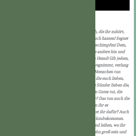
Download PDF
Lk 6,27–38
In jener Zeit sprach Jesus zu seinen Jüngern: Euch, die ihr zuhört,
sage ich: Liebt eure Feinde; tut denen Gutes, die euch hassen! Segnet
die, die euch verfluchen; betet für die, die euch beschimpfen! Dem,
der dich auf die eine Wange schlägt, halt auch die andere hin und
dem, der dir den Mantel wegnimmt, laß auch das Hemd! Gib jedem,
der dich bittet; und wenn dir jemand das Deine wegnimmt, verlang
es nicht zurück! Und wie ihr wollt, daß euch die Menschen tun
sollen, das tut auch ihr ihnen! Wenn ihr die liebt, die euch lieben,
welchen Dank erwartet ihr dafür? Denn auch die Sünder lieben die,
von denen sie geliebt werden. Und wenn ihr denen Gutes tut, die
euch Gutes tun, welchen Dank erwartet ihr dafür? Das tun auch die
Sünder. Und wenn ihr denen Geld leiht, von denen ihr es
zurückzubekommen hofft, welchen Dank erwartet ihr dafür? Auch
die Sünder leihen Sündern, um das Gleiche zurückzubekommen.
Doch ihr sollt eure Feinde lieben und Gutes tun und leihen, wo ihr
nichts zurück erhoffen könnt. Dann wird euer Lohn groß sein und