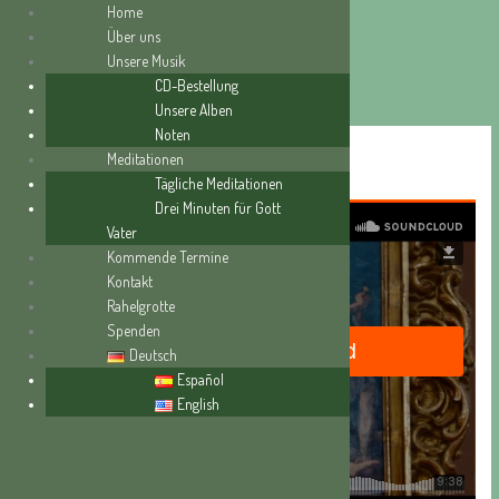
Home
Über uns
Unsere Musik
Zum
CD-Bestellung
Inhalt
Unsere Alben
springen
Noten
Die Feindesliebe
Meditationen
Tägliche Meditationen
Drei Minuten für Gott
Vater
Kommende Termine
Kontakt
Rahelgrotte
Spenden
Deutsch
Español
English