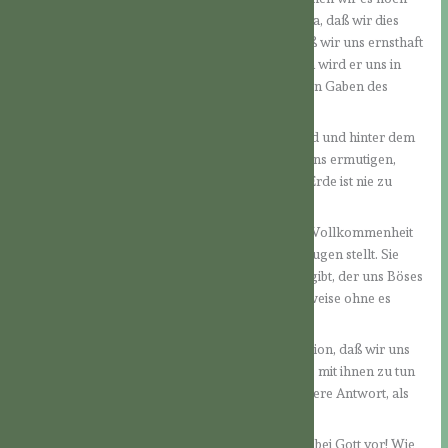
mehr werden. Doch erwartet der Herr nicht etwa, daß wir dies
alles schon zu Beginn vermögen. Er möchte, daß wir uns ernsthaft
danach ausstrecken, daß wir es versuchen, dann wird er uns in
allen Lebenslagen helfen, uns stützen und mit den Gaben des
Geistes beschenken, damit wir es erreichen.
Auch wird er uns trösten, wenn wir schwach sind und hinter dem
zurückbleiben, was wir erreichen wollten, und uns ermutigen,
weiterzugehen. Der Weg der Liebe hier auf der Erde ist nie zu
Ende.
Eine große Herausforderung auf dem Weg der Vollkommenheit
ist die Feindesliebe, die der Herr uns heute vor Augen stellt. Sie
wird dann konkret, wenn es wirklich jemanden gibt, der uns Böses
will oder vielleicht auch Böses antut, möglicherweise ohne es
überhaupt zu bemerken.
Es ist eine erste und sicher auch natürliche Reaktion, daß wir uns
von solchen Menschen zurückziehen und nichts mit ihnen zu tun
haben wollen. Das ist schon eine wesentlich bessere Antwort, als
zu hassen und sich zu rächen.
Aber stellen wir uns eine solche Reaktion einmal bei Gott vor! Wie