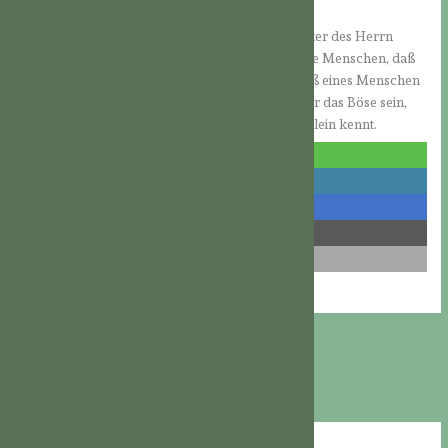
gegenüber seinen Feinden hatte.
Wir können uns auch vertrauensvoll an die Mutter des Herrn
wenden, denn auch sie ist in großer Sorge um die Menschen, daß
sie nicht verlorengehen. Manchmal mag der Haß eines Menschen
noch nicht einmal eine bewußte Entscheidung für das Böse sein,
sondern vielschichtige Gründe haben, die Gott allein kennt.
teilen
teilen
teilen
teilen
E-Mail