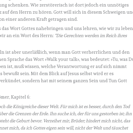
ung schenken. Wie zerstörerisch ist dort jedoch ein unnötiges
z auf den Herrn zu hören. Gott will sich in diesem Schweigen un
on einer anderen Kraft getragen sind.
s das Wort Gottes nahebringen und uns lehren, wie wir zu lebe
wir an ein Wort des Herrn:
“Die Gerechten werden im Reich ihres
 ist aber unerläßlich, wenn man Gott verherrlichen und den
hen Sprache das Wort »Walk your talk«, was bedeutet: »Tu, was D
eben ist, muß wissen, welche Verantwortung er auf sich nimmt
 bewußt sein. Mit dem Blick auf Jesus selbst wird er es
 verkündet, sondern hat mit seinem ganzen Sein und Tun Gott
mer, Kapitel 6:
h die Königreiche dieser Welt. Für mich ist es besser, durch den Tod
er die Grenzen der Erde. Ihn suche ich, der für uns gestorben ist; ihn
steht die Geburt bevor. Verzeihet mir, Brüder; hindert mich nicht, das
et mich, da ich Gottes eigen sein will, nicht der Welt und täuschet