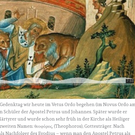
n Gedenktag wir heute im Vetus Ordo begehen (im Novus Ordo a
ein Schüler der Apostel Petrus und Johannes. Später wurde er
Märtyrer und wurde schon sehr früh in der Kirche als Heiliger
 zweiten Namen: θεοφόρος, (Theophoros), Gottesträger. Nach
ls Nachfolger des Evodius – wenn man den Apostel Petrus als