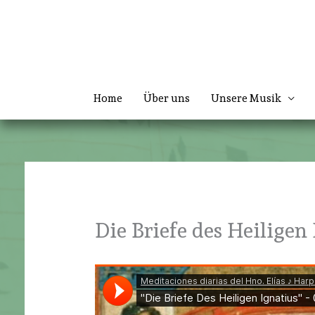
Zum
Inhalt
springen
Home
Über uns
Unsere Musik
Die Briefe des Heiligen