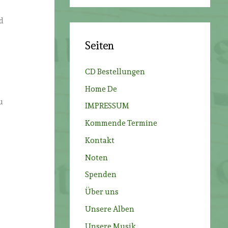
c
h
d
e
Seiten
n
n
n
CD Bestellungen
a
Home De
c
u
IMPRESSUM
h
Kommende Termine
:
Kontakt
Noten
Spenden
Über uns
Unsere Alben
Unsere Musik