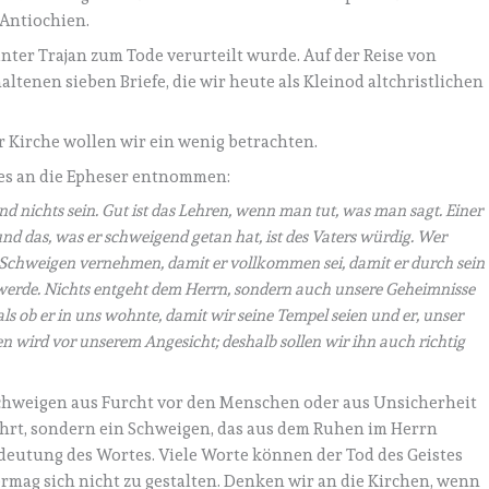
 Antiochien.
unter Trajan zum Tode verurteilt wurde. Auf der Reise von
ltenen sieben Briefe, die wir heute als Kleinod altchristlichen
 Kirche wollen wir ein wenig betrachten.
iefes an die Epheser entnommen:
und nichts sein. Gut ist das Lehren, wenn man tut, was man sagt. Einer
und das, was er schweigend getan hat, ist des Vaters würdig. Wer
n Schweigen vernehmen, damit er vollkommen sei, damit er durch sein
erde. Nichts entgeht dem Herrn, sondern auch unsere Geheimnisse
als ob er in uns wohnte, damit wir seine Tempel seien und er, unser
gen wird vor unserem Angesicht; deshalb sollen wir ihn auch richtig
Schweigen aus Furcht vor den Menschen oder aus Unsicherheit
ührt, sondern ein Schweigen, das aus dem Ruhen im Herrn
eutung des Wortes. Viele Worte können der Tod des Geistes
rmag sich nicht zu gestalten. Denken wir an die Kirchen, wenn