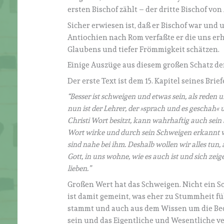
ersten Bischof zählt – der dritte Bischof von
Sicher erwiesen ist, daß er Bischof war und 
Antiochien nach Rom verfaßte er die uns erha
Glaubens und tiefer Frömmigkeit schätzen.
Einige Auszüge aus diesem großen Schatz der
Der erste Text ist dem 15. Kapitel seines Br
“Besser ist schweigen und etwas sein, als reden 
nun ist der Lehrer, der »sprach und es geschah« 
Christi Wort besitzt, kann wahrhaftig auch sei
Wort wirke und durch sein Schweigen erkannt w
sind nahe bei ihm. Deshalb wollen wir alles tun, 
Gott, in uns wohne, wie es auch ist und sich zei
lieben.”
Großen Wert hat das Schweigen. Nicht ein 
ist damit gemeint, was eher zu Stummheit f
stammt und auch aus dem Wissen um die Bed
sein und das Eigentliche und Wesentliche ve