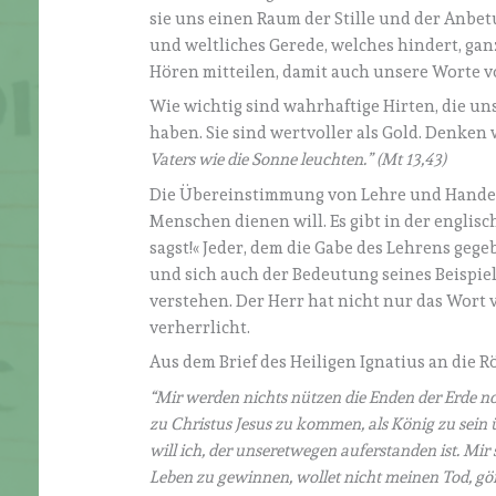
sie uns einen Raum der Stille und der Anbet
und weltliches Gerede, welches hindert, gan
Hören mitteilen, damit auch unsere Worte v
Wie wichtig sind wahrhaftige Hirten, die un
haben. Sie sind wertvoller als Gold. Denken 
Vaters wie die Sonne leuchten.” (Mt 13,43)
Die Übereinstimmung von Lehre und Handeln
Menschen dienen will. Es gibt in der englisc
sagst!« Jeder, dem die Gabe des Lehrens geg
und sich auch der Bedeutung seines Beispiels
verstehen. Der Herr hat nicht nur das Wort
verherrlicht.
Aus dem Brief des Heiligen Ignatius an die Rö
“Mir werden nichts nützen die Enden der Erde noc
zu Christus Jesus zu kommen, als König zu sein üb
will ich, der unseretwegen auferstanden ist. Mir 
Leben zu gewinnen, wollet nicht meinen Tod, gönn