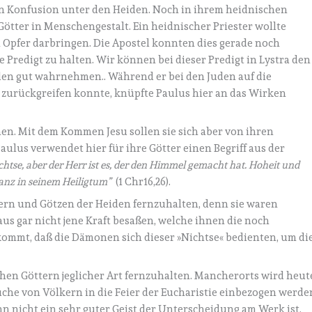
ßen Konfusion unter den Heiden. Noch in ihrem heidnischen
 Götter in Menschengestalt. Ein heidnischer Priester wollte
n Opfer darbringen. Die Apostel konnten dies gerade noch
 Predigt zu halten. Wir können bei dieser Predigt in Lystra den
den gut wahrnehmen.. Während er bei den Juden auf die
 zurückgreifen konnte, knüpfte Paulus hier an das Wirken
hen. Mit dem Kommen Jesu sollen sie sich aber von ihren
ulus verwendet hier für ihre Götter einen Begriff aus der
ichtse, aber der Herr ist es, der den Himmel gemacht hat. Hoheit und
anz in seinem Heiligtum”
(1 Chr16,26).
öttern und Götzen der Heiden fernzuhalten, denn sie waren
raus gar nicht jene Kraft besaßen, welche ihnen die noch
ommt, daß die Dämonen sich dieser »Nichtse« bedienten, um di
schen Göttern jeglicher Art fernzuhalten. Mancherorts wird heut
uche von Völkern in die Feier der Eucharistie einbezogen werde
n nicht ein sehr guter Geist der Unterscheidung am Werk ist,