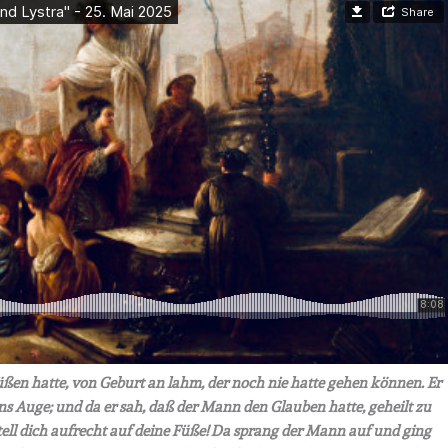
Füßen hatte, von Geburt an lahm, der noch nie hatte gehen können. Er
 ins Auge; und da er sah, daß der Mann den Glauben hatte, geheilt zu
Stell dich aufrecht auf deine Füße! Da sprang der Mann auf und ging