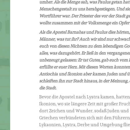
umher. Als die Menge sah, was Paulus getan hatte,
Menschengestalt zu uns herabgestiegen. Und sie
Wortführer war. Der Priester des vor der Stadt 
wollte zusammen mit der Volksmenge ein Opfer 
Als die Apostel Barnabas und Paulus dies hörten, z
Männer, was tut ihr? Auch wir sind nur schwach
euch von diesen Nichtsen zu dem lebendigen Got
alles, was dazugehört. Er ließ in den vergangene
unbezeugt gelassen: Er tat Gutes, gab euch vom
erfüllte er euer Herz. Mit diesen Worten konnt
Antiochia und Ikonion aber kamen Juden und üb
schleiften ihn zur Stadt hinaus, in der Meinung, e
die Stadt.
Bevor die Apostel nach Lystra kamen, hatten
Ikonion, wo sie längere Zeit mit großer Fr
dort Zeichen und Wunder, sodaß Juden und 
Griechen verbündeten sich mit den Führern d
Lykaonien, Lystra, Derbe und Umgebung fli