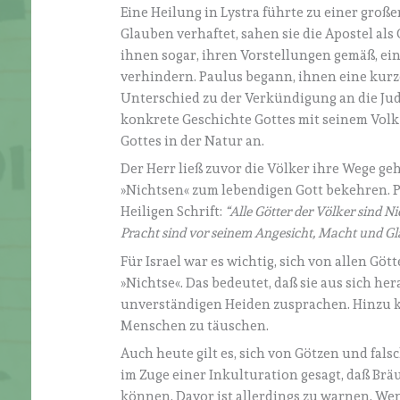
Eine Heilung in Lystra führte zu einer gro
Glauben verhaftet, sahen sie die Apostel als
ihnen sogar, ihren Vorstellungen gemäß, ei
verhindern. Paulus begann, ihnen eine kurze
Unterschied zu der Verkündigung an die Ju
konkrete Geschichte Gottes mit seinem Volk
Gottes in der Natur an.
Der Herr ließ zuvor die Völker ihre Wege ge
»Nichtsen« zum lebendigen Gott bekehren. Pa
Heiligen Schrift:
“Alle Götter der Völker sind N
Pracht sind vor seinem Angesicht, Macht und Gl
Für Israel war es wichtig, sich von allen G
»Nichtse«. Das bedeutet, daß sie aus sich he
unverständigen Heiden zusprachen. Hinzu k
Menschen zu täuschen.
Auch heute gilt es, sich von Götzen und fal
im Zuge einer Inkulturation gesagt, daß Brä
können. Davor ist allerdings zu warnen. Wen