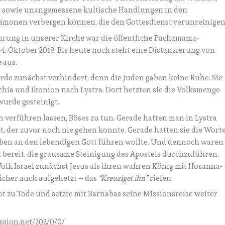
e« sowie unangemessene kultische Handlungen in den
Dämonen verbergen können, die den Gottesdienst verunreinigen
hrung in unserer Kirche war die öffentliche Pachamama-
. Oktober 2019. Bis heute noch steht eine Distanzierung von
 aus.
rde zunächst verhindert, denn die Juden gaben keine Ruhe. Sie
chia und Ikonion nach Lystra. Dort hetzten sie die Volksmenge
urde gesteinigt.
n verführen lassen, Böses zu tun. Gerade hatten man in Lystra
, der zuvor noch nie gehen konnte. Gerade hatten sie die Wort
auben an den lebendigen Gott führen wollte. Und dennoch waren
n bereit, die grausame Steinigung des Apostels durchzuführen.
Volk Israel zunächst Jesus als ihren wahren König mit Hosanna-
icher auch aufgehetzt – das
“Kreuziget ihn”
riefen.
t zu Tode und setzte mit Barnabas seine Missionsreise weiter
ission.net/202/0/0/