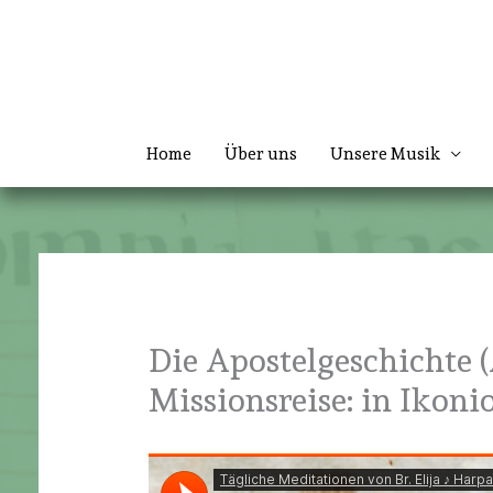
Zum
Inhalt
springen
Home
Über uns
Unsere Musik
Die Apostelgeschichte (
Missionsreise: in Ikoni