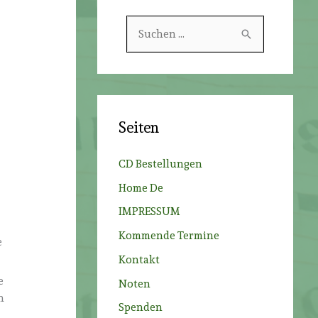
S
u
c
h
e
Seiten
n
n
CD Bestellungen
a
Home De
c
IMPRESSUM
h
Kommende Termine
:
e
Kontakt
e
Noten
n
Spenden