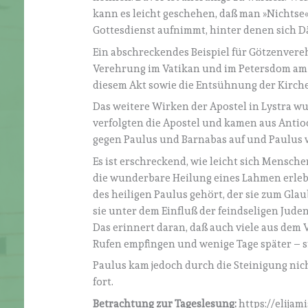
kann es leicht geschehen, daß man »Nichts
Gottesdienst aufnimmt, hinter denen sich 
Ein abschreckendes Beispiel für Götzenvere
Verehrung im Vatikan und im Petersdom am 4
diesem Akt sowie die Entsühnung der Kirche
Das weitere Wirken der Apostel in Lystra wu
verfolgten die Apostel und kamen aus Antio
gegen Paulus und Barnabas auf und Paulus w
Es ist erschreckend, wie leicht sich Mensche
die wunderbare Heilung eines Lahmen erlebt
des heiligen Paulus gehört, der sie zum Gl
sie unter dem Einfluß der feindseligen Jude
Das erinnert daran, daß auch viele aus dem 
Rufen empfingen und wenige Tage später – s
Paulus kam jedoch durch die Steinigung nich
fort.
Betrachtung zur Tageslesung:
https://elijam