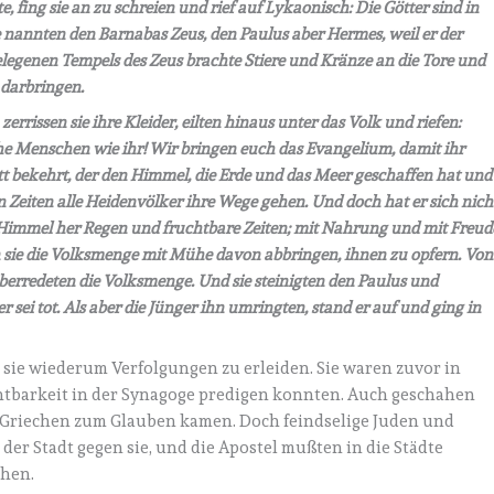
 fing sie an zu schreien und rief auf Lykaonisch: Die Götter sind in
 nannten den Barnabas Zeus, den Paulus aber Hermes, weil er der
gelegenen Tempels des Zeus brachte Stiere und Kränze an die Tore und
darbringen.
errissen sie ihre Kleider, eilten hinaus unter das Volk und riefen:
e Menschen wie ihr! Wir bringen euch das Evangelium, damit ihr
t bekehrt, der den Himmel, die Erde und das Meer geschaffen hat und
n Zeiten alle Heidenvölker ihre Wege gehen. Und doch hat er sich nich
 Himmel her Regen und fruchtbare Zeiten; mit Nahrung und mit Freud
en sie die Volksmenge mit Mühe davon abbringen, ihnen zu opfern. Von
erredeten die Volksmenge. Und sie steinigten den Paulus und
r sei tot. Als aber die Jünger ihn umringten, stand er auf und ging in
 sie wiederum Verfolgungen zu erleiden. Sie waren zuvor in
uchtbarkeit in der Synagoge predigen konnten. Auch geschahen
Griechen zum Glauben kamen. Doch feindselige Juden und
er Stadt gegen sie, und die Apostel mußten in die Städte
ehen.