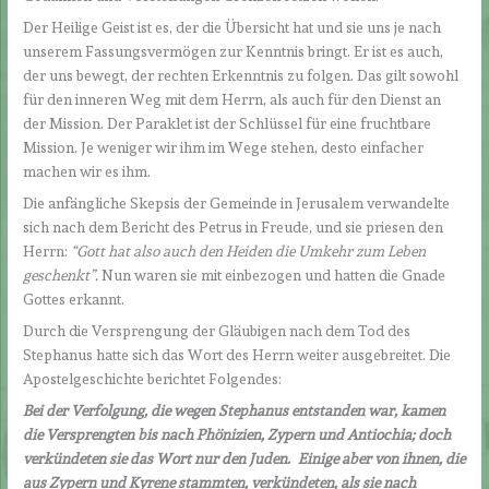
Der Heilige Geist ist es, der die Übersicht hat und sie uns je nach
unserem Fassungsvermögen zur Kenntnis bringt. Er ist es auch,
der uns bewegt, der rechten Erkenntnis zu folgen. Das gilt sowohl
für den inneren Weg mit dem Herrn, als auch für den Dienst an
der Mission. Der Paraklet ist der Schlüssel für eine fruchtbare
Mission. Je weniger wir ihm im Wege stehen, desto einfacher
machen wir es ihm.
Die anfängliche Skepsis der Gemeinde in Jerusalem verwandelte
sich nach dem Bericht des Petrus in Freude, und sie priesen den
Herrn:
“Gott hat also auch den Heiden die Umkehr zum Leben
geschenkt”.
Nun waren sie mit einbezogen und hatten die Gnade
Gottes erkannt.
Durch die Versprengung der Gläubigen nach dem Tod des
Stephanus hatte sich das Wort des Herrn weiter ausgebreitet. Die
Apostelgeschichte berichtet Folgendes:
Bei der Verfolgung, die wegen Stephanus entstanden war, kamen
die Versprengten bis nach Phönizien, Zypern und Antiochia; doch
verkündeten sie das Wort nur den Juden. Einige aber von ihnen, die
aus Zypern und Kyrene stammten, verk
ü
ndeten, als sie nach