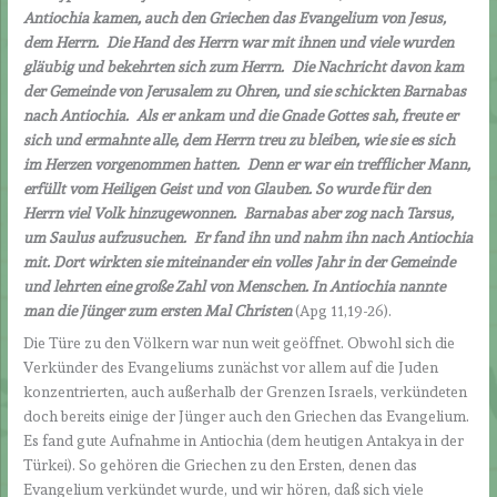
Antiochia kamen, auch den Griechen das Evangelium von Jesus,
dem Herrn. Die Hand des Herrn war mit ihnen und viele wurden
gläubig und bekehrten sich zum Herrn. Die Nachricht davon kam
der Gemeinde von Jerusalem zu Ohren, und sie schickten Barnabas
nach Antiochia. Als er ankam und die Gnade Gottes sah, freute er
sich und ermahnte alle, dem Herrn treu zu bleiben, wie sie es sich
im Herzen vorgenommen hatten. Denn er war ein trefflicher Mann,
erfüllt vom Heiligen Geist und von Glauben. So wurde für den
Herrn viel Volk hinzugewonnen. Barnabas aber zog nach Tarsus,
um Saulus aufzusuchen. Er fand ihn und nahm ihn nach Antiochia
mit. Dort wirkten sie miteinander ein volles Jahr in der Gemeinde
und lehrten eine große Zahl von Menschen. In Antiochia nannte
man die Jünger zum ersten Mal Christen
(Apg 11,19-26).
Die Türe zu den Völkern war nun weit geöffnet. Obwohl sich die
Verkünder des Evangeliums zunächst vor allem auf die Juden
konzentrierten, auch außerhalb der Grenzen Israels, verkündeten
doch bereits einige der Jünger auch den Griechen das Evangelium.
Es fand gute Aufnahme in Antiochia (dem heutigen Antakya in der
Türkei). So gehören die Griechen zu den Ersten, denen das
Evangelium verkündet wurde, und wir hören, daß sich viele