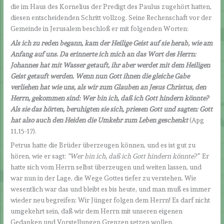
die im Haus des Kornelius der Predigt des Paulus zugehört hatten,
diesen entscheidenden Schritt vollzog. Seine Rechenschaft vor der
Gemeinde in Jerusalem beschloß er mit folgenden Worten:
Als ich zu reden begann, kam der Heilige Geist auf sie herab, wie am
Anfang auf uns. Da erinnerte ich mich an das Wort des Herrn:
Johannes hat mit Wasser getauft, ihr aber werdet mit dem Heiligen
Geist getauft werden. Wenn nun Gott ihnen die gleiche Gabe
verliehen hat wie uns, als wir zum Glauben an Jesus Christus, den
Herrn, gekommen sind: Wer bin ich, daß ich Gott hindern könnte?
Als sie das hörten, beruhigten sie sich, priesen Gott und sagten: Gott
hat also auch den Heiden die Umkehr zum Leben geschenkt
(Apg
11,15-17).
Petrus hatte die Brüder überzeugen können, und es ist gut zu
hören, wie er sagt:
“Wer bin ich, daß ich Gott hindern könnte?”
Er
hatte sich vom Herrn selbst überzeugen und weiten lassen, und
war nun in der Lage, die Wege Gottes tiefer zu verstehen. Wie
wesentlich war das und bleibt es bis heute, und man muß es immer
wieder neu begreifen: Wir Jünger folgen dem Herrn! Es darf nicht
umgekehrt sein, daß wir dem Herrn mit unseren eigenen
Gedanken und Vorstellungen Grenzen setzen wollen.