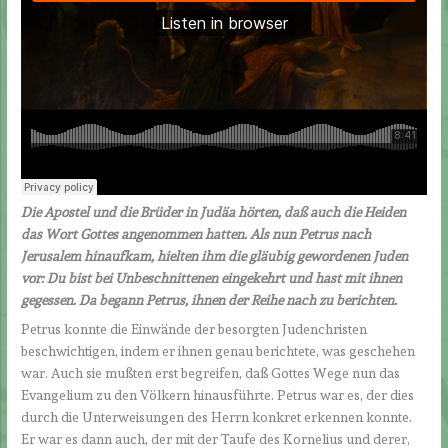
Die Apostel und die Brüder in Judäa hörten, daß auch die Heiden
das Wort Gottes angenommen hatten. Als nun Petrus nach
Jerusalem hinaufkam, hielten ihm die gläubig gewordenen Juden
vor: Du bist bei Unbeschnittenen eingekehrt und hast mit ihnen
gegessen. Da begann Petrus, ihnen der Reihe nach zu berichten.
Petrus konnte die Einwände der besorgten Judenchristen
beschwichtigen, indem er ihnen genau berichtete, was geschehen
war. Auch sie mußten erst begreifen, daß Gottes Wege nun das
Evangelium zu den Völkern hinausführte. Petrus war es, der dies
durch die Unterweisungen des Herrn konkret erkennen konnte.
Er war es dann auch, der mit der Taufe des Kornelius und derer,