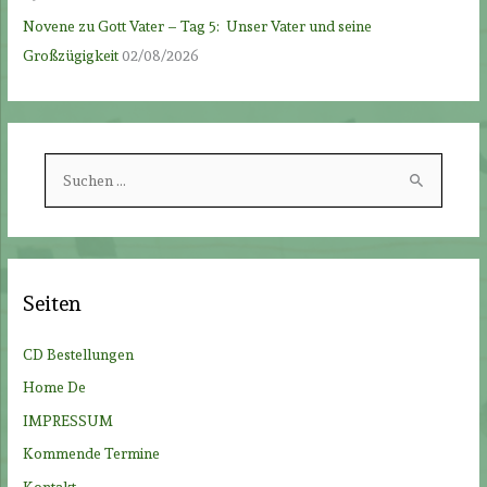
Novene zu Gott Vater – Tag 5: Unser Vater und seine
Großzügigkeit
02/08/2026
S
u
c
h
e
Seiten
n
n
CD Bestellungen
a
Home De
c
IMPRESSUM
h
Kommende Termine
:
Kontakt