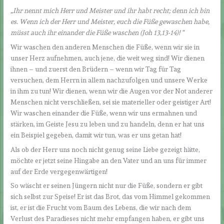
„Ihr nennt mich Herr und Meister und ihr habt recht; denn ich bin
es. Wenn ich der Herr und Meister, euch die Füße gewaschen habe,
müsst auch ihr einander die Füße waschen (Joh 13,13-14)! “
Wir waschen den anderen Menschen die Füße, wenn wir sie in
unser Herz aufnehmen, auch jene, die weit weg sind! Wir dienen
ihnen – und zuerst den Brüdern – wenn wir Tag für Tag
versuchen, dem Herrn in allem nachzufolgen und unsere Werke
in ihm zu tun! Wir dienen, wenn wir die Augen vor der Not anderer
Menschen nicht verschließen, sei sie materieller oder geistiger Art!
Wir waschen einander die Füße, wenn wir uns ermahnen und
stärken, im Geiste Jesu zu leben und zu handeln, denn er hat uns
ein Beispiel gegeben, damit wir tun, was er uns getan hat!
Als ob der Herr uns noch nicht genug seine Liebe gezeigt hätte,
möchte er jetzt seine Hingabe an den Vater und an uns für immer
auf der Erde vergegenwärtigen!
So wäscht er seinen Jüngern nicht nur die Füße, sondern er gibt
sich selbst zur Speise! Er ist das Brot, das vom Himmel gekommen
ist, er ist die Frucht vom Baum des Lebens, die wir nach dem
Verlust des Paradieses nicht mehr empfangen haben, er gibt uns