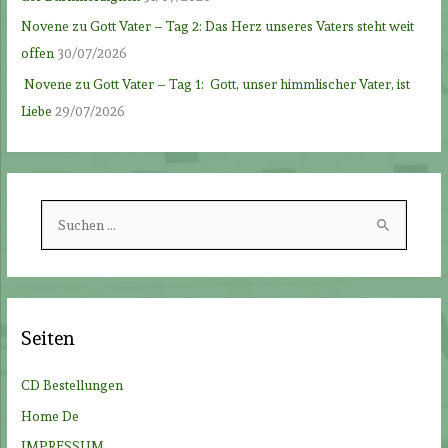
Novene zu Gott Vater – Tag 2: Das Herz unseres Vaters steht weit
offen
30/07/2026
Novene zu Gott Vater – Tag 1: Gott, unser himmlischer Vater, ist
Liebe
29/07/2026
S
u
c
h
e
Seiten
n
n
CD Bestellungen
a
Home De
c
IMPRESSUM