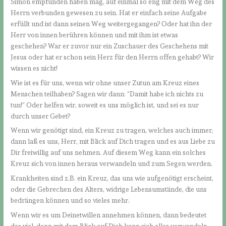
Simon empfunden haben mag, auf einmal so eng mit dem Weg des
Herrn verbunden gewesen zu sein. Hat er einfach seine Aufgabe
erfüllt und ist dann seinen Weg weitergegangen? Oder hat ihn der
Herr von innen berühren können und mit ihm ist etwas
geschehen? War er zuvor nur ein Zuschauer des Geschehens mit
Jesus oder hat er schon sein Herz für den Herrn offen gehabt? Wir
wissen es nicht!
Wie ist es für uns, wenn wir ohne unser Zutun am Kreuz eines
Menschen teilhaben? Sagen wir dann: “Damit habe ich nichts zu
tun!” Oder helfen wir, soweit es uns möglich ist, und sei es nur
durch unser Gebet?
Wenn wir genötigt sind, ein Kreuz zu tragen, welches auch immer,
dann laß es uns, Herr, mit Blick auf Dich tragen und es aus Liebe zu
Dir freiwillig auf uns nehmen. Auf diesem Weg kann ein solches
Kreuz sich von innen heraus verwandeln und zum Segen werden.
Krankheiten sind z.B. ein Kreuz, das uns wie aufgenötigt erscheint,
oder die Gebrechen des Alters, widrige Lebensumstände, die uns
bedrängen können und so vieles mehr.
Wenn wir es um Deinetwillen annehmen können, dann bedeutet