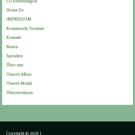
CD Bestellungen
a
Home De
c
IMPRESSUM
h
Kommende Termine
:
Kontakt
Noten
Spenden
Über uns
Unsere Alben
Unsere Musik
Videolernkurs
Copyright © 2026
|