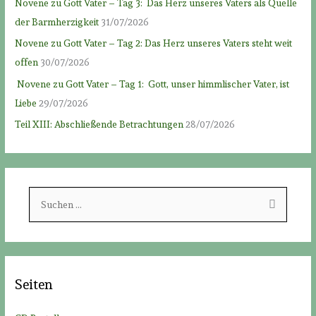
Novene zu Gott Vater – Tag 3: Das Herz unseres Vaters als Quelle
der Barmherzigkeit
31/07/2026
Novene zu Gott Vater – Tag 2: Das Herz unseres Vaters steht weit
offen
30/07/2026
Novene zu Gott Vater – Tag 1: Gott, unser himmlischer Vater, ist
Liebe
29/07/2026
Teil XIII: Abschließende Betrachtungen
28/07/2026
S
u
c
h
e
Seiten
n
n