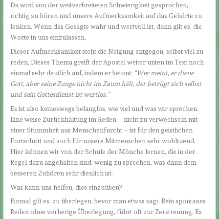
Da wird von der weitverbreiteten Schwierigkeit gesprochen,
richtig zu hören und unsere Aufmerksamkeit auf das Gehörte zu
lenken. Wenn das Gesagte wahr und wertvoll ist, dann gilt es, die
Worte in uns einzulassen.
Dieser Aufmerksamkeit steht die Neigung entgegen, selbst viel zu
reden. Dieses Thema greift der Apostel weiter unten im Text noch
einmal sehr deutlich auf, indem er betont:
“Wer meint, er diene
Gott, aber seine Zunge nicht im Zaum hält, der betrügt sich selbst
und sein Gottesdienst ist wertlos.
”
Es ist also keineswegs belanglos, wie viel und was wir sprechen.
Eine weise Zurückhaltung im Reden – nicht zu verwechseln mit
einer Stummheit aus Menschenfurcht – ist für den geistlichen
Fortschritt und auch für unsere Mitmenschen sehr wohltuend.
Hier können wir von der Schule der Mönche lernen, die in der
Regel dazu angehalten sind, wenig zu sprechen, was dann dem
besseren Zuhören sehr dienlich ist.
Was kann uns helfen, dies einzuüben?
Einmal gilt es, zu überlegen, bevor man etwas sagt. Rein spontanes
Reden ohne vorherige Überlegung, führt oft zur Zerstreuung. Es