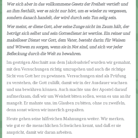
Wer sich aber in das vollkommene Gesetz der Freiheit vertieft und
an ihm festhält, wer es nicht nur hört, um es wieder zu vergessen,
sondern danach handelt, der wird durch sein Tun selig sein.
Wer meint, er diene Gott, aber seine Zunge nicht im Zaum hält, der
betrügt sich selbst und sein Gottesdienst ist wertlos. Ein reiner und
makelloser Dienst vor Gott, dem Vater, besteht darin: für Waisen
und Witwen zu sorgen, wenn sie in Not sind, und sich vor jeder
Befleckung durch die Welt zu bewahren.
Im gestrigen Abschnitt aus dem Jakobusbrief wurden wir gemahnt,
mit den Versuchungen richtig umzugehen und auch die richtige
Sicht von Gott her zu gewinnen. Versuchungen sind als Prüfung
zu verstehen, die Gott zuläßt, damit wir in der Ausdauer wachsen
und uns bewähren können. Auch machte uns der Apostel darauf
aufmerksam, daß wir um Weisheit bitten sollen, wenn es uns an ihr
mangelt. Er mahnte uns, im Glauben zu bitten, ohne zu zweifeln,
denn sonst wären wir innerlich gespalten.
Heute gehen seine hilfreichen Mahnungen weiter. Wir merken,
wie gut er die menschlichen Schwächen kennt, und daß er sie
anspricht, damit wir daran arbeiten.