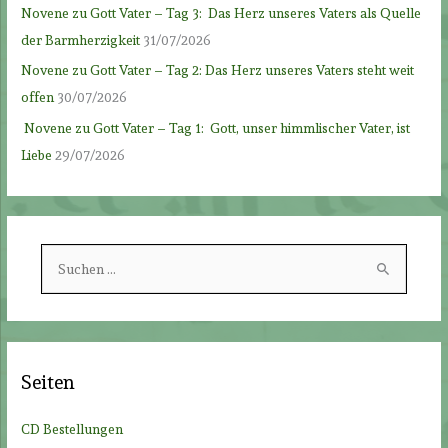
Novene zu Gott Vater – Tag 3: Das Herz unseres Vaters als Quelle
der Barmherzigkeit
31/07/2026
Novene zu Gott Vater – Tag 2: Das Herz unseres Vaters steht weit
offen
30/07/2026
Novene zu Gott Vater – Tag 1: Gott, unser himmlischer Vater, ist
Liebe
29/07/2026
S
u
c
h
e
Seiten
n
n
CD Bestellungen
a