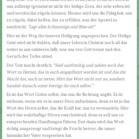
uns aufsteigt (gemeint ist nicht der heilige Zorn, der sehr selten ist)
und werden ihn zügeln können. Ebenso wird uns die Fähigkeit, uns
zu zügeln, dabei helfen, das zu erfüllen, was der Apostel so
ausdrückt:
“Legt alles Schmutzige und Böse ab!
”
Hier ist der Weg der inneren Heiligung angesprochen. Der Heilige
Geist wird nicht dulden, daß unser Leben in Christus noch all das
weiter in uns existieren läßt, was uns von Gott trennt und den
Geruch des Todes atmet.
Der Text macht deutlich:
“Seid sanftmütig und nehmt euch das
Wort zu Herzen, das in euch eingepflanzt worden ist und das die
Macht hat, euch zu retten. Hört das Wort nicht nur an, sondern
handelt danach; sonst betrügt ihr euch selbst.
”
Es ist das Wort Gottes selbst, das uns die Richtung angibt. Es ist
wirksam, wenn wir es in unser Herz aufnehmen, denn es ist ja das
Wort des Herrn selbst, das die Kraft hat, uns zu verwandeln. Hier
wird das wahrhaftige Hören entscheidend, denn es soll uns zu
entsprechenden Handlungen führen. Erst dann wird das Wort
richtig ausgezeugt und bringt die Frucht hervor, die unser
himmlischer Vater vorgesehen hat.