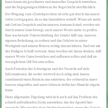
kann kaum ein geordnetes und sinnvolles Gespräch entstehen,
und die Begegnungen bleiben in der Regel leicht oberflächlich.
Der Neigung zum »Zuvielsprechen« ist sehr gut durch das innere
Gebet zu begegnen, da es das Innenleben vertieft. Wenn wir mehr
mit Gott im Gespräch und im inneren Austausch sind, werden wir
durch seinen Geist bewegt, auch unsere Worte mehr zu prüfen.
Eine wachsende Unterscheidung der Geister hilft uns, unseren
eigenen Rededrang zu ordnen und das Gehörte in seiner
Wertigkeit und seinem Nutzen richtig einzuschätzen. Sind wir mit
der Heiligen Schrift vertraut, dann werden wir daran denken, daß
unsere Worte Gutes bewirken und aufbauen sollen und daß sie
von jeglichem Gift frei sein sollen.
Auch Perioden des Schweigens und der Verzicht auf viele
Informationen, die weder wertvoll noch nötig sind, lassen
zunehmend einen Raum in uns entstehen, der ordnend in unser
Inneres eingreifen und unser Leben in vielfacher Hinsicht zügeln
kann.
Diese allgemeine Zügelung wird sich auch auf das Problem des
schnell aufwallenden Zorns auswirken, das der Apostel hier
anspricht. Wir werden dann leichter bemerken, wenn der Zorn in