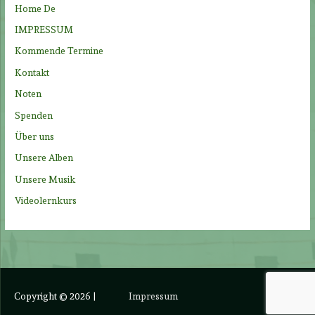
Home De
c
IMPRESSUM
h
Kommende Termine
:
Kontakt
Noten
Spenden
Über uns
Unsere Alben
Unsere Musik
Videolernkurs
Copyright © 2026
|
Impressum