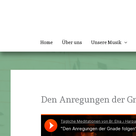
Zum
Inhalt
springen
Home
Über uns
Unsere Musik
Den Anregungen der Gn