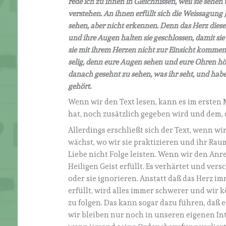
rede ich zu ihnen in Gleichnissen, weil sie sehe
verstehen. An ihnen erfüllt sich die Weissagung Je
sehen, aber nicht erkennen. Denn das Herz diese
und ihre Augen halten sie geschlossen, damit si
sie mit ihrem Herzen nicht zur Einsicht kommen, d
selig, denn eure Augen sehen und eure Ohren hö
danach gesehnt zu sehen, was ihr seht, und habe
gehört.
Wenn wir den Text lesen, kann es im ersten
hat, noch zusätzlich gegeben wird und dem,
Allerdings erschließt sich der Text, wenn wir
wächst, wo wir sie praktizieren und ihr Rau
Liebe nicht Folge leisten. Wenn wir den An
Heiligen Geist erfüllt. Es verhärtet und ve
oder sie ignorieren. Anstatt daß das Herz i
erfüllt, wird alles immer schwerer und wir
zu folgen. Das kann sogar dazu führen, daß 
wir bleiben nur noch in unseren eigenen Int