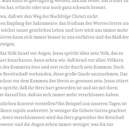
 Man kann so gleichgültig werden, daß das Feuer, das früher zu
en hat, erlischt oder nur noch ganz schwach brennt.
ten, daß wir den Weg der Nachfolge Christi nicht
 den Empfang der Sakramente, das Studium des Wortes Gottes un
 wächst unser geistliches Leben und Gott wird uns immer mehr
Gottes kann sich immer besser in uns entfalten und das Maß de
steigen.
s Volk Israel vor Augen. Jesus spricht über sein Volk, das so
er hinschauen, dann sehen wir, daß Israel vor allen Völkern
en des Kommens Jesu und erst recht durch sein Kommen. Doch
die Bereitschaft vorhanden, diese große Gnade anzunehmen. Das
 schon vor dem Kommen des Herrn so gewesen sein. Jesus zitiert
n spricht, daß ihr Herz hart geworden ist und sie mit ihren
eist darauf hin, daß sie sich immer mehr verschlossen haben.
tlichen Kontext vorstellen? Ein Beispiel aus unseren Tagen ist
lkern rapide ausbreitet. Je weniger die Gebote Gottes geachtet
, desto verschlossener wird das Herz gegenüber der Botschaft
hwerer und die Augen sehen immer weniger, was bis zur