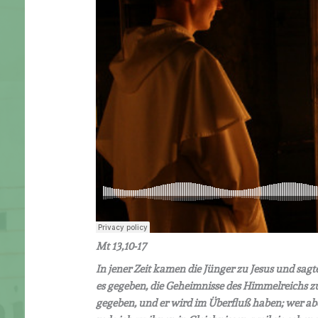
Mt 13,10-17
In jener Zeit kamen die Jünger zu Jesus und sagt
es gegeben, die Geheimnisse des Himmelreichs zu
gegeben, und er wird im Überfluß haben; wer a