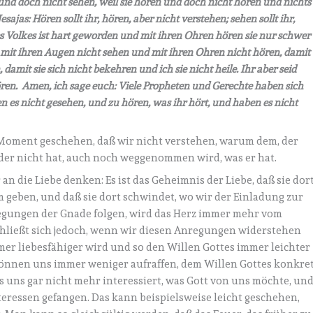
n und doch nicht sehen, weil sie hören und doch nicht hören und nichts
sajas: Hören sollt ihr, hören, aber nicht verstehen; sehen sollt ihr,
s Volkes ist hart geworden und mit ihren Ohren hören sie nur schwer
e mit ihren Augen nicht sehen und mit ihren Ohren nicht hören, damit
amit sie sich nicht bekehren und ich sie nicht heile. Ihr aber seid
ren. Amen, ich sage euch: Viele Propheten und Gerechte haben sich
n es nicht gesehen, und zu hören, was ihr hört, und haben es nicht
 Moment geschehen, daß wir nicht verstehen, warum dem, der
 der nicht hat, auch noch weggenommen wird, was er hat.
 an die Liebe denken: Es ist das Geheimnis der Liebe, daß sie dor
m geben, und daß sie dort schwindet, wo wir der Einladung zur
regungen der Gnade folgen, wird das Herz immer mehr vom
rschließt sich jedoch, wenn wir diesen Anregungen widerstehen
mmer liebesfähiger wird und so den Willen Gottes immer leichter
 können uns immer weniger aufraffen, dem Willen Gottes konkre
es uns gar nicht mehr interessiert, was Gott von uns möchte, un
eressen gefangen. Das kann beispielsweise leicht geschehen,