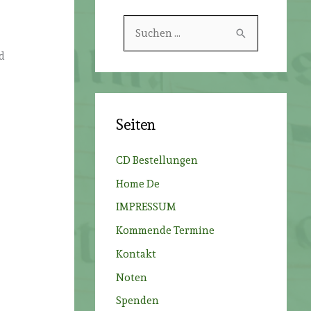
S
u
d
c
h
r
e
Seiten
n
n
CD Bestellungen
a
Home De
c
IMPRESSUM
h
Kommende Termine
:
Kontakt
Noten
Spenden