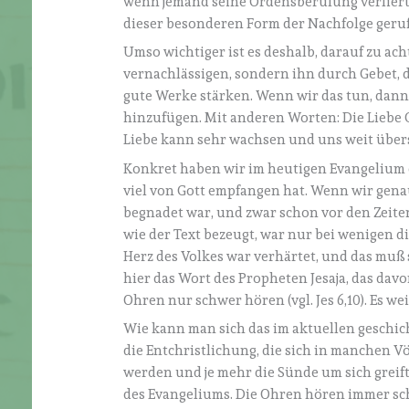
wenn jemand seine Ordensberufung verliert.
dieser besonderen Form der Nachfolge geruf
Umso wichtiger ist es deshalb, darauf zu ach
vernachlässigen, sondern ihn durch Gebet,
gute Werke stärken. Wenn wir das tun, dann
hinzufügen. Mit anderen Worten: Die Liebe 
Liebe kann sehr wachsen und uns weit über
Konkret haben wir im heutigen Evangelium da
viel von Gott empfangen hat. Wenn wir genau
begnadet war, und zwar schon vor den Zeit
wie der Text bezeugt, war nur bei wenigen 
Herz des Volkes war verhärtet, und das muß
hier das Wort des Propheten Jesaja, das davo
Ohren nur schwer hören (vgl. Jes 6,10). Es w
Wie kann man sich das im aktuellen geschich
die Entchristlichung, die sich in manchen Vö
werden und je mehr die Sünde um sich greift
des Evangeliums. Die Ohren hören immer sc