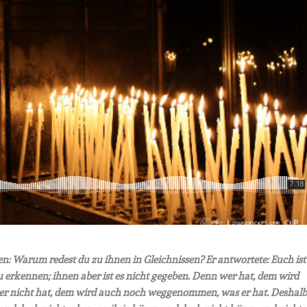
en: Warum redest du zu ihnen in Gleichnissen? Er antwortete: Euch ist
 erkennen; ihnen aber ist es nicht gegeben. Denn wer hat, dem wird
ber nicht hat, dem wird auch noch weggenommen, was er hat. Deshal