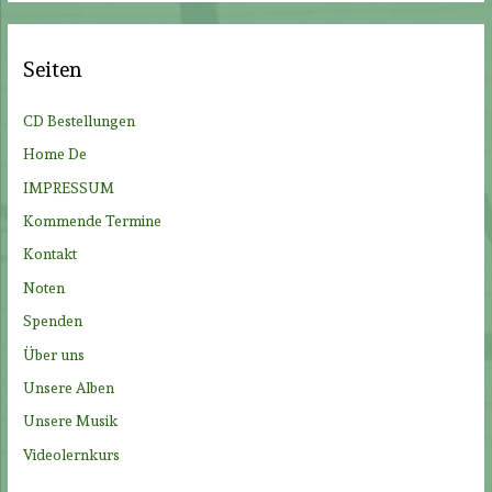
h
e
Seiten
n
n
CD Bestellungen
a
Home De
c
IMPRESSUM
h
Kommende Termine
:
Kontakt
Noten
Spenden
Über uns
Unsere Alben
Unsere Musik
Videolernkurs