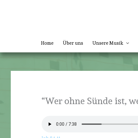
Zum
Inhalt
springen
Home
Über uns
Unsere Musik
“Wer ohne Sünde ist, we