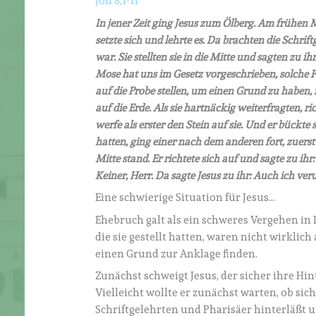
Joh 8,1-11
In jener Zeit ging Jesus zum Ölberg. Am frühen 
setzte sich und lehrte es. Da brachten die Schri
war. Sie stellten sie in die Mitte und sagten zu 
Mose hat uns im Gesetz vorgeschrieben, solche Fr
auf die Probe stellen, um einen Grund zu haben, 
auf die Erde. Als sie hartnäckig weiterfragten, r
werfe als erster den Stein auf sie. Und er bückte 
hatten, ging einer nach dem anderen fort, zuerst d
Mitte stand. Er richtete sich auf und sagte zu ihr
Keiner, Herr. Da sagte Jesus zu ihr: Auch ich ver
Eine schwierige Situation für Jesus…
Ehebruch galt als ein schweres Vergehen in Is
die sie gestellt hatten, waren nicht wirklich
einen Grund zur Anklage finden.
Zunächst schweigt Jesus, der sicher ihre Hin
Vielleicht wollte er zunächst warten, ob sich
Schriftgelehrten und Pharisäer hinterläßt un