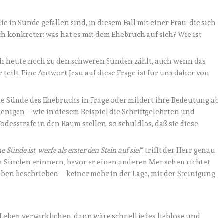
 in Sünde gefallen sind, in diesem Fall mit einer Frau, die sich
h konkreter: was hat es mit dem Ehebruch auf sich? Wie ist
ch heute noch zu den schweren Sünden zählt, auch wenn das
teilt. Eine Antwort Jesu auf diese Frage ist für uns daher von
die Sünde des Ehebruchs in Frage oder mildert ihre Bedeutung ab
jenigen – wie in diesem Beispiel die Schriftgelehrten und
Todesstrafe in den Raum stellen, so schuldlos, daß sie diese
Sünde ist, werfe als erster den Stein auf sie!“
, trifft der Herr genau
enen Sünden erinnern, bevor er einen anderen Menschen richtet
 oben beschrieben – keiner mehr in der Lage, mit der Steinigung
eben verwirklichen, dann wäre schnell jedes lieblose und