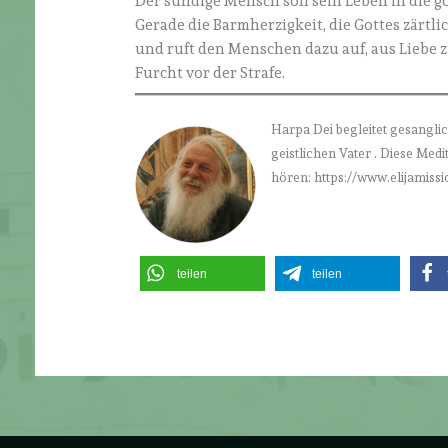
Der sündige Mensch soll sein Leben in die 
Gerade die Barmherzigkeit, die Gottes zärtli
und ruft den Menschen dazu auf, aus Liebe z
Furcht vor der Strafe.
Harpa Dei begleitet gesanglic
geistlichen Vater . Diese Med
hören: https://www.elijamissi
teilen
teilen