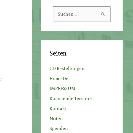
S
u
c
h
e
Seiten
n
n
CD Bestellungen
a
Home De
e
c
IMPRESSUM
h
Kommende Termine
:
u
Kontakt
Noten
Spenden