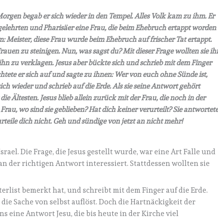
Morgen begab er sich wieder in den Tempel. Alles Volk kam zu ihm. Er
ftgelehrten und Pharisäer eine Frau, die beim Ehebruch ertappt worden
ihm: Meister, diese Frau wurde beim Ehebruch auf frischer Tat ertappt.
auen zu steinigen. Nun, was sagst du? Mit dieser Frage wollten sie ih
ihn zu verklagen. Jesus aber bückte sich und schrieb mit dem Finger
ichtete er sich auf und sagte zu ihnen: Wer von euch ohne Sünde ist,
sich wieder und schrieb auf die Erde. Als sie seine Antwort gehört
ie Ältesten. Jesus blieb allein zurück mit der Frau, die noch in der
: Frau, wo sind sie geblieben? Hat dich keiner verurteilt? Sie antwortete
urteile dich nicht. Geh und sündige von jetzt an nicht mehr!
rael. Die Frage, die Jesus gestellt wurde, war eine Art Falle und
 an der richtigen Antwort interessiert. Stattdessen wollten sie
terlist bemerkt hat, und schreibt mit dem Finger auf die Erde.
 die Sache von selbst auflöst. Doch die Hartnäckigkeit der
s eine Antwort Jesu, die bis heute in der Kirche viel