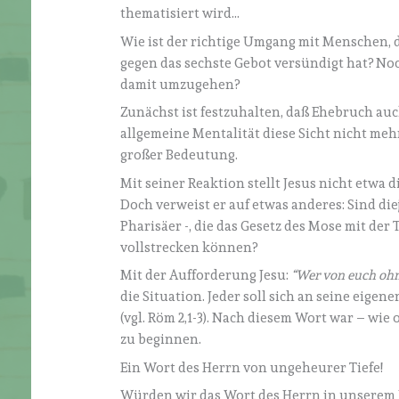
thematisiert wird…
Wie ist der richtige Umgang mit Menschen, die
gegen das sechste Gebot versündigt hat? Noc
damit umzugehen?
Zunächst ist festzuhalten, daß Ehebruch au
allgemeine Mentalität diese Sicht nicht mehr 
großer Bedeutung.
Mit seiner Reaktion stellt Jesus nicht etwa 
Doch verweist er auf etwas anderes: Sind die
Pharisäer -, die das Gesetz des Mose mit der 
vollstrecken können?
Mit der Aufforderung Jesu:
“Wer von euch ohne 
die Situation. Jeder soll sich an seine eig
(vgl. Röm 2,1-3). Nach diesem Wort war – wie
zu beginnen.
Ein Wort des Herrn von ungeheurer Tiefe!
Würden wir das Wort des Herrn in unserem L