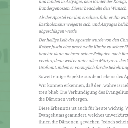
und fanden in Astyages, dem Bruder des Königs,
Bundesgenossen. Dieser heuchelte den Wunsch, 
Als der Apostel vor ihm erschien, fuhr er ihn wüt
Bartholomäus weigerte sich, und Astyages befahl
abgeschlagen werde.
Der heilige Leib des Apostels wurde von den Ch
Kaiser Justin eine prachtvolle Kirche zu seiner E
brachte dann mehrere seiner Reliquien nach Rom
verehrt; denn weil er unter allen Märtyrern das 
Großmut, indem er vorzüglich für die Bekehrung
Soweit einige Aspekte aus dem Lebens des Ap
Wir können erkennen, daß der „wahre Israel
treu blieb. Die Verkündigung des Evangelium
die Dämonen verbergen.
Diese Erkenntis ist auch für heute wichtig.
Evangeliums gemindert, welches unverkürzt 
ihnen die Dämonen, gewichen. Jedoch schein