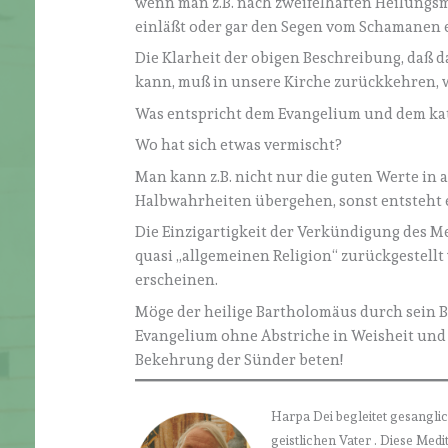
wenn man z.B. nach zweifelhaften Heilungsm
einläßt oder gar den Segen vom Schamanen 
Die Klarheit der obigen Beschreibung, daß 
kann, muß in unsere Kirche zurückkehren, w
Was entspricht dem Evangelium und dem ka
Wo hat sich etwas vermischt?
Man kann z.B. nicht nur die guten Werte in
Halbwahrheiten übergehen, sonst entsteht ei
Die Einzigartigkeit der Verkündigung des Me
quasi „allgemeinen Religion“ zurückgestellt
erscheinen.
Möge der heilige Bartholomäus durch sein B
Evangelium ohne Abstriche in Weisheit und
Bekehrung der Sünder beten!
Harpa Dei begleitet gesanglic
geistlichen Vater . Diese Med