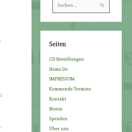
S
u
c
h
e
o
Seiten
n
n
CD Bestellungen
a
Home De
c
IMPRESSUM
h
Kommende Termine
:
h
Kontakt
Noten
Spenden
,
Über uns