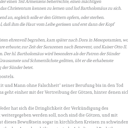
 der einen Teil Armeniens beherrschte, einen mächtigen
das Christentum kennen zu lernen und lud Bartholomäus zu sich.
end an, sogleich solle er den Göttern opfern, oder sterben.
, daß ihm die Haut vom Leibe gerissen und erst dann der Kopf
risten ehrenvoll begraben, kam später nach Dora in Mesopotamien, w
hre erbaute; zur Zeit der Sarazenen nach Benevent, und Kaiser Otto II.
. Der hl. Bartholomäus wird besonders als der Patron der Sünder
Grausamste und Schmerzlichste gelitten, übt er die erhabenste
 der Sünder betet.
ostels.
it und Mann ohne Falschheit“ seiner Berufung bis in den Tod
s geht einher mit der Vertreibung der Götzen, hinter denen sic
 Weder hat sich die Dringlichkeit der Verkündigung des
weitergegeben werden soll, noch sind die Götzen, und mit
t dieses Bewußtsein sogar in kirchlichen Kreisen zu schwinden