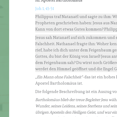
Hl. Apostel Bartholomäus
Joh 1, 45-51
Philippus traf Natanaël und sagte zu ihm: 
Propheten geschrieben haben: Jesus aus Naza
Kann von dort etwas Gutes kommen? Philip
Jesus sah Natanaël auf sich zukommen und s
Falschheit. Nathanael fragte ihn: Woher ken
rief, habe ich dich unter dem Feigenbaum ge
Gottes, du bist der König von Israel! Jesus an
dem Feigenbaum sah? Du wirst noch Größeres
werdet den Himmel geöffnet und die Engel 
„Ein Mann ohne Falschheit“-
das ist ein hohes
Apostel Bartholomäus ist.
Die folgende Beschreibung ist ein Auszug von 
Bartholomäus blieb der treue Begleiter Jesu wä
Wunder, seines Leidens, seines Sterbens und sei
übrigen Aposteln den Heiligen Geist, und war ei