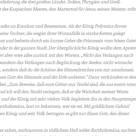
rlieferung die drei großen Länder. Indien, Phrygien und Groß-
 des Kaspischen Meeres, den Martertod für Jesus, seinen Meister, erlit
nder an Kranken und Besessenen. Als der König Polymius davon
 seine Tochter, die wegen ihrer Wutanfälle in starke Ketten gelegt
 und befreite durch ein kurzes Gebet die Prinzessin vom bösen Geist
der in der ganzen Stadt. Der überglückliche König wollte dem Aposte
r aber wies alles zurück mit den Worten: „Nicht das Verlangen nach
t: sondern das Verlangen nach Beglückung der Seelen: nicht wünsche
st, sondern daß du die Schätze des Himmelreiches von mir annehmest,
nen Gott des Himmels und der Erde anbetest.“ Dann verkündete er de
ei: „Zum Beweise, daß eure Götter nur Teufel sind, die aus euern tote
und ich will den Teufel zwingen, daß er die Wahrheit meiner Worte
el, und der König mit sehr vielem Volk begleitete ihn in den Haupttempe
artholomäus, laut zu bekennen, wer sie sei. Mit gräßlichem Geheul
den König und sein Volk betrogen: es gibt nur Einen Gott, den dieser
tet sahen, entbrannten in tödlichem Haß wider Bartholomäus, suchte