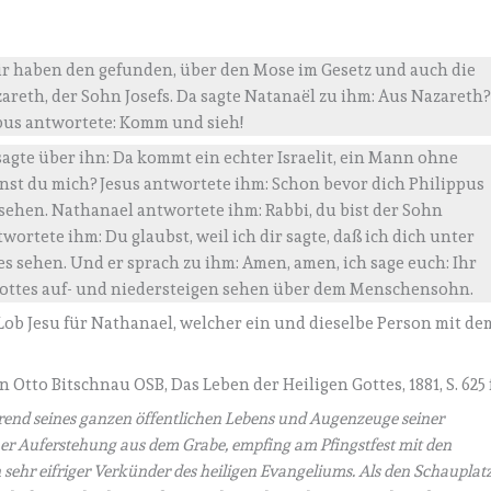
Wir haben den gefunden, über den Mose im Gesetz und auch die
reth, der Sohn Josefs. Da sagte Natanaël zu ihm: Aus Nazareth?
pus antwortete: Komm und sieh!
agte über ihn: Da kommt ein echter Israelit, ein Mann ohne
nst du mich? Jesus antwortete ihm: Schon bevor dich Philippus
sehen. Nathanael antwortete ihm: Rabbi, du bist der Sohn
twortete ihm: Du glaubst, weil ich dir sagte, daß ich dich unter
 sehen. Und er sprach zu ihm: Amen, amen, ich sage euch: Ihr
Gottes auf- und niedersteigen sehen über dem Menschensohn.
 Lob Jesu für Nathanael, welcher ein und dieselbe Person mit de
Otto Bitschnau OSB, Das Leben der Heiligen Gottes, 1881, S. 625 f
hrend seines ganzen öffentlichen Lebens und Augenzeuge seiner
ner Auferstehung aus dem Grabe, empfing am Pfingstfest mit den
n sehr eifriger Verkünder des heiligen Evangeliums. Als den Schauplat