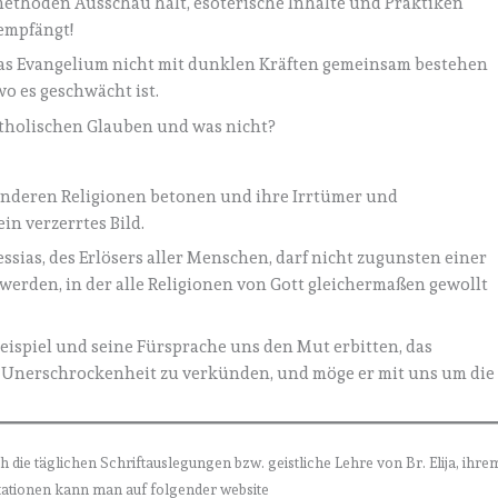
ethoden Ausschau hält, esoterische Inhalte und Praktiken
empfängt!
das Evangelium nicht mit dunklen Kräften gemeinsam bestehen
o es geschwächt ist.
tholischen Glauben und was nicht?
 anderen Religionen betonen und ihre Irrtümer und
n verzerrtes Bild.
ssias, des Erlösers aller Menschen, darf nicht zugunsten einer
 werden, in der alle Religionen von Gott gleichermaßen gewollt
eispiel und seine Fürsprache uns den Mut erbitten, das
 Unerschrockenheit zu verkünden, und möge er mit uns um die
h die täglichen Schriftauslegungen bzw. geistliche Lehre von Br. Elija, ihre
itationen kann man auf folgender website