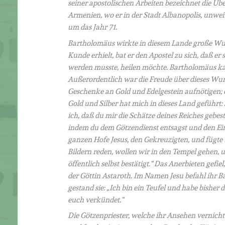
seiner apostolischen Arbeiten bezeichnet die Übe
Armenien, wo er in der Stadt Albanopolis, unweit
um das Jahr 71.
Bartholomäus wirkte in diesem Lande große Wu
Kunde erhielt, bat er den Apostel zu sich, daß er
werden musste, heilen möchte. Bartholomäus kam
Außerordentlich war die Freude über dieses Wun
Geschenke an Gold und Edelgestein aufnötigen; e
Gold und Silber hat mich in dieses Land geführ
ich, daß du mir die Schätze deines Reiches gebe
indem du dem Götzendienst entsagst und den Ei
ganzen Hofe Jesus, den Gekreuzigten, und fügte b
Bildern reden, wollen wir in den Tempel gehen, 
öffentlich selbst bestätigt.“ Das Anerbieten gefi
der Göttin Astaroth. Im Namen Jesu befahl ihr B
gestand sie: „Ich bin ein Teufel und habe bisher 
euch verkündet.“
Die Götzenpriester, welche ihr Ansehen vernich