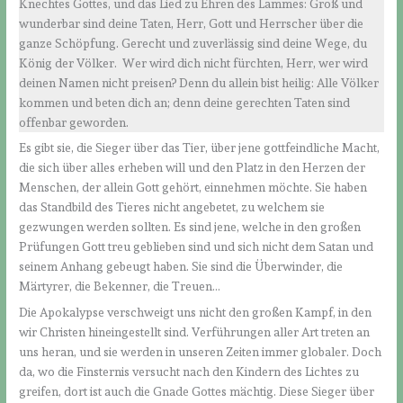
Knechtes Gottes, und das Lied zu Ehren des Lammes: Groß und
wunderbar sind deine Taten, Herr, Gott und Herrscher über die
ganze Schöpfung. Gerecht und zuverlässig sind deine Wege, du
König der Völker. Wer wird dich nicht fürchten, Herr, wer wird
deinen Namen nicht preisen? Denn du allein bist heilig: Alle Völker
kommen und beten dich an; denn deine gerechten Taten sind
offenbar geworden.
Es gibt sie, die Sieger über das Tier, über jene gottfeindliche Macht,
die sich über alles erheben will und den Platz in den Herzen der
Menschen, der allein Gott gehört, einnehmen möchte. Sie haben
das Standbild des Tieres nicht angebetet, zu welchem sie
gezwungen werden sollten. Es sind jene, welche in den großen
Prüfungen Gott treu geblieben sind und sich nicht dem Satan und
seinem Anhang gebeugt haben. Sie sind die Überwinder, die
Märtyrer, die Bekenner, die Treuen…
Die Apokalypse verschweigt uns nicht den großen Kampf, in den
wir Christen hineingestellt sind. Verführungen aller Art treten an
uns heran, und sie werden in unseren Zeiten immer globaler. Doch
da, wo die Finsternis versucht nach den Kindern des Lichtes zu
greifen, dort ist auch die Gnade Gottes mächtig. Diese Sieger über