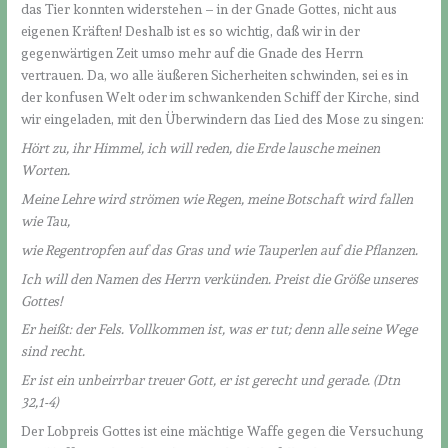
das Tier konnten widerstehen – in der Gnade Gottes, nicht aus
eigenen Kräften! Deshalb ist es so wichtig, daß wir in der
gegenwärtigen Zeit umso mehr auf die Gnade des Herrn
vertrauen. Da, wo alle äußeren Sicherheiten schwinden, sei es in
der konfusen Welt oder im schwankenden Schiff der Kirche, sind
wir eingeladen, mit den Überwindern das Lied des Mose zu singen:
Hört zu, ihr Himmel, ich will reden, die Erde lausche meinen
Worten.
Meine Lehre wird strömen wie Regen, meine Botschaft wird fallen
wie Tau,
wie Regentropfen auf das Gras und wie Tauperlen auf die Pflanzen.
Ich will den Namen des Herrn verkünden. Preist die Größe unseres
Gottes!
Er heißt: der Fels. Vollkommen ist, was er tut; denn alle seine Wege
sind recht.
Er ist ein unbeirrbar treuer Gott, er ist gerecht und gerade. (Dtn
32,1-4)
Der Lobpreis Gottes ist eine mächtige Waffe gegen die Versuchung