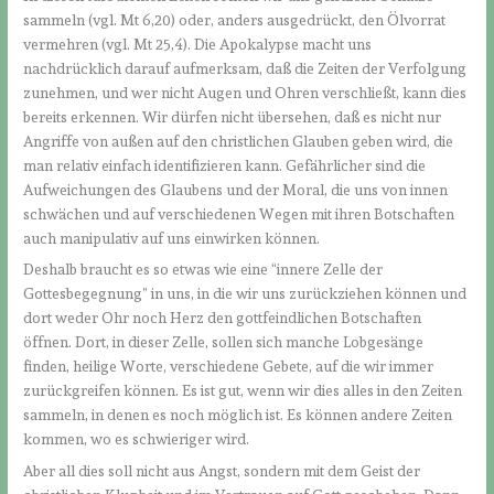
sammeln (vgl. Mt 6,20) oder, anders ausgedrückt, den Ölvorrat
vermehren (vgl. Mt 25,4). Die Apokalypse macht uns
nachdrücklich darauf aufmerksam, daß die Zeiten der Verfolgung
zunehmen, und wer nicht Augen und Ohren verschließt, kann dies
bereits erkennen. Wir dürfen nicht übersehen, daß es nicht nur
Angriffe von außen auf den christlichen Glauben geben wird, die
man relativ einfach identifizieren kann. Gefährlicher sind die
Aufweichungen des Glaubens und der Moral, die uns von innen
schwächen und auf verschiedenen Wegen mit ihren Botschaften
auch manipulativ auf uns einwirken können.
Deshalb braucht es so etwas wie eine “innere Zelle der
Gottesbegegnung” in uns, in die wir uns zurückziehen können und
dort weder Ohr noch Herz den gottfeindlichen Botschaften
öffnen. Dort, in dieser Zelle, sollen sich manche Lobgesänge
finden, heilige Worte, verschiedene Gebete, auf die wir immer
zurückgreifen können. Es ist gut, wenn wir dies alles in den Zeiten
sammeln, in denen es noch möglich ist. Es können andere Zeiten
kommen, wo es schwieriger wird.
Aber all dies soll nicht aus Angst, sondern mit dem Geist der