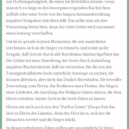
zur Hoffnungslosigkeit, die einen leicht befallen könnte, wenn
man sich zu lange in den besorgniserregenden Nachrichten
aufhält oder seine Seele von der langen Aneinanderreihung
negativer Ereignisse eintrüben läßt. Das sollte man als eine
Versuchung betrachten, denn der Geist Gottes wird uns immer
einen Ausweg verschaffen.
Gut ist es, gerade in jenen Momenten, die wie aussichtslos
erscheinen, sich an die Sieger zu erinnern, und somit an ihr
Zeugnis, daß Gott sie durch alle Betrübnisse hindurchgeführt hat.
Die Gefahr bei einer Eintrübung der Seele durch Anhäufung
negativer Nachrichten ist, daß wir versuchen, für die von der
Traurigkeit infizierte Seele natürliche Auswege zu suchen. Sie
können ablenken, aber nicht das Dunkel überwinden. Die bewußte
Zuwendung zum Herrn, das Rezitieren eines Psalms, das Singen
eines Lobliedes, die Anrufung des Heiligen Geistes sind es, die dem
Herrn erlauben, wieder Licht in die Seele fallen zu lassen.
Hören wir auch noch von den “Harfen Gottes” (Harpa Dei) das
Lied zu Ehren des Lammes, denn der Herr ist es, welcher die
Menschen errettet und die Sieger stärkt.
In diesen turbulenten Zeiten sollten wir uns geistliche Schätze