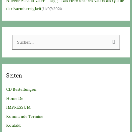
Novene zu Gott Vater – Tag 3: Das Herz unseres Vaters als Quelle
der Barmherzigkeit
31/07/2026
S
u
c
h
e
Seiten
n
n
CD Bestellungen
a
Home De
c
IMPRESSUM
h
Kommende Termine
:
Kontakt