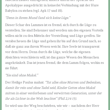
Apokalypse ausgedrückt: in keinerlei Verbindung mit der Hure
Babylon zu stehen (vgl. Apk 17 und 18).
“Denn in ihrem Mund fand sich keine Lüge.”
Dieser Schar des Lammes ist es fremd, sich durch die Lüge zu
verstellen. Sie sind Bekenner und werden um des eigenen Vorteils
willen nicht zu den Mitteln der Verstellung und Lüge greifen. Sie
verabscheuen die Lüge und gehen ihr bis auf den Grund nach, so
daß sie ganz aus ihrem Wesen weicht. Ihre Seele ist transparent
vor dem Herrn. Denn durch die Lüge, welche die eigenen
Absichten verschleiern will, ist das ganze Wesen des Menschen
angekränkelt. Das ist jenen fremd, die dem Lamm folgen, wohin es
sie führt.
“Sie sind ohne Makel.”
Der Heilige Paulus mahnt:
“Tut alles ohne Murren und Bedenken,
damit ihr rein und ohne Tadel seid, Kinder Gottes ohne Makel
mitten in einer verdorbenen und verwirrten Generation, unter der
ihr als Lichter in der Welt leuchtet” (Phil 2,14-15).
So wird uns der Weg beschrieben, wie wir – nachdem der Herr