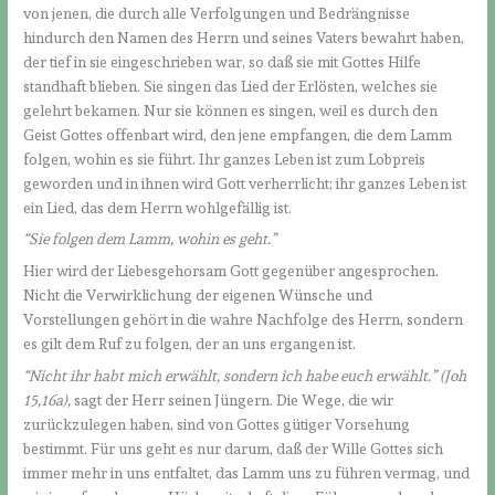
von jenen, die durch alle Verfolgungen und Bedrängnisse
hindurch den Namen des Herrn und seines Vaters bewahrt haben,
der tief in sie eingeschrieben war, so daß sie mit Gottes Hilfe
standhaft blieben. Sie singen das Lied der Erlösten, welches sie
gelehrt bekamen. Nur sie können es singen, weil es durch den
Geist Gottes offenbart wird, den jene empfangen, die dem Lamm
folgen, wohin es sie führt. Ihr ganzes Leben ist zum Lobpreis
geworden und in ihnen wird Gott verherrlicht; ihr ganzes Leben ist
ein Lied, das dem Herrn wohlgefällig ist.
“Sie folgen dem Lamm, wohin es geht.”
Hier wird der Liebesgehorsam Gott gegenüber angesprochen.
Nicht die Verwirklichung der eigenen Wünsche und
Vorstellungen gehört in die wahre Nachfolge des Herrn, sondern
es gilt dem Ruf zu folgen, der an uns ergangen ist.
“Nicht ihr habt mich erwählt, sondern ich habe euch erwählt.” (Joh
15,16a),
sagt der Herr seinen Jüngern. Die Wege, die wir
zurückzulegen haben, sind von Gottes gütiger Vorsehung
bestimmt. Für uns geht es nur darum, daß der Wille Gottes sich
immer mehr in uns entfaltet, das Lamm uns zu führen vermag, und