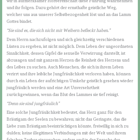
wir in aufmerksamer Hörbereitschaft diese Führung wahrnehmen
und ihr folgen. Dazu gehört der ernsthafte geistliche Weg,
welcher uns aus unserer Selbstbezogenheit löst und an das Lamm
Gottes bindet.
“Sie sind es, die sich nicht mit Weibern befleckt haben.”
Dem Herrn nachzufolgen und sich gleichzeitig verschiedenen
Lüsten zu ergeben, ist nicht möglich. Dem Leben der ungeordneten
Sinnlichkeit, dessen Gipfel die sexuelle Verwirrung darstellt, ist
abzusagen und mit ganzem Herzen die Reinheit des Herzens und
des Leibes zu suchen. Auch Menschen, die sich in ihrem Leben
verirrt und ihre leibliche Jungfräulichkeit verloren haben, können
durch ein Leben der aufrichtigen Umkehr geistlich gesehen wieder
jungfräulich werden und eine Art Unversehrtheit
zurückgewinnen, wenn das Blut des Lammes sie tief reinigt.
“Denn sie sind jungfräulich”
Eine solche Jungfräulichkeit bedeutet, das Herz ganz für den
Bräutigam der Seelen zu bewahren; nicht das Geringste, das die
Liebe zum Bräutigam beeinträchtigen könnte, freiwillig in sich zu
dulden; keine illegitimen Verbindungen mit der Welt und ihrem
falschen Zauber einzugehen; anders und in der Sprache der