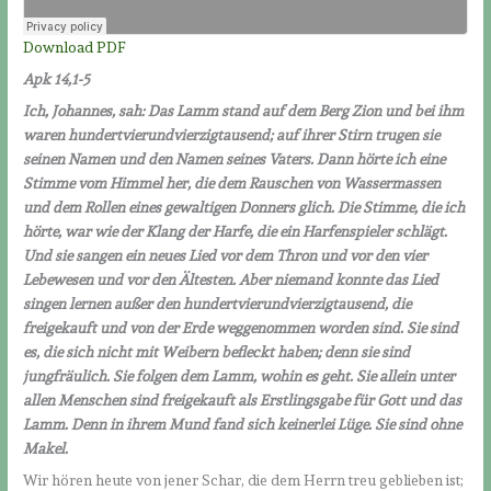
Download PDF
Apk 14,1-5
Ich, Johannes, sah: Das Lamm stand auf dem Berg Zion und bei ihm
waren hundertvierundvierzigtausend; auf ihrer Stirn trugen sie
seinen Namen und den Namen seines Vaters. Dann hörte ich eine
Stimme vom Himmel her, die dem Rauschen von Wassermassen
und dem Rollen eines gewaltigen Donners glich. Die Stimme, die ich
hörte, war wie der Klang der Harfe, die ein Harfenspieler schlägt.
Und sie sangen ein neues Lied vor dem Thron und vor den vier
Lebewesen und vor den Ältesten. Aber niemand konnte das Lied
singen lernen außer den hundertvierundvierzigtausend, die
freigekauft und von der Erde weggenommen worden sind. Sie sind
es, die sich nicht mit Weibern befleckt haben; denn sie sind
jungfräulich. Sie folgen dem Lamm, wohin es geht. Sie allein unter
allen Menschen sind freigekauft als Erstlingsgabe für Gott und das
Lamm. Denn in ihrem Mund fand sich keinerlei Lüge. Sie sind ohne
Makel.
Wir hören heute von jener Schar, die dem Herrn treu geblieben ist;