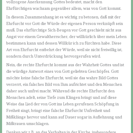
vollzogene Anerkennung Gottes bedeutet, macht den
Ehrfürchtigen wachsam gegenüber allem, was von Gott kommt.
In diesem Zusammenhang ist es wichtig zu betonen, daß mit der
Ehrfurcht vor Gott die Würde der eigenen Person verknüpft sein
muß. Das ehrfürchtige Sich-Beugen vor Gott geschieht nicht aus
Angst vor einem Gewaltherrscher, der willkürlich über mein Leben
bestimmen kann und dessen Willkür ich zu fürchten habe. Diese
Art von Ehrfurcht entbehrt der Würde, weil sie nicht freiwillig ist,
sondern durch Unterdrückung hervorgerufen wird.
Nein, die rechte Ehrfurcht kommt aus der Wahrheit Gottes und ist
die würdige Antwort eines von Gott geliebten Geschöpfes. Gott
möchte keine falsche Ehrfurcht, weil sie das wahre Bild Gottes
verzerrt, ein falsches Bild von Ihm aufrichtet und den Menschen
daher auch unfrei macht. Während die rechte Ehrfurcht den
Menschen adelt, seine Tiefe zum Klingen bringt und auf diese
Weise das Lied der von Gott ins Leben gerufenen Schöpfung in
Freiheit singt, bringt eine falsche Ehrfurcht Unfreiheit und
Mißklänge hervor und kann auf Dauer sogar in Auflehnung und
Mißtrauen umschlagen.
Denken wir z.B. an das Verhalten in der Kirche, insbesondere