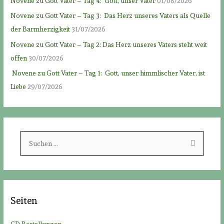
Novene zu Gott Vater – Tag 4: Gott, unser Vater
01/08/2026
Novene zu Gott Vater – Tag 3: Das Herz unseres Vaters als Quelle
der Barmherzigkeit
31/07/2026
Novene zu Gott Vater – Tag 2: Das Herz unseres Vaters steht weit
offen
30/07/2026
Novene zu Gott Vater – Tag 1: Gott, unser himmlischer Vater, ist
Liebe
29/07/2026
S
u
c
h
e
Seiten
n
n
CD Bestellungen