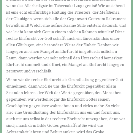
wenn das Allerheiligste im Tabernakel zugegen ist! Wie anziehend
ist eine echt ehrfürchtige Haltung des Priesters, der Meßdiener,
der Gläubigen, wenn sich alle der Gegenwart Gottes im Sakrament
bewußt sind! Welch eine aufmerksame Stille entsteht dadurch, und
wie leicht kann sich Gott in einem solchen Rahmen mitteilen! Diese
rechte Ehrfurcht vor Gott schafft auch ein Einverständnis unter
allen Gläubigen, eine besondere Weise der Einheit. Denken wir
hingegen an einen Mangel an Ehrfurcht im gottesdienstlichen
Raum, dann werden wir sehr schnell den Unterschied bemerken:
Ehrfurcht sammelt und öffnet, ein Mangel an Ehrfurcht hingegen
zerstreut und verschließt.
Wenn wir die rechte Ehrfurcht als Grundhaltung gegenüber Gott
einnehmen, dann wird sie uns die Ehrfurcht gegenüber allem
Seienden lehren: der Welt der Werte gegenüber, den Menschen
gegenüber, wir werden sogar die Ehrfurcht Gottes seinen
Geschöpfen gegenüber wahrnehmen und vieles mehr. So zieht
also eine Grundhaltung der Ehrfurcht in uns ein und formt uns,
auch mit uns selbst in der rechten Ehrfurcht umzugehen, denn wir
sind ja nach dem Bilde Gottes geschaffen! Sie wird uns
Achtsamkeit lehren und Behutsamkeit, wird das Grobe