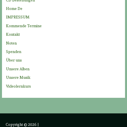
a
Home De
c
IMPRESSUM
h
Kommende Termine
:
Kontakt
Noten
Spenden
Über uns
Unsere Alben
Unsere Musik
Videolernkurs
Copyright © 2026
|