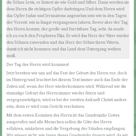
die Söhne Levis, er läutert sie wie Gold und Silber. Dann werden sie
dem Herrn die richtigen Opfer darbringen.Und dem Herrn wird
das Opfer Judas und Jerusalems angenehm sein wie in den Tagen
der Vorzeit, wie in längst vergangenen Jahren. Bevor aber der Tag
des Herrn kommt, der große und furchtbare Tag, seht, da sende
ich zu euch den Propheten Elija. Er wird das Herz der Väter wieder
den Söhnen zuwenden und das Herz der Söhne ihren Vätern,
damit ich nicht kommen und das Land dem Untergang weihen
muß.
Der Tag des Herrn wird kommen!
Jetzt bereiten wir uns auf das Fest der Geburt des Herrn vor, doch
im Hintergrund leuchtet bei diesem Text immer auch das Ende der
Zeiten auf, wenn der Herr wiederkommen wird. Während wir die
einmalige Geburt des Herrn immer wieder feiern und
vergegenwärtigen, wird es bei der zweiten Ankunft Christi anders
sein, denn er wird zum Gericht erscheinen.
Mit dem ersten Kommen des Herrn ist das Gnadenjahr Gottes
ausgerufen und alle Menschen sollen die Güte des Herrn
erfahren, umkehren und die Vergebung der Sünden empfangen.
Wir wissen nicht, wie lange dieses Gnadenjahr dauern wird, da wir