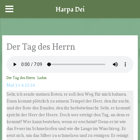
Harpa Dei
Zum
Inhalt
springen
Der Tag des Herrn
Der Tag des Herrn
Laden
Mal 3,1-4.23-24
Seht, ich sende meinen Boten; er soll den Weg für mich bahnen.
Dann kommt plötzlich zu seinem Tempel der Herr, den ihr sucht,
und der Bote des Bundes, den ihr herbeiwünscht. Seht, er kommt!,
spricht der Herr der Heere. Doch wer erträgt den Tag, an dem er
kommt? Wer kann bestehen, wenn er erscheint? Denn er ist wie
das Feuer im Schmelzofen und wie die Lauge im Waschtrog. Er
setzt sich, um das Silber zu schmelzen und zu reinigen: Er reinigt