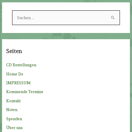
S
u
c
h
e
Seiten
n
n
CD Bestellungen
a
Home De
c
IMPRESSUM
h
Kommende Termine
:
Kontakt
Noten
Spenden
Über uns