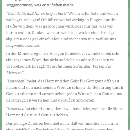
weggenommen, was er zu haben meint.
“Gebt Acht, daß Ihr richtig zuhört!”
Welch tiefer Satz und welch
wichtiges Anliegen! Oft hören wir bei wichtigen Dingen nur die
Hälfte von dem, was gesprochen wird, oder nur das, was wir
hören wollen. Denken wir nur, wie leicht wir bei einer Predigt
abgleiten oder gar einschlafen; und nicht etwa nur, weil sie uns
langweilen könnte…
In der Mönchsregel des Heiligen Benedikt verwendet er ein sehr
einprägsames Wort, das nicht so leicht in andere Sprachen zu
übersetzen ist. Er sagt:
“Lausche, mein Sohn, den Worten des
Meisters!”
“Lauschen”
meint, das Herz und den Geist für Gott ganz offen zu
halten und sich nach seinem Wort zu sehnen, die Belehrung durch
Gott zu erbitten und zu versuchen, jeden Wunsch, den Gott an uns
heranträgt, zu verstehen und darauf zu antworten.
“Lauschen”
ist eine Haltung der erwachten Liebe, welche alle Sinne,
Herz und Geist, auf Gott ausrichten.
Das richtige Zuhören bedeutet auch, daß wir innerlich lernen, in
einer wirklichen Freiheit zu leben. Ist unsere Seele unter dem