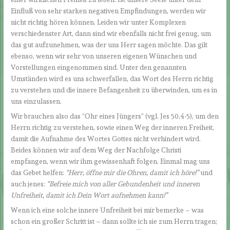
Einfluß von sehr starken negativen Empfindungen, werden wir
nicht richtig hören können. Leiden wir unter Komplexen
verschiedenster Art, dann sind wir ebenfalls nicht frei genug, um
das gut aufzunehmen, was der uns Herr sagen möchte. Das gilt
ebenso, wenn wir sehr von unseren eigenen Wünschen und
Vorstellungen eingenommen sind. Unter den genannten
Umständen wird es uns schwerfallen, das Wort des Herrn richtig
zu verstehen und die innere Befangenheit zu überwinden, um es in
uns einzulassen.
Wir brauchen also das “Ohr eines Jüngers” (vgl. Jes 50,4-5), um den
Herrn richtig zu verstehen, sowie einen Weg der inneren Freiheit,
damit die Aufnahme des Wortes Gottes nicht verhindert wird.
Beides können wir auf dem Weg der Nachfolge Christi
empfangen, wenn wir ihm gewissenhaft folgen. Einmal mag uns
das Gebet helfen:
“Herr, öffne mir die Ohren, damit ich höre!”
und
auch jenes:
“Befreie mich von aller Gebundenheit und inneren
Unfreiheit, damit ich Dein Wort aufnehmen kann!”
Wenn ich eine solche innere Unfreiheit bei mir bemerke – was
schon ein großer Schritt ist – dann sollte ich sie zum Herrn tragen;