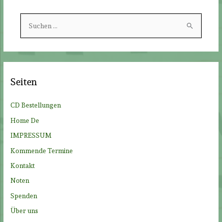
S
u
c
h
e
Seiten
n
n
CD Bestellungen
a
Home De
c
IMPRESSUM
h
Kommende Termine
:
Kontakt
Noten
Spenden
Über uns